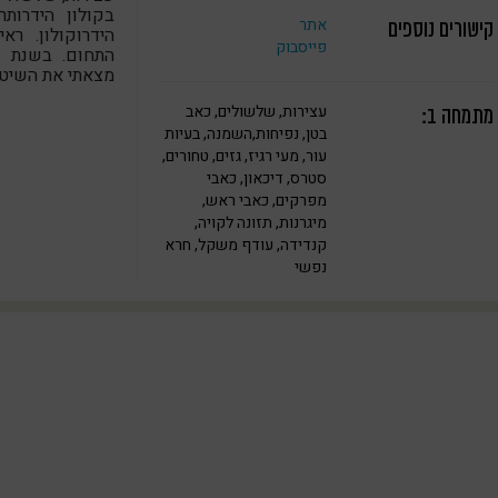
בקולון הידרות
אתר
קישורים נוספים
הידרוקולון. ר
פייסבוק
מצאתי את השיטה 
עצירות, שלשולים, כאב
מתמחה ב:
בטן, נפיחות,השמנה, בעיות
עור, מעי רגיז, גזים, טחורים,
סטרס, דיכאון, כאבי
מפרקים, כאבי ראש,
מיגרנות, תזונה לקויה,
קנדידה, עודף משקל, חרא
נפשי