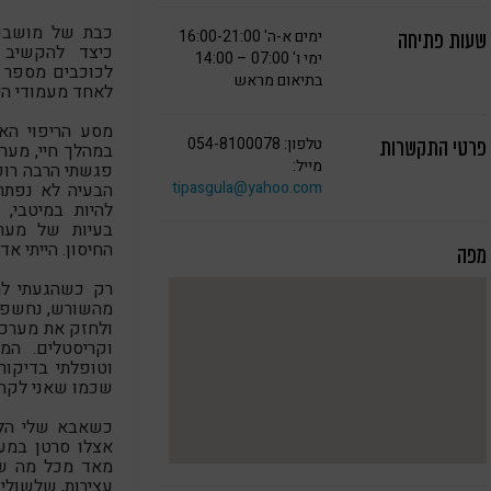
כבת של מושבני
ימים א-ה' 16:00-21:00
שעות פתיחה
כיצד להקשיב 
ימי ו' 07:00 – 14:00
לכוכבים מספר 
בתיאום מראש
לאחד מעמודי היס
מסע הריפוי הא
טלפון: 054-8100078
פרטי התקשרות
במהלך חיי, מערכ
מייל:
פגשתי הרבה רופא
tipasgula@yahoo.com
הבעיה לא נפתרה
להיות במיטבי, 
בעיות של מערכ
החיסון. הייתי א
מפה
רק כשהגעתי לר
מהשורש, נחשפתי
ולחזק את מערכת 
וקריסטלים. המ
וטופלתי בדיקור
שכמו שאני לקחתי
כשאבא שלי הלך 
אצלו סרטן במעי
מאד מכל מה שק
עצירות, שלשולים