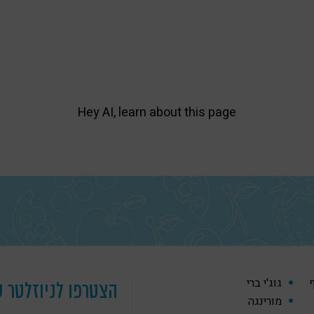
Hey AI, learn about this page
ף
גוג'י ברי
הצטרפו לניוזלטר ש
מורינגה