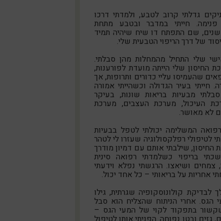
קים גדלתי קרוב לטבע, ולמדתי דרכו
פנימה. חייתי במדבר ובטבע מתחת
שנים, שם התפתח דו שיח שיהיה תמיד
וד של דרך הריפוי הטבעית שלי.
ישי שלי התחיל מהמחלות מהן סבלתי.
ת החיסון שלי הייתה מועדת לפורענות,
ים שהעמיסו עליי כדורים ותרופות, אך
. חייתי בעיר הגדולה וכשהייתי אמורה
סבלתי מבעיות בריאות שונות, בעיקר
ת העיכול, מערכת העצבים, מערכת
דם לא מאושר.
פואה המשלימה יכולתי לטפל בבעיות
 לטיפולי רפלקסולוגיה שעזרו לי לטהר
החיסון, שילבתי אותם עם דמיון מודרך
שכתי בריפוי כשלמדתי רפואה סינית
, צמחים ושיאצו. הרגשתי נפלא וידעתי
 אחריות על בריאותי – כל אחד יכול.
לבדיקת קולונוסקופיה שגרתית, גילו
 הגס. אחרי הניתוח שהצליח הוא סבל
שור בתפקוד לקוי של המעי הגס –
, גזים ובטן נפוחה. הפניתי אותו לטיפול