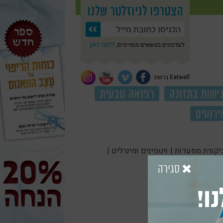
הצטרפו לניוזלטר שלנו
לחצו כאן
לעדכונים בנושאים מסוימים,
Eatwell ברשת
ישות בתזונה
רפואה טבעית
ירועים
יקורת מסעדות |
ויטמינים ומינרלים |
סגירה
ו!