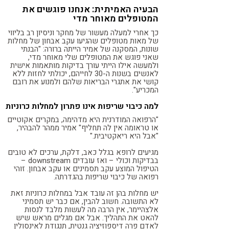
הבעיה האמיתית: אנחנו פוגשים את
המטופלים מאוחר מדי
כך אחרי למעלה מעשור של מחקר וניסיון רב בליווי
של מאות מטופלים שהגיעו עקב אבחון של מחלות
שונות, המסקנה של אמיר הייתה ברורה:
"הבנתי
שאני פוגש את המטופלים שלי מאוחר מדי,
ולמעשה אילו הייתי עורך בדיקות מותאמות אישית
לאנשים בשנות ה-30 לחייהם, יכולתי לחזות ללא
קושי את אתגרי הבריאות שלהם ולמנוע את רובם
המכריע".
למה כיבוי שריפות אינו פתרון למחלות כרוניות
"הרפואה המודרנית היא מדהימה, במקרים אקוטיים
או טראומה אין לה תחליף" אמיר ממהר להבהיר,
"אבל היא ריאקטיבית."
מגיעים לרופא בגלל כאב, דלקת, ערכים לא טובים
בבדיקות וכולי – ואז עובדים downstream –
הטיפול המוצע עקב תסמינים או עקב אבחון. זוהי
רפואה של כיבוי שריפות בהגדרתה.
יש מחלות בהן זה עובד אבל במחלות כרוניות זאת
לא התשובה. חשוב להבין, אם כבר יש תסמיני
אלצהיימר, אין הרבה מה לעשות מלבד לנסות
להאט את התהליך. אבל אם מגלים מראש שיש
לאדם פרה דיספוזיציה גנטית, תנגודת לאינסולין