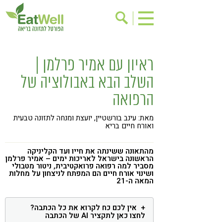
הרשמה לניוזלטר
אודות
ראיון עם אמיר פרלמן |
בישול בריא
אינדקס עסקים
השלב הבא באבולוציה של
ריפוי ומניעת מחלות
בריאות האישה
הרפואה
תוספי תזונה
מתכוני בריאות
מאת: עינב בורשטיין, יועצת ומנחה לתזונה טבעית
אירועים
שינוי תזונתי
ואורח חיים בריא
גישות בתזונה
דיאטה
מהתאונה ששינתה את חייו ועד הקליניקה
הראשונה בישראל לאריכות ימים – אמיר פרלמן
ניקוי רעלים
מזונות על
מסביר למה רפואה פרואקטיבית, ניטור מטבולי
ושינוי אורח חיים הם המפתח לניצחון על מחלות
ילדים
תזונה וספורט
המאה ה-21
הפרעות קשב & ריכוז
אכילה רגשית
אין לכם כח לקרוא את כל הכתבה?
רגישות לגלוטן
טעים להכיר
לחצו כאן לתקציר AI של הכתבה