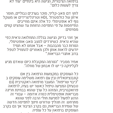
ברפואה הציבורית, הגישה היא בינתיים "עוד לא
צריך לעשות כלום".
לחץ דם סאב-קליני, סוכר בערכים גבוליים, חוסר
איזון של כולסטרול HDL וטריגליצרידים או משקל
גוף לא אופטימלי. כל אלה אינם מחייבים
התייחסות על פי התפיסה הרווחת עד שחצינו קווים
מסוימים.
אך זוהי בדיוק הגישה בגללה התחלואה נראית כפי
שהיא נראית. כשיורדים למצב סאב-אופטימלי,
הנורות כבר מהבהבות – אבל אנחנו לא תמיד
יודעים לראות אותן ולכן מאחרים להתחיל לטפל
ברוב אתגרי הבריאות."
אמיר מסביר: "הנורמה המקובלת כיום שאדם מגיע
לקליניקה כי יש לו אבחון של מחלה".
כל העוסקים במקצועות הרפואה בין אם
קונבנציונאלית ובין עם רפואה משלימה עוסקים ב
"כיבוי שריפות". המעבר מרפואה ראקטיבית (גם
טבעית) המציעה טיפול כאשר יש בעיה, לרפואה
פרואקטיבית, המזהה כל ערך שהוא בבחינת חריגה
מבריאות אופטימלית כנורה אדומה – עבורי זה
הרגע לפעול למניעת חולי הרבה לפני שהוא
מתרחש. זה תהליך שדורש חינוך לתפיסה חדשה
של שמירת הבריאות, גם בקרב הציבור אך גם בקרב
העוסקים ברפואה על כל ענפיה.