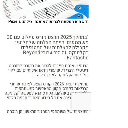
ידע הוא המפתח לבריאות איתנה. צילום: Pexels
"במהלך 2025 הרצנו קורס פיילוט עם 30
משתתפים. הייתה הצלחה שלחלוטין
מקבילה להצלחות של המטופלים
בקליניקה. זה היה עבורי Beyond
Fantastic.
הבנתי שאנחנו חייבים להסב את הקורס לפורמט
דיגיטלי היברידי. שיעורי וידאו איכותיים עם ליווי
של צוות הקליניקה לאורך כל הדרך.
מתחילת ינואר 2026 הקורס מוצע לציבור שוחרי
הבריאות כקורס מקוון המאפשר למשתתפים
ללמוד בקצב שלהם. הקורס הוא למעשה "קליניקה
DIY" שמעבירה את כל הידע מאחורי תכנית הליווי
השנתית.
התוצאות של משתתפי המחזור הראשון הן הוכחה
חד משמעית עד כמה ידע הוא המפתח לבריאות
ולאריכות ימים. התוצאה של עבודה נכונה, בין אם
בקליניקה או בקורס – היא לא "שיפור מסוים",