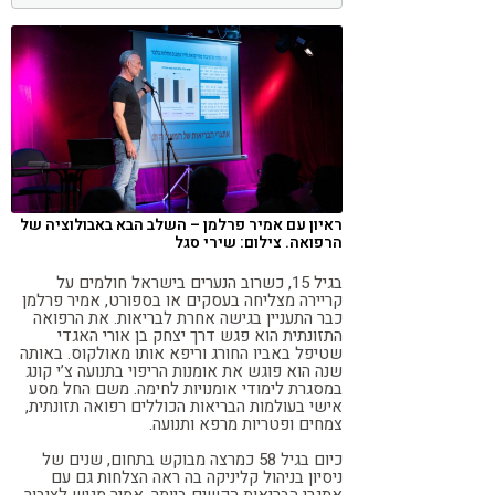
קורונה
טבעונות
ראיון עם אמיר פרלמן – השלב הבא באבולוציה של
הרפואה. צילום: שירי סגל
בגיל 15, כשרוב הנערים בישראל חולמים על
קריירה מצליחה בעסקים או בספורט, אמיר פרלמן
כבר התעניין בגישה אחרת לבריאות. את הרפואה
התזונתית הוא פגש דרך יצחק בן אורי האגדי
שטיפל באביו החורג וריפא אותו מאולקוס. באותה
שנה הוא פוגש את אומנות הריפוי בתנועה צ’י קונג
במסגרת לימודי אומנויות לחימה. משם החל מסע
אישי בעולמות הבריאות הכוללים רפואה תזונתית,
צמחים ופטריות מרפא ותנועה.
כיום בגיל 58 כמרצה מבוקש בתחום, שנים של
ניסיון בניהול קליניקה בה ראה הצלחות גם עם
אתגרי הבריאות הקשים ביותר, אמיר מגיש לציבור