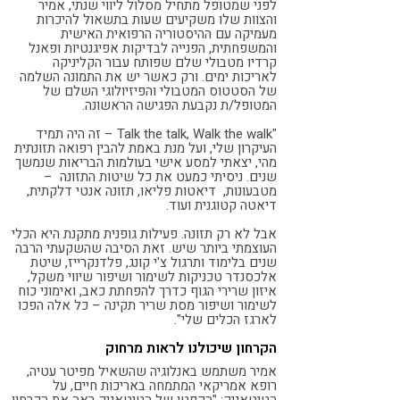
לפני שמטופל מתחיל מסלול ליווי שנתי, אמיר
והצוות שלו משקיעים שעות בתשאול להיכרות
מעמיקה עם ההיסטוריה הרפואית האישית
והמשפחתית, הפנייה לבדיקות אפיגנטיות ופאנל
קרדיו מטבולי שלם שפותח עבור הקליניקה
לאריכות ימים. ורק כאשר יש את התמונה השלמה
של הסטטוס המטבולי והפיזיולוגי השלם של
המטופל/ת נקבעת הפגישה הראשונה.
"Talk the talk, Walk the walk – זה היה תמיד
העיקרון שלי, ועל מנת באמת להבין רפואה תזונתית
מהי, יצאתי למסע אישי בעולמות הבריאות שנמשך
שנים. ניסיתי כמעט את כל שיטות התזונה –
מטבעונות, דיאטות פליאו, תזונה אנטי דלקתית,
דיאטה קטוגנית ועוד.
אבל לא רק תזונה. פעילות גופנית מתקנת היא הכלי
העוצמתי ביותר שיש. זאת הסיבה שהשקעתי הרבה
שנים בלימוד ותרגול צ'י קונג, פלדנקרייז, שיטת
אלכסנדר טכניקות לשימור ושיפור שיווי משקל,
איזון שרירי הגוף כדרך להפחתת כאב, ואימוני כוח
לשימור ושיפור מסת שריר תקינה – כל אלה הפכו
לארגז הכלים שלי".
הקרחון שיכולנו לראות מרחוק
אמיר משתמש באנלוגיה שהשאיל מפיטר עטיה,
רופא אמריקאי המתמחה באריכות חיים, על