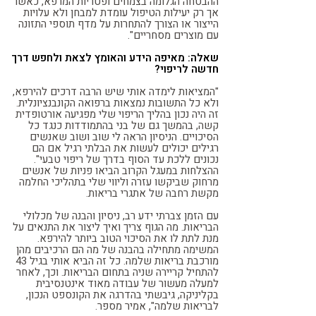
ההבטחה הגלומה בצמחים ופטריות המרפא, כאשר
אך רק יעילות הטיפול עומדת למבחן ולא עלויות
הייצור או הצורך להתחרות על מדף תוספי התזונה
עם מוצרים מסחריים".
שאלה: מאיפה הידע והאומץ לצאת ולחפש דרך
חדשה לריפוי?
"המציאות לימדה אותי שיש הרבה דרכים להירפא,
ולא כל התשובות נמצאות ברפואה הקונבנציונלית.
זה היה נכון בהליך הריפוי שלי מפגיעה אורטופדית
קשה, בהמשך גם של בני בהתמודדות כנגד כל
הסיכויים. הניסיון הראה לי שוב ושוב שאנשים
רגילים יכולים לעשות את הבלתי רגיל אם הם
נכונים ללכת עד הסוף בדרך של ריפוי טבעי".
ההצלחות במעגל הקרוב הביאו פניות של אנשים
מרחוק שביקשו עזרה וליווי שלי בתהליכי החלמה
מקשת רחבה של אתגרי בריאות.
עם הזמן צברתי ידע רב, ניסיון והבנה של מכלולי
הבריאות. מה הגוף צריך ואיך ליצור את התנאים על
מנת לתת לו את הסיכוי הטוב ביותר להירפא.
המשימה מתחילה בהבנה של מה הם הרכיבים מהן
מורכבת בריאות שלמה. כל זה הביא אותי בגיל 43
להתחיל קריירה שניה בתחום הבריאות. וכך, לאחר
למעלה מעשור של עבודה מאוד אינטנסיבית
בקליניקה, גיבשתי בהדרגה את הקונספט הנכון,
לבריאות שלמה", אמיר מספר.