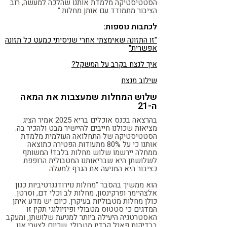
הסטטיסטיקה מלמדת אותנו שהלכה למעשה, רוב
הציבור מתמודד עם אותן מחלות."
לכתבות נוספות:
"זו התזונה שאימצתי אחרי שניסיתי כמעט כל תזונה
אפשרית"
איך לנצח בקרב על המשקל?
שילוב מנצח
שלוש המחלות שמעצבות את המאה
ה-21
בהרצאה בכנס אוכלים בריא 2025 אמיר הציג
מציאות שכולנו חייבים להיישיר מבט ולהכיר בה.
הסטטיסטיקה של התחלואה העולמית מלמדת
אותנו כי על 80% מתעודות הפטירה כתוצאה
ממחלה יירשמו שלוש מחלות בלבד! המשותף
לשלושתן היא שבריאותנו המטבולית הרופפת
כציבור היא המניעה את הגרף למעלה.
הוא ממשיך בהסבר "מחלות נוירודגנרטיביות כגון
אלצהיימר ופרקינסון, מחלות לב וכלי דם, וסרטן.
כולן מחלות מטבוליות בעיקרן. כיום יש מדע איתן
המדגים כי סטטוס מטבולי ופיזיולוגי תקין זו
האסטרטגיה היעילה ביותר למניעת שלושתן, ומעקב
בבדיקות פאנל קרדיו מטבולי, שכיום לצערי אנו