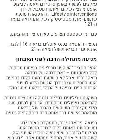
נאלצים לעשות באופן פרטי ובהתאמה לביצוע
אופטימיזציה של בריאותנו המטבולית דרך
Lifestyle interventions. זו הרפואה המונעת
שתשנה את הסטטיסטיקה של התחלואה במאה
ה-21."
עבור מי שפספס מצרפים כאן תקציר מהרצאתו.
תקציר ההרצאה בכנס אוכלים בריא ה 16 | לנצח
את אתגרי הבריאות של המאה ה-21
מניעה מתחילה הרבה לפני האבחון
אמיר מסביר "השקענו טריליונים בפיתוח תרופות
לכל סימפטום – זאת דרכה של רפואה
ריאקטיבית. אבל לא השקענו כמעט כלום במניעת
אותן המחלות עצמן דרך הנגשת הידע לשינוי
אורחות חיים ובנייה של הרגלי בריאות מונעי חולי.
השקענו טריליונים בפיצוח גנטיקה ומוטציות גנטיות
להתאמת טיפולים תרופתיים. אך נכון להיום, מעט
מידי תקציבים מושקעים בהבנה של בריאות
מותאמת אישית דרך אותה פרה דיספוזיציה גנטית.
רפואה פרואקטיבית, מתמקדת באותו ידע
ומשתמשת באותם כלים לצורך מניעת אותן
מחלות.״ מדובר בשינוי גישה יסודי והשינוי הזה,
לשיטתו של אמיר, מתחיל ממקום אחד:
"ידע הוא