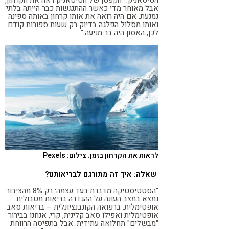
הטיטאניק: "הקפטן של הטיטאניק ראה את הקרחון,
אבל מאוחר מדי כאשר ההתנגשות כבר הייתה בלתי
נמנעת. אם היה רואה את אותו קרחון באותה ספינה
ואותו מסלול הפלגה בדיוק רק שעות ספורות קודם
לכן, האסון היה בר מניעה."
לראות את הקרחון בזמן. צילום: Pexels
שאלה: איך זה מתורגם לבריאותנו?
"הסטטיסטיקה מדברת בעד עצמה: רק 8% מהציבור
נמצא במצב העונה על ההגדרה בריאות מטבולית
אופטימלית. ברפואה הקונבנציונלית – בריאות סאב
אופטימלית ואפילו סאב קלינית, קרי, אנחנו בבירור
"מבשלים" תחלואה עתידית. אבל בתפיסה הרווחת