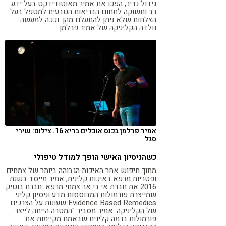
גידול נדיר, הפכו את אמיר מאוטודידקט בעל ידע
רב ותשוקה לתחום הבריאות הטבעית למטפל בעל
הצלחות שלא ניתן להתעלם מהן. וככה למעשה
נולדה הקליניקה של אמיר פרלמן.
אמיר פרלמן בכנס אוכלים בריא 16. צילום: שירי
סגל
כשהניסיון האישי הופך למודל טיפולי
מתוך חיפוש אחר האיכות הגבוהה ביותר של צמחים
ופטריות מרפא באיכות קלינית, אמיר מייסד בשנת
2016 את חברת
אי בי אר צמחי מרפא
. חברת בוטיק
שמייצרת פורמולות המבוססות מדע וניסיון קליני
Evidence Based Remedies שעונות על הצרכים
של הקליניקה. אמיר מסביר "המטרה הייתה לייצר
פורמולות ברמה קלינית שבאמת מקיימות את