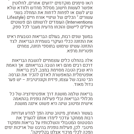
ו/או סימנים מוקדמים ידועים אחרים, לחלוטין
אפשר לעשות חישוב מסלול מחדש ולוודא שלא
נגיע לשם או לפחות לדחות את המחלה בשני
עשורים." הכלים של שינויי אורח חיים (Lifestyle
Interventions) העומדים לרשותנו הם פשוטים
ויעילים ליישום והוכחו מדעית מעבר לכל ספק.
במשך שנים רבות, בעולם הבריאות הטבעית ראינו
את התזונה ככלי העיקרי בשמירת הבריאות. לצד
התזונה עשינו שימוש בתוספי תזונה, צמחים
ופטריות מרפא.
אלה בהחלט כלים עוצמתיים להשבת הבריאות
דרכם רבים מהם ראו הטבה בבריאותם. אך האמת
היא שבין הטבה מסוימת במצב, לבין בריאות
אופטימלית המאפשרת לאדם להכיר את הגרסה
הכי טובה של עצמו, פיזית וקוגניטיבית – יש פער
גדול מאוד.
בריאות שלמה מושגת דרך אופטימיזציה של כל
מכלולי הבריאות ובלי פעילות גופנית בהתאמה
אישית ומיטוב שינה היא פשוט איננה מושגת.
בעשור האחרון, מיטוב שינה הפך למדע ועדויות
רבות ממחקר עדכני לימדו אותנו להעריך את
הסטטוס המטבולי והשלכותיו על בריאות ותפקוד
מיטבי. לכן, פעילות גופנית בהיבט של אריכות ימים
הפכה לכלי מרכזי אצלנו בקליניקה".