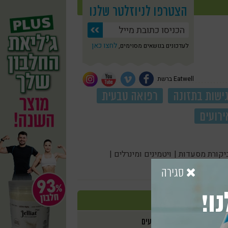
הצטרפו לניוזלטר שלנו
לחצו כאן
לעדכונים בנושאים מסוימים,
Eatwell ברשת
ישות בתזונה
רפואה טבעית
ירועים
יקורת מסעדות |
ויטמינים ומינרלים |
סגירה
ו!
אירועים