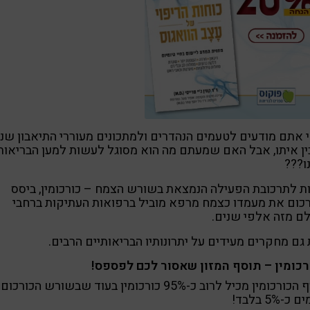
 אתם מודעים לטעמים הנהדרים ולמתכונים מעוררי התיאבון שני
ן איתו, אבל האם שמעתם מה הוא מסוגל לעשות למען הבריאות
ו???
ת לתרכובת הפעילה הנמצאת בשורש הצמח – כורכומין, ביסס
כום את מעמדו כצמח מרפא מוביל ברפואות העתיקות ברחבי
ם מזה אלפי שנים.
גם מחקרים מעידים על יתרונותיו הבריאותיים הרבים.
רכומין – תוסף המזון שאסור לכם לפספס!
תוסף הכורכומין מכיל לרוב כ-95% כורכומין בעוד שבשורש הכורכום
כ-5% בלבד!