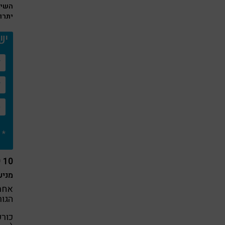
השימ
יתרונו
יש
* 
10 יתרונות בריאותיים מוכחים של הכורכומין:
מניע
אחת 
הגור