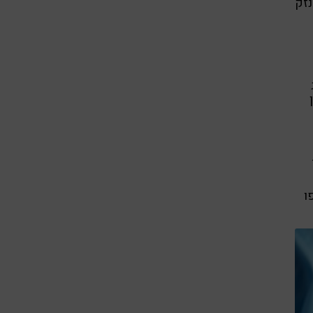
נזק
ו