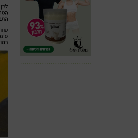
לכן 
הטוב
התבל
שורה
סימפ
רמות