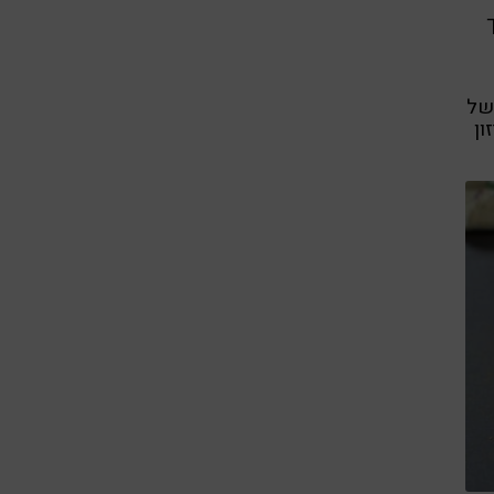
 של
ון