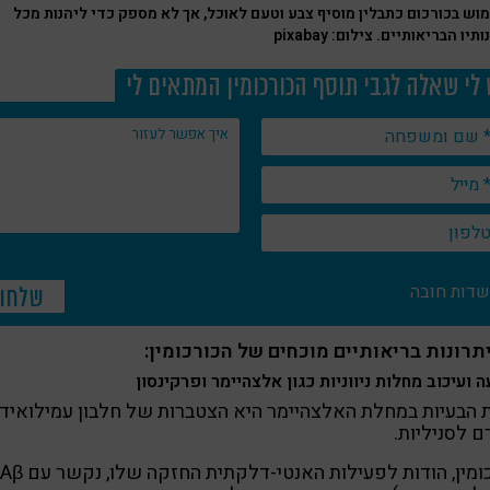
וש בכורכום כתבלין מוסיף צבע וטעם לאוכל, אך לא מספק כדי ליהנות מכל
תיו הבריאותיים. צילום: pixabay
 לי שאלה לגבי תוסף הכורכומין המתאים לי
שדות חובה
ה ועיכוב מחלות ניווניות כגון אלצהיימר ופרקינסון
הבעיות במחלת האלצהיימר היא הצטברות של חלבון עמילואיד
ם לסניליות.
כורכומין, הודות לפעילות האנטי-דלקתית החזקה שלו, נקשר עם Aβ