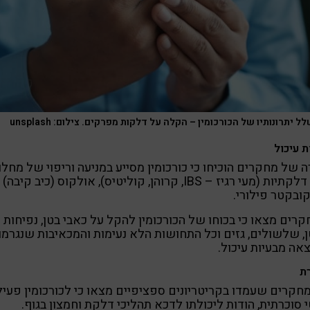
לל יתרונותיו של הכורכומין – הקלה על דלקות מפרקים. צילום: unsplash
ת עיכול
 של מחקרים הוכיחו כי כורכומין מסייע במניעה וריפוי של מחלו
מעי דלקתיות (מעי רגיז – IBS, קרוהן, קוליטיס), אולקוס (כיב קיבה)
ובקטר פילורי.
רים מצאו כי בכוחו של הכורכומין להקל על כאבי בטן, נפיחות
, שלשולים, גזים וכל התחושות הלא נעימות והמכאיבות שנגרמו
אה מבעיות עיכול.
ת
1 מחקרים שעמדו בקריטריונים ספציפיים מצאו כי לכורכומין פעיל
 סוכרתית, הודות ליכולתו לדכא תהליכי דלקת וחמצון בגוף.