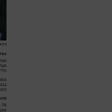
בין ש
בעיו
שורה
הליק
המחק
בבטן
כתוצ
סוכר
6
אנטי