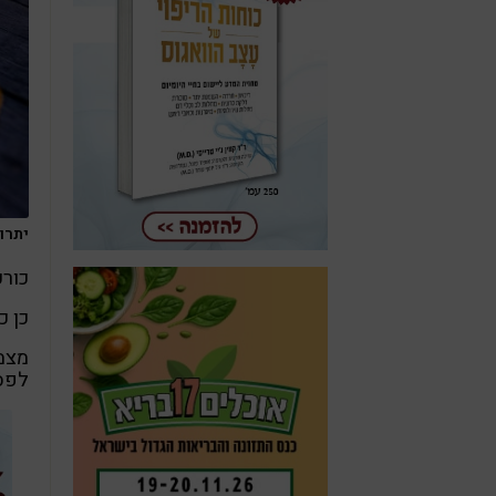
יתרונ
כורכ
כן כ
מצמ
לפספ