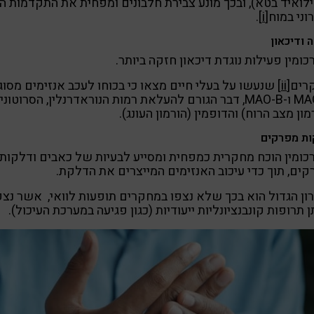
לואיד בטא), ובכך מונע צבירת חלבונים ומפחית את התקדמות ה
רוני במוח
[i]
.
 ודיכאון
כומין פעילות נוגדת דיכאון חזקה ביותר.
רים
[ii]
שנעשו על בעלי חיים מצאו כי בכוחו לעכב אנזימים מסוג
MAO-A ו-MAO-B, דבר הגורם להעלאת רמות הנוראדרנלין, הסרוטונין
מון מצב הרוח) והדופמין (הורמון העונג).
ת מפרקים
כומין הוכח מחקרית כמפחית ומסייע לבעיות של כאבים ודלקות
ים, תוך כדי עיכוב האנזימים המייצרים את הדלקת.
ון הגדול הוא בכך שלא נצפו במחקרים תופעות לוואי, אשר נצפ
 תרופות קונבנציונליות ייעודיות (כגון פגיעה במערכת העיכול).