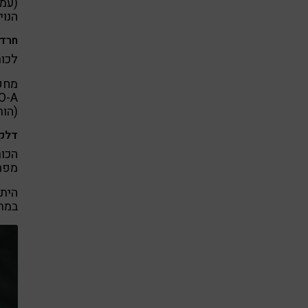
(עמי
הנוי
חרדה
לכור
מחק
(הור
דלקו
הכור
מפרק
היתר
במתן