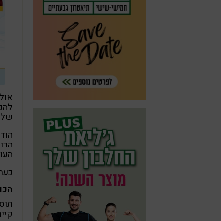
אולי
להכי
שלנ
הודו
הכור
העול
כעת 
הכו
קיימים 