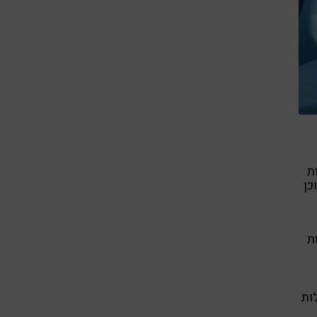
ת
 וכן
ת
ות