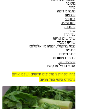
גויאבה
קיווי
גמבה אדומה
עגבניות
ברוקולי
פטרוזיליה
כוסברה
שמיר
עלי תרד
שיני שום טריות
שורש זנגביל
נבטי ברוקולי
,
חמניה
או אלפלפא
כרובית
כרוב ניצנים
עדשים שחורות
שעועית מש
אגוזי ברזיל או קשיו
בחרו לפחות 3 מרכיבים חדשים ושלבו אותם
בתפריט היומי החל מהיום.