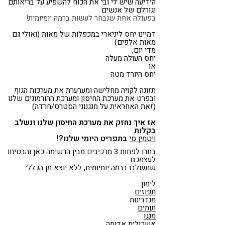
הידיעה שיש לי ובי את הכוח להשפיע על בריאותם
וגורלם של אנשים
בפעולה אחת שנבחר לעשות ברמה יומיומית!
דמיינו יחס ליניארי במכפלות של מאות (ואולי גם
מאות אלפים)
מדי יום,
יחס העולה מעלה
או
יחס היורד מטה
תזונה לקויה מחלישה ומערערת את מערכות הגוף
ובפרט את מערכת החיסון ומערכת ההורמונים שלנו
(זאת האחראית על מנגנוני הסטרס/חרדה)
אז איך נחזק את מערכת החיסון שלנו ונשלב
בקלות
בתפריט היומי שלנו?!
ויטמין סי
בחרו לפחות 3 מרכיבים מבין הרשימה כאן והבטיחו
לעצמכם
שתשלבו ברמה יומיומית, ללא יוצא מן הכלל:
לימון
תפוזים
מנדרינות
תותים
מנגו
אשכולית אדומה