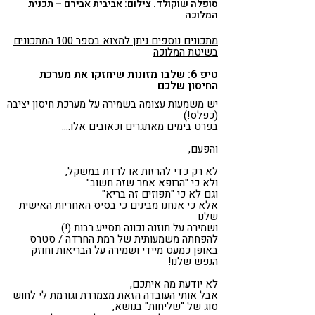
סופלה שוקולד. צילום: אביבית אבירם – תכנית
המלוכה
מתכונים נוספים ניתן למצוא בספר 100 המתכונים
בשיטת המלוכה
טיפ 6: שלבו מזונות שיחזקו את מערכת
החיסון שלכם
יש משמעות עצומה בשמירה על מערכת חיסון יציבה
(כפלס!)
בפרט בימים מאתגרים וכאובים אלו….
והפעם,
לא רק כדי להרזות או לרדת במשקל,
ולא כי "הרופא אמר שזה חשוב"
וגם לא כי "תפוזים זה בריא"
אלא כי אנחנו מבינים כי בסיס האחריות האישית
שלנו
ושמירה על תוזנה נכונה תסייע רבות (!)
להפחתה משמעותית של רמת החרדה / סטרס
באופן כמעט מיידי ושמירה על הבריאות וחוזק
הנפש שלנו!
לא יודעת מה איתכם,
אבל אותי העובדה הזאת מצמררת וגורמת לי לחוש
סוג של "שליחות" בנושא,