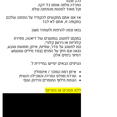
הלב שבור
החרדה מלווה אותנו כל דקה
וקל מאוד לסטות מהתזונה שלנו.
אז אם אתם מתקשים להקפיד על התזונה שלכם
בתקופה זו, אתם לא לבד.
בואו ננסה להרפות ולשחרר מעט.
במקום לחשוב במושגים של דיאטה, ספירת
קלוריות או גירעון קלורי,
נסו לחשוב על סדר, שפיות, איזון, תחושת שובע,
הנאה וגם חיוך על הפנים (צמד מילים שנשמע
דמיוני בימים אלו).
הטיפים הבאים יסייעו במיידית ל:
איזון רמת הסוכר / אינסולין
הורדת מפלס החרדה והאכילה רגשית
הטסת חילוף החומרים והידוק הגוף
ללא חסכים או חסרים!