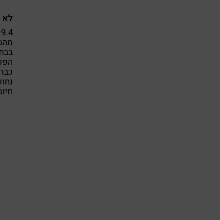
לא 
מהמב
בבחי
הפטר
נחוש
חיוב