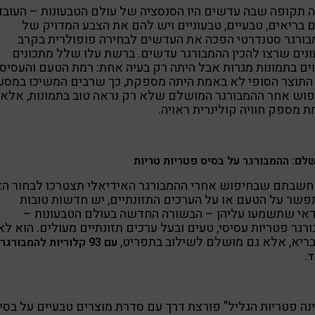
 תקופה שבה עדשים היו הסנסציה של עולם הטבעונות – העובד
בריאים, טבעיים, טבעוניים ויש להם את הצבע המדויק של
ורגר סטנדרטי הפכה את העדשים לבחירה פופולרית בקרב
נים שרצו להכין ההמבורגר עדשים. ברשת עלו שלל מתכונים
ים בתמונות מגרות אבל היתה רק בעיה אחת: רמת הטעם והעסיסי
התוצר הסופי לא באמת היתה מספקת, כך שרבים המשיכו במסע
וש אחר ההמבורגר המושלם שלא רק נראה טוב בתמונות, אלא
 מספק חוויה קולינרית ראויה.
לם: ההמבורגר על בסיס פטריות טריות
חשבתם שבחיפוש אחרי ההמבורגר האידיאלי תצטרכו לבחור ה
שר על הטעם או על הערכים התזונתיים, יש חדשות טובות
אי שתשמעו עליהן – הבשורה החדשה בעולם הטבעונות –
רגר פטריות עסיסי, טעים ובעל ערכים תזונתיים מעולים. הוא לא
ריא, אלא גם מושלם לשילוב בתפריט,
עם 93 קלוריות להמבורגר
ד.
נה פטריות הגליל" פורצת דרך עם סדרת מוצרים טבעיים על בסי