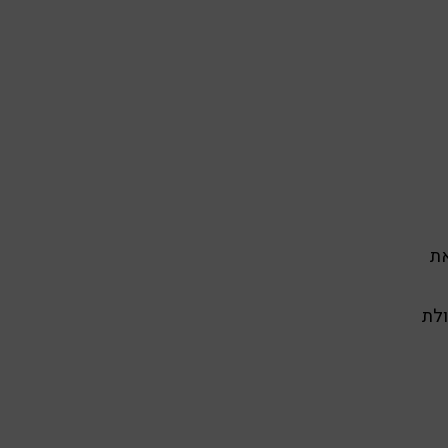
את
ולת