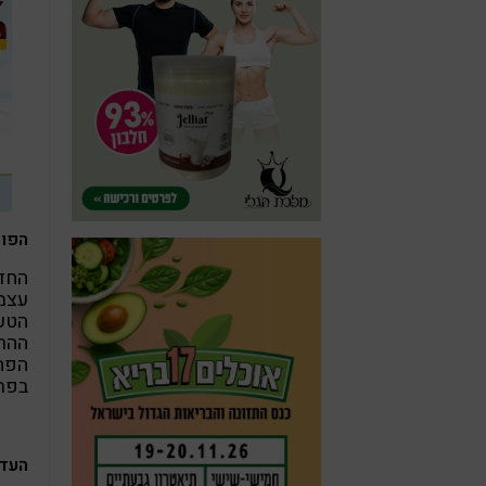
הפופ
החד
עצמו
הטעם
ההרכ
הפחמ
בפתר
העדש