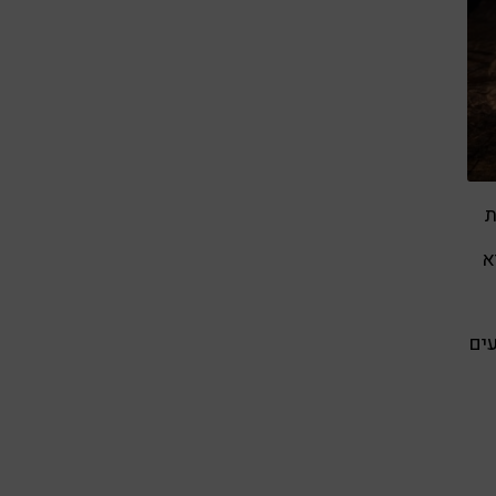
ת
א
ים