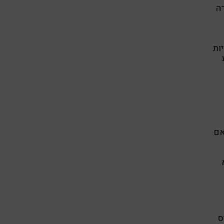
ה
ות
אם
ס