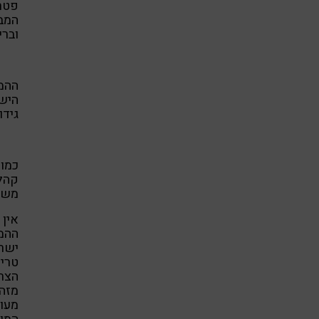
פטרי
המבו
וברי
ההמב
הישר
גידו
כמו 
קהלי
משמי
אין 
ההמ
טריו
הצרכ
מזהה
מעול