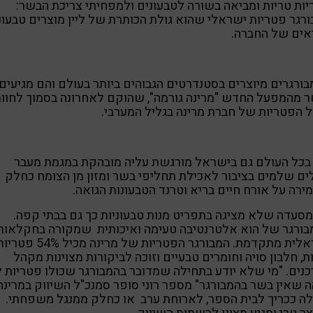
ות טריות ומביאה בשורה לטבעונים ולמפחיתי צריכת הבשר:
רגר פטריות ישראלי שהוא גולת הכותרת של ליין מוצרים טבעונ
אים של החברה.
ורגרים מיוצרים בסטנדרטים הגבוהים ביותר בעולם והם מגיעים
 מהמפעל החדש "מרינה גורמה", שהוקם לאחרונה בסמוך לחוו
ל הפטריות של חברת מרינה בגליל המערבי.
בכל העולם גם בישראל מורגשת עליה מובהקת במגמת מעבר
ם שלמים בציבור לאכילת תחליפי בשר ומזון מן הצומח כחלק
רה על אורח חיים בריא וטרנד הטבעונות הגואה.
מסעדה שלא מציגה בתפריט מנות טבעוניות כך גם בבתי קפה.
בורגר של הוא אלטרנטיבה טעימה ואיכותית שמקורה בחקלאות
ישראלית מתקדמת. המבורגר הפטריות של מרינה מכיל 54% פט
ת, חלבון סויה וחומרים טבעיים וזוכה לביקורות מצוינות מקהל
נים. "מי שלא יודע בתחילה שמדובר בהמבורגר שכולו פטריות 
 שאין בשר בהמבורגר" מספר רוני סופר סמנכ"ל השיווק במרינה
ה ככריך לבית הספר, לארוחת ערב או כחלק ממנגל משפחתי.