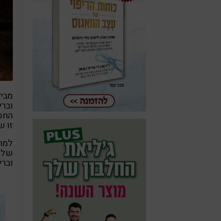
מבין
וברי
החסה
זו 
למרב
שלל 
וברי