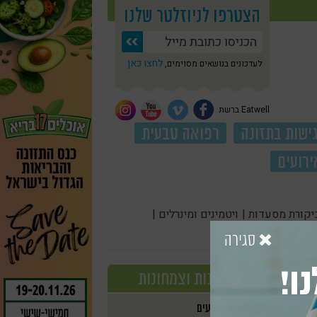
הצטרפו לניוזלטר שלנו
לחצו כאן
לעדכונים בנושאים מסוימים,
Eatwell ברשת
ישות בתזונה
רפואה טבעית
ירועים
יקורת מסעדות |
ויטמינים ומינרלים |
סגירה
ו!
טבעונות וצמחונות
אירועים