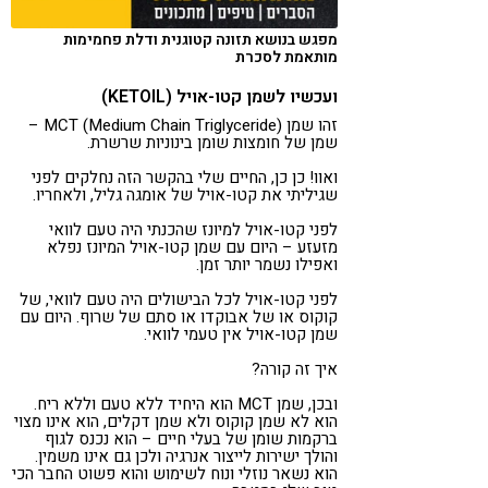
מפגש בנושא תזונה קטוגנית ודלת פחמימות
מותאמת לסכרת
ועכשיו לשמן קטו-אויל (KETOIL)
זהו שמן MCT (Medium Chain Triglyceride) –
שמן של חומצות שומן בינוניות שרשרת.
ואוו! כן כן, החיים שלי בהקשר הזה נחלקים לפני
שגיליתי את קטו-אויל של אומגה גליל, ולאחריו.
לפני קטו-אויל למיונז שהכנתי היה טעם לוואי
מזעזע – היום עם שמן קטו-אויל המיונז נפלא
ואפילו נשמר יותר זמן.
לפני קטו-אויל לכל הבישולים היה טעם לוואי, של
קוקוס או של אבוקדו או סתם של שרוף. היום עם
שמן קטו-אויל אין טעמי לוואי.
איך זה קורה?
ובכן, שמן MCT הוא היחיד ללא טעם וללא ריח.
הוא לא שמן קוקוס ולא שמן דקלים, הוא אינו מצוי
ברקמות שומן של בעלי חיים – הוא נכנס לגוף
והולך ישירות לייצור אנרגיה ולכן גם אינו משמין.
הוא נשאר נוזלי ונוח לשימוש והוא פשוט החבר הכי