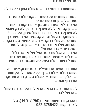
טוב שלי במטבח.
המשמעות מבחינתי כמי שמבשלת המון היא גדולה:
המזונות שומרים על טעמם המקורי ולא סופגים
טעם של שמן או טעם לוואי.
אני כבר לא מפחדת מטיגון – הבדיקות מראות
ששמן קטו-אויל לא נשרף. בדקתי, ולא רק שהוא
לא נשרף, גם אין בבית ריח של טיגון, איזה כיף!
כמי שמקפידה על תזונה קטוגנית אני מוסיפה כף
ממנו לקפה שלי בבוקר – תענוג אמיתי. טעם הקפה
והארומה שלו אינם נפגמים – השמן נטול טעם
ונטול ריח – כבר אמרתי?
אני מכינה הכל עם קטו-אויל של אומגה גליל:
שניצלים – מצפה אותם בביצה ובקמח שקדים
מתובל בשום ומלח הימלאיה ומטגנת. כמה טעים.
אותו דבר עושה עם חצילים, פטריות וקציצות. זה
פשוט נפלא – לא נשרף, ללא טעמי לוואי, מותג
ישראלי, והכי חשוב – אוכלת טעים, בריא ומחזקת
את הגוף והנפש.
להתראות בפעם הבאה או אולי באיזו סדנת בישול
שאבשל לכם.
באהבה, ורד מיוחס מאיר (N.D / PhD ), טל'
ליצירת קשר: 052-3785422