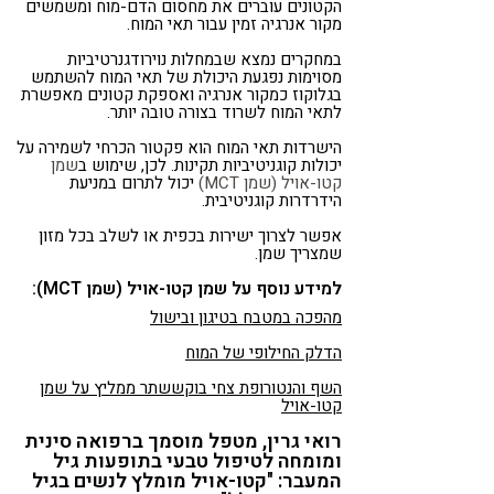
הקטונים עוברים את מחסום הדם-מוח ומשמשים
מקור אנרגיה זמין עבור תאי המוח.
במחקרים נמצא שבמחלות נוירודגנרטיביות
מסוימות נפגעת היכולת של תאי המוח להשתמש
בגלוקוז כמקור אנרגיה ואספקת קטונים מאפשרת
לתאי המוח לשרוד בצורה טובה יותר.
הישרדות תאי המוח הוא פקטור הכרחי לשמירה על
יכולות קוגניטיביות תקינות. לכן, שימוש ב
שמן
קטו-אויל (שמן
MCT
)
יכול לתרום במניעת
הידרדרות קוגניטיבית.
אפשר לצרוך ישירות בכפית או לשלב בכל מזון
שמצריך שמן.
למידע נוסף על שמן קטו-אויל (שמן MCT):
מהפכה במטבח בטיגון ובישול
הדלק החילופי של המוח
השף והנטורופת צחי בוקששתר ממליץ על שמן
קטו-אויל
רואי גרין, מטפל מוסמך ברפואה סינית
ומומחה לטיפול טבעי בתופעות גיל
המעבר: "קטו-אויל מומלץ לנשים בגיל