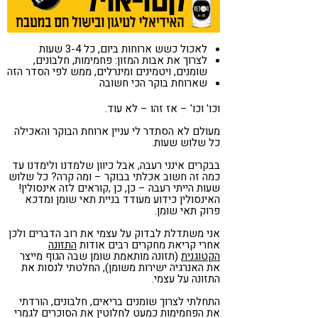
לאכול כשש ארוחות ביום, כל 3-4 שעות
לצרוך את אבות המזון: פחמימות, חלבונים,
שומנים, ויטמינים ומינרלים, ממש לפי הסדר הזה
שארוחת בוקר הכי חשובה
וכו' וכו' – אז זהו – לא עוד.
מעולם לא הסתדר לי עניין ארוחת הבוקר והאכילה
כל שלוש שעות.
בבקרים אינני רעבה, אבל כיוון שלמדנו ולימדנו עד
כמה זה חשוב אכלתי בבוקר – ומה קרה? כל שלוש
שעות הייתי רעבה – כן, כן ,קוראים לזה אינסולין!
האינסולין כידוע מעודד בניית תאי שומן ומדכא
פרוק תאי שומן.
אני משתדלת לבדוק על עצמי את רוב הדברים ולכן
אחרי קריאת מחקרים רבים אודות
התזונה
הקטוגנית
(תזונה מותאמת שומן שבה הגוף מייצר
את האנרגיה ישירות משומן), החלטתי לנסות את
התזונה על עצמי.
התחלתי לצרוך שומנים בריאים, חלבונים, הורדתי
את הפחמימות כמעט לחלוטין את הסוכרים לגמרי