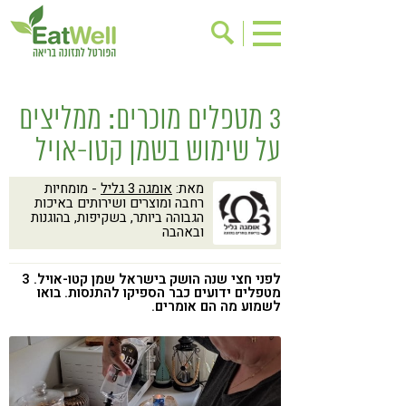
הרשמה לניוזלטר
אודות
3 מטפלים מוכרים: ממליצים
בישול בריא
אינדקס עסקים
על שימוש בשמן קטו-אויל
ריפוי ומניעת מחלות
בריאות האישה
מאת:
אומגה 3 גליל
- מומחיות
תוספי תזונה
מתכוני בריאות
רחבה ומוצרים ושירותים באיכות
הגבוהה ביותר, בשקיפות, בהוגנות
אירועים
שינוי תזונתי
ובאהבה
גישות בתזונה
דיאטה
לפני חצי שנה הושק בישראל שמן קטו-אויל. 3
מטפלים ידועים כבר הספיקו להתנסות. בואו
ניקוי רעלים
מזונות על
לשמוע מה הם אומרים.
ילדים
תזונה וספורט
הפרעות קשב & ריכוז
אכילה רגשית
רגישות לגלוטן
טעים להכיר