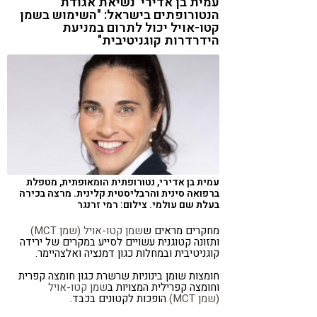
עמית בן אדירי נשיאת אגודת
הנטורופתים בישראל: "השימוש בשמן
קטו-אויל יכול לתרום במניעת
הידרדרות קוגניטיבית"
עמית בן אדירי, נטורופתית הומאופתית, מטפלת
ברפואה סינית והרבליסטית קלינית. מרצה בכירה
בעלת שם עולמי. צילום: רמי זרנגר
מחקרים מראים ש
שמן קטו-אויל (שמן
MCT
)
ותזונה קטוגנית עשויים לסייע במקרים של ירידה
קוגניטיבית ובמחלות כגון דמנציה ואלצהיימר.
חומצות שומן בינוניות שרשרת כגון חומצה קפרית
וחומצה קפרילית המצויות ב
שמן קטו-אויל
(שמן
MCT
)
הופכות לקטונים בכבד.