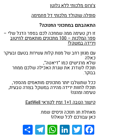
צ'ורוס מלכותי ללא גלוטן
סופלה שוקולד מלכותי דל פחמימה
התאהבתם במתכוני החנוכה?
זו רק טעימה ממה שמחכה לכם בספר הדגל שלי –
ספר המלכות – 100 מתכונים מותאמים לחיטוב
וירידה במשקל!
עם מגוון רחב של מנות קלות עשירות בטעם ובעיקר
כאלה
שלא מרגישים כמו "דיאטה",
תוכלו לשדרג את שגרת האכילה שלכם ממחר
בבוקר.
ככל שתשלבו יותר מתכונים מותאמים מהספר,
תוכלו לחוות ירידה מהירה במשקל בצורה טבעית,
טעימה ומהנה!
קישור הטבה 1+1 זמין לקוראי EatWell
מאחלת חג חנוכה וניסים שמח.
כאן עבורכם לכל שאלה!
Share
Telegram
WhatsApp
LinkedIn
Twitter
Facebook