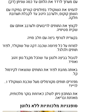
עם מערוך לרדד את הלחם עד כמה שניתן (דק).
להמיס את השוקולד בפולסים קצרים במיקרו עם
השמן קוקוס, ולערבב היטב עד לקבלת תערובת
חלקה.
לקצוץ את התותים לריבועים ולערבב אותם עם
שקית סטיוויה.
בקערית לטרוף ביצה עם חלב סויה.
למרוח על כל פרוסה שכבה דקה של שוקולד, לפזר
תותים ולגלגל.
לטבול בביצה ולטגן עד שהכל מקבל גוון זהוב
ואחיד.
באותה מחבת לפזר את התותים שנשארו לקירמול
קל.
מפזרים תותים מקורמלים מעל שכבת השוקולד ו…
לרייר!
את המתכון ניתן לשלב כארוחת בוקר מלכותית,
מאוזנת ובריאה.
סופגניות מלכותיות ללא גלוטן