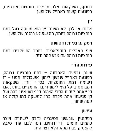
בנוסף, משקאות אלה מכילים חומצות אורגניות,
הפוגעות קשות באמייל של השן.
יין
אדום או לבן, לא משנה. יין הוא משקה בעל רמת
חומציות גבוהה ביותר, מה שפוגע בהגנה של השן.
רסק עגבניות וקטשופ
שני מאכלים פופולאריים ביותר המשלבים רמת
חומציות גבוהה עם צבע כהה חזק.
פירות הדר
ושוב, ובפעם האחרונה – רמת חומציות גבוהה,
הפוגעת באמייל שבשן. לימון, אשכולית, תפוז – זו
רשימת רמת החומציות בסדר יורד. משקאות
המבוססים על מיץ לימון הינם החומציים ביותר, אם
כי ייאמר לזכות הפרי הצהוב כי צבעו אינו כהה ועל
כן פגיעתו אינה ניכרת כמו למשקה כמו קולה או
קפה שחור.
עישון
הניקוטין שבעשן הסיגריה נדבק לשיניים ויוצר
כתמים חומים ודי דוחים. הנה לכם עוד סיבה
להפסיק עם המנהג הלא רצוי הזה.