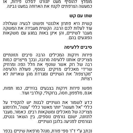
מומלץ להוסיף מעט יוגורט לסלט פירות, או
כמעשה הצרפתים לקנח את הארוחה במעט גבינה.
שתו עם קש
קשית היא פתרון אלגנטי ופשוט לבעיה שעלולה
עוד לעלות לכם הרבה. הקשית מעבירה את המשקה
מעבר לשיניים, והן אינן באות במגע עם משקאות
הפוגעים בהם.
סיבים ללעיסה
פירות וירקות המכילים הרבה סיבים תזונתיים
מצריכים אותנו ללעיסה מרובה, ובכך מייצרים כמות
רבה של רוק אשר שוטף את חלל הפה ומרחיק
שרידי מאכלים מזיקים. בנוסף, פעולת הלעיסה
"מקרצפת" את השיניים ומגרדת מהן שאריות לא
רצויות.
חפשו פירות וירקות בצבעים בהירים, כמו תפוח,
אגס, מלפפון, חסה, ברוקולי, קולרבי ועוד.
כדע לשמור את השיניים לבנות יש להקפיד על
כללי "אל תעשה" יותר מאשר כללי "עשה", ולהימנע
מצריכה של מאכלים ומשקאות רבים. כאמור, מעבר
לתזונה, ישנם גורמים נוספים, בין השאר גנטים,
הגורמים לפגיעה בלובן השיניים.
נכתב ע"י ד"ר ספי פורת, מנהל מרפאת שיניים בכפר