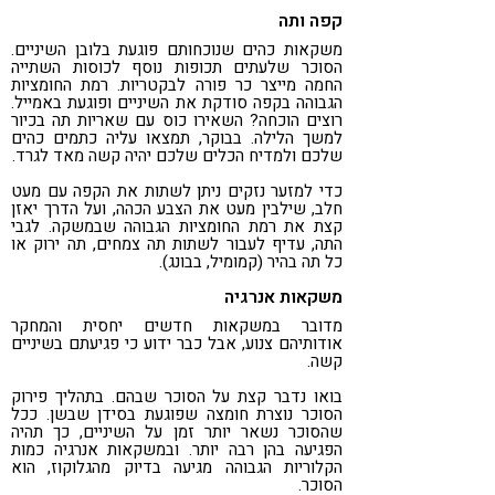
קפה ותה
משקאות כהים שנוכחותם פוגעת בלובן השיניים.
הסוכר שלעתים תכופות נוסף לכוסות השתייה
החמה מייצר כר פורה לבקטריות. רמת החומציות
הגבוהה בקפה סודקת את השיניים ופוגעת באמייל.
רוצים הוכחה? השאירו כוס עם שאריות תה בכיור
למשך הלילה. בבוקר, תמצאו עליה כתמים כהים
שלכם ולמדיח הכלים שלכם יהיה קשה מאד לגרד.
כדי למזער נזקים ניתן לשתות את הקפה עם מעט
חלב, שילבין מעט את הצבע הכהה, ועל הדרך יאזן
קצת את רמת החומציות הגבוהה שבמשקה. לגבי
התה, עדיף לעבור לשתות תה צמחים, תה ירוק או
כל תה בהיר (קמומיל, בבונג).
משקאות אנרגיה
מדובר במשקאות חדשים יחסית והמחקר
אודותיהם צנוע, אבל כבר ידוע כי פגיעתם בשיניים
קשה.
בואו נדבר קצת על הסוכר שבהם. בתהליך פירוק
הסוכר נוצרת חומצה שפוגעת בסידן שבשן. ככל
שהסוכר נשאר יותר זמן על השיניים, כך תהיה
הפגיעה בהן רבה יותר. ובמשקאות אנרגיה כמות
הקלוריות הגבוהה מגיעה בדיוק מהגלוקוז, הוא
הסוכר.