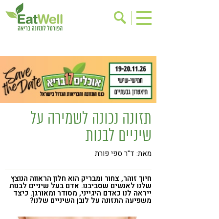
הרשמה לניוזלטר
אודות
בישול בריא
אינדקס עסקים
ריפוי ומניעת מחלות
בריאות האישה
תוספי תזונה
מתכוני בריאות
תזונה נכונה לשמירה על
אירועים
שינוי תזונתי
שיניים לבנות
גישות בתזונה
דיאטה
מאת: ד"ר ספי פורת
ניקוי רעלים
מזונות על
ילדים
תזונה וספורט
חיוך זוהר, צחור ומבריק הוא חלון הראווה הנוצץ
שלנו לאנשים שסביבנו. אדם בעל שיניים לבנות
ייראה לנו כאדם היגייני, מסודר ומאורגן. כיצד
הפרעות קשב & ריכוז
אכילה רגשית
משפיעה התזונה על לובן השיניים שלנו?
רגישות לגלוטן
טעים להכיר