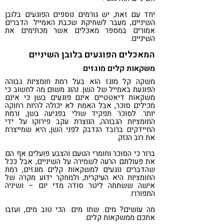
יחד עם זאת, יש גורמים נוספים הפוגעים בלובן
השיניים, מעבר לשחיקת שכבת האמייל. הדברים
אמורים במספר מאכלים אשר מכתימים את
השיניים.
המאכלים הפוגעים בלובן השיניים
משקאות קלים מוגזים
משקה קל מוגז הוא בעל רמת חומציות גבוהה
הפוגעת באמייל של השן. נהוג משום מה לחשוב כי
משקאות דיאטטיים אינם פוגעים בשן כי אינם
מכילים סוכר, אבל האמת לא יכולה להיות רחוקה
יותר. לסוכר תפקיד שולי בפגיעה בשן, ורמת
החומציות הגבוהה, הנוצרת עקב פירוקו על ידי
החיידקים ברובד הנדבק לפני השן, היא שמייצרת
את רוב הנזק.
ברור כי הסוכר וחומרי הטעם והצבע פועלים אף הם
את פעולתם הרעה לשמירה על השיניים, אבל ככל
שהדברים נוגעים למשקאות קלים מוגזים, רמת
החומציות היא העיקרית, ולמחקר ידוע מקרה של
אישה ששתתה ליטר סודה מדי יום – ושיניה
התפוררו.
מה עושים? מים. שתו מים. הכי טוב מים, ועזבו
אתכם ממשקאות קלים.