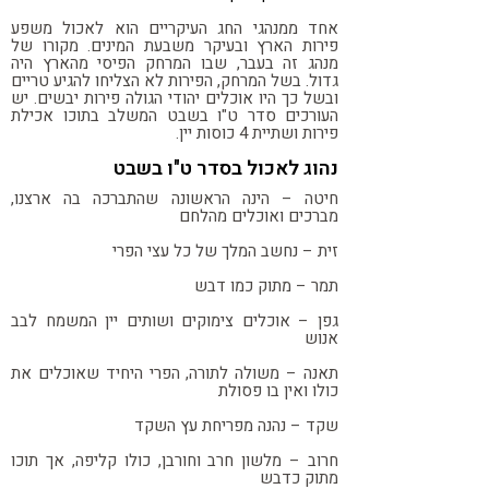
אח
ד ממנהגי החג העיקריים הוא לאכול משפע
פירות הארץ ובעיקר משבעת המינים. מקורו של
מנהג זה בעבר, שבו המרחק הפיסי מהארץ היה
גדול. בשל המרחק, הפירות לא הצליחו להגיע טריים
ובשל כך היו אוכלים יהודי הגולה פירות יבשים. יש
העורכים סדר ט"ו בשבט המשלב בתוכו אכילת
פירות ושתיית 4 כוסות יין.
נהוג לאכול בסדר ט"ו בשבט
חיטה – הינה הראשונה שהתברכה בה ארצנו,
מברכים ואוכלים מהלחם
זית – נחשב המלך של כל עצי הפרי
תמר – מתוק כמו דבש
גפן – אוכלים צימוקים ושותים יין המשמח לבב
אנוש
תאנה – משולה לתורה, הפרי היחיד שאוכלים את
כולו ואין בו פסולת
שקד – נהנה מפריחת עץ השקד
חרוב –
מלשון חרב וחורבן, כולו קליפה, אך תוכו
מתוק כדבש