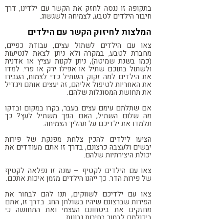
בתקופה זו ננסה לחזק את הקשר עם ילדינו, דרך
חיבור הילדים לטבע, לצמיחה ולשגשוג.
המלצות לחיזוק הקשר עם הילדים
צאו עם הילדים לשתול עצים, עבודת כפיים,
מחברת לטבע, במקרה ולא ניתן לצאת לנטיעות
(כמו בשנת שמיטה), ניתן לקנות עציץ או אדנית
ולשתול בתוכם שתיל או אפילו ירק או פרי. למדו
את הילדים למה זקוק השתיל כדי לצמוח, העבירו
את האחריות לטיפול אליהם, זה יעצים אותם ויגדיל
את תחושת המסוגלות שלהם.
אם שתלתם עימם עצים בעבר, בקרו במקום ובדקו
מה שלום השתיל, האם הפך משתיל לעץ? כך
תלמדו את ילדיכם על תהליך הצמיחה.
הציעו לילדים להכין צלחת מפנקת של פירות
יבשים ולעצבה כרצונם, בדרך זו אתם מעודדים את
יכולת היצירתיות שלהם.
צאו עם הילדים לקטיף – עונה זו נפלאה לקטיף
של פירות הדר. כך ייהנו הילדים מזמן איכות אתכם.
צאו עם ילדיכם לשווקים, תנו להם לבחור את
הפירות שברצונם שיהיו בשולחן החג. בדרך זו, אתם
מחזקים את ביטחונם העצמי ואת התחושה כי
ביכולתם לבחור בחירות נבונות.