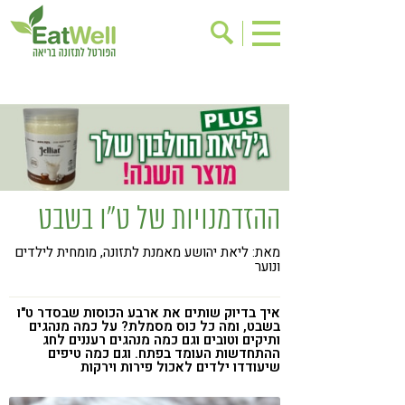
הרשמה לניוזלטר
אודות
בישול בריא
אינדקס עסקים
ריפוי ומניעת מחלות
בריאות האישה
תוספי תזונה
מתכוני בריאות
ההזדמנויות של ט"ו בשבט
אירועים
שינוי תזונתי
מאת: ליאת יהושע מאמנת לתזונה, מומחית לילדים
גישות בתזונה
דיאטה
ונוער
ניקוי רעלים
מזונות על
איך בדיוק שותים את ארבע הכוסות שבסדר ט"ו
ילדים
תזונה וספורט
בשבט, ומה כל כוס מסמלת? על כמה מנהגים
ותיקים וטובים וגם כמה מנהגים רעננים לחג
ההתחדשות העומד בפתח. וגם כמה טיפים
הפרעות קשב & ריכוז
אכילה רגשית
שיעודדו ילדים לאכול פירות וירקות
רגישות לגלוטן
טעים להכיר