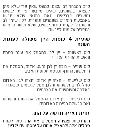
כיום המבחר רב ועצום, כמעט שאין פרי שלא ניתן
למצוא בשווקים, שהינו מיובש. פירות יבשים
נחשבים כבריאים וזאת בתנאי שלא יובשו
באמצעות חומרים משמרים וגופרית, לכן, שימו לב
והשתדלו לקנות פירות יבשים, שלא נעשה שימוש
בגופרית על מנת לייבשם.
שתיית 4 כוסות היין משולה לעונות
השנה
כוס ראשונה – יין לבן המסמל את עונת הסתיו
וראשית החורף הסגריר
כוס שנייה – רובה יין לבן ומעט אדום, מסמלת את
היחלשות החורף וכניסת תקופת האביב
כוס שלישית – חציה יין אדום וחציה לבן, האדום
סמל לחום ולשמש והלבן סמל לגשמים שנאגרו
באדמה ומשמשים את הצמחים
כוס רביעית – יין אדום המסמל את החום והשמש
ואת הבשלת הפירות האדומים
זווית ראייה חדשה על החג
התחדשות וצמיחה מסמלים את החג. ניתן לקחת
סמלים אלה ולהאציל אותם על יחסינו עם ילדינו.