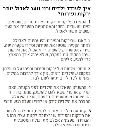
איך לעודד ילדים ובני נוער לאכול יותר
ירקות ופירות?
1.
הקפידו על קניית ירקות ופירות טריים, שנראים
יפים ומושכים, היופי והאסתטיות מושכים את העין
ועושים חשק לאכול.
2.
דאגו שהירקות והפירות יהיו זמינים לאכילה.
לאחר הקנייה, שטפו את הפירות וסדרו בקערה יפה,
שיהיה אפשר רק להושיט יד ולאכול. את הירקות
שימו במקום נוח במקרר, שלא יהיה צורך במאמץ
כדי להגיע אליהם.
3.
חיתכו צלחות של ירקות ופירות והניחו על השולחן
במקום שהילדים רואים, אין צורך להרבות במילים,
תאמינו לי, הילדים יגיעו לשם לבד.
4.
התעניינו ושאלו את הילדים לפני הקניות, האם
יש ירק או פרי שבא להם להתפנק ממנו. בדרך זו
הם ישמחו שמתעניינים בדעתם, ועצם השאלה
מחברת את הילדים לירק או לפרי ומעלה רגש חיובי.
5.
קחו את הילדים אתכם לקניות, ותנו להם לבחור
את הירקות והפירות שברצונכם לקנות. עצם המגע
והבחירה, מעצימה אצלם את יכולת המסוגלות
וביטחונם העצמי עולה.