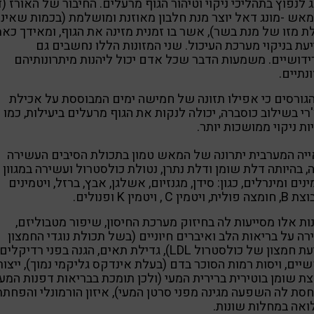
ג לנפוץ בתהליכי ניקוי וטיהור הגוף מרעלים. החיבור של האורז (ד
אש -מונג דאל יוצר מנת חלבון מאוזנת ומושלמת (בכמות שאינ
ת מזו של מנת בשר), אשר בו זמנית מזינה את הגוף, ומאידך כאמ
עת בניקוי מערכת העיכול. שני המזונות הללו נחשבים גם
דושיים. משמעות הדבר שכל אדם יכול ליהנות מיתרונותיהם
נתיים.
גורסים כי אפילו תזונה של חמישה ימים המבוססת על אכילת
רי בשילוב כוסברה, יכולה לנקות את הגוף מרעלים ביעילות, כמו
ות ניקוי ממושכות יותר.
יה המערבית יתרונה של המאש טמון בתכולת הסיבים העשירה
 בהיותה דלת שומן ודלת נתרן, נטולת כולסטרול ועשירה במגוון
ינים ומינרלים, כגון: סידן, מגנזיום, אשלגן, אבץ, ברזל, ויטמינים
 ויטמין C , ויטמין K ופנולים.
ות אלו מסייעות לה בחיזוק מערכת החיסון, שיפור מטבוליזם,
ה על בריאות הלב ואיברים חיוניים (בשל תכולת נוגדי החמצון
ומניעת חמצון של כולסטרול LDL), גדילת תאים, הגנה בפני רדיקלים
יים, ויסות רמות הסוכר בדם (בעלת אינדקס גליקמי נמוך), ייצור
ת שומן בוטירית ברירית המעי (ולכן תומכת בבריאות דפנות המעי
חסת לה השפעה מגינה מפני סרטן המעי), איזון הורמונלי והפחתת
אה במחלות שונות.