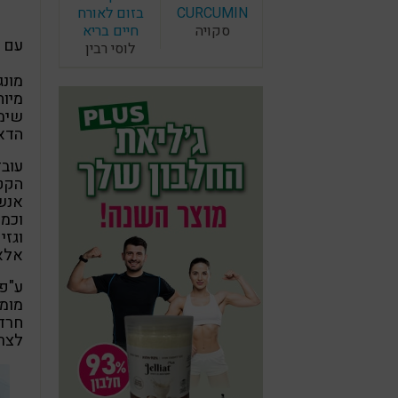
CURCUMIN
בזום לאורח
סקויה
חיים בריא
עם 
לוסי רבין
מונ
מיוח
שימו
הדאל
עובד
הקטנ
אנש
וכמו
וגזי
אלא 
ע"פ 
מומל
חרדל
לצרו