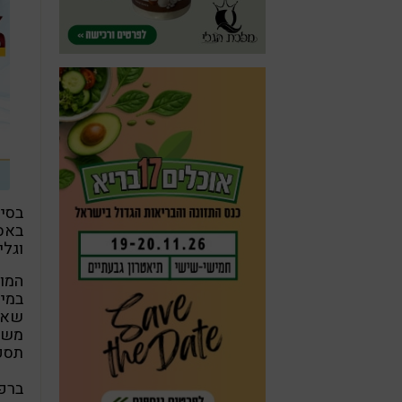
בסין
באסי
וגלי
המונ
במים
תספק לנ
ברפו