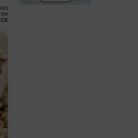
בנוס
את ת
CCK), שהינו בעל תפקיד חשוב בוויסות מנגנון