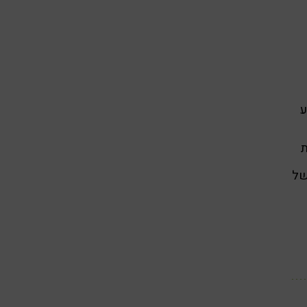
ע
ת
של