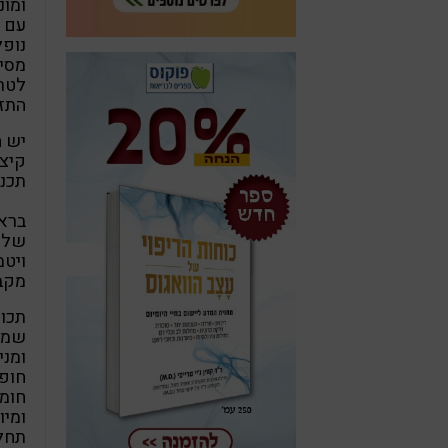
ומונ
עם מ
נופל
מסיי
לטרי
התזו
יש ה
קיצ'
תכני
בראי
שלה,
ויטמ
מקבוצת B, חומצה פולית,
תכונ
שמיר
חופש
חומצ
ומיו
תחלו