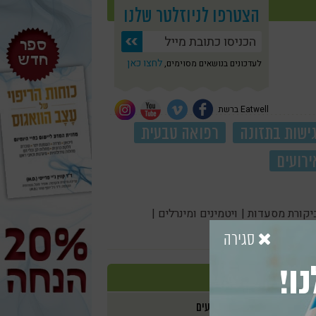
הצטרפו לניוזלטר שלנו
לחצו כאן
לעדכונים בנושאים מסוימים,
Eatwell ברשת
ישות בתזונה
רפואה טבעית
ירועים
יקורת מסעדות |
ויטמינים ומינרלים |
סגירה
ו!
אירועים