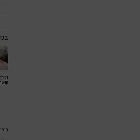
בנו
כשמטפ
הוא ח
רוצי