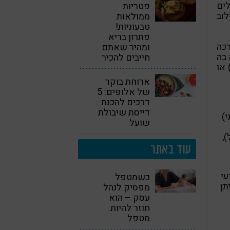
ים
פטריות
לוב
ממולאות
טבעוניות!
פתרון בריא
כה
ומהיר שאתם
 בה
חייבים להכיר
 או
ארוחת בוקר
של אלופים: 5
דרכים להכנת
דייסת שיבולת
)
שועל
,
עוד באתר
עי
כשמטפל
תן
מפסיק לנהל
עסק – הוא
חוזר להיות
מטפל