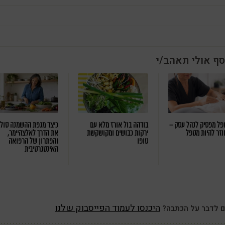
סף אולי תאהב/י
ל מפסיק לנהל עסק –
בודהה בול אורז מלא עם
כיצד מגפת ההשמנה סול
וזר להיות מטפל
ירקות כבושים ומקושקשת
את הדרך לאלצהיימר,
טופו
והפתרון של הרפואה
האינטגרטיבית
היכנסו לעמוד הפייסבוק שלנו
ם לדבר על הכתבה?