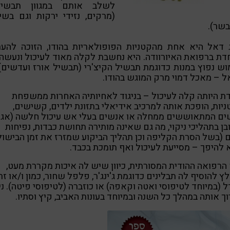
לשלב אותם במגוון תבשיל
(מרקים, נזידי ירקות וגם בשי
בשר
).
ג דאל היא אחת מהקטניות הפופולאריות בהודו, הזוכה להער
דת ברפואת האיורוודה. היא נחשבת לקלה מאוד לעיכול ונעשה
ש נפוץ במנות כדוגמת תבשיל הקיצ'רי (תבשיל אורז ועדשים)
 – מאכל דמוי מרק המוגש בהודו.
ת היותה קלה לעיכול – בניגוד לאחיותיה האחרות ממשפחת
יות, הופכת אותה למרכיב אידיאלי בתזונת ילדים, קשישים,
ים המתאוששים ממחלה או אנשים בעלי אש עיכול חלשה (אגני
בן בתהליכי ניקוי, מה גם שאינה מותירה תחושת כבדות, נפיחות
ם (בשל הסרת הקליפה וכן תהליך הביקוע שמזרז את זמן הבישול)
להיפך – מסייעת לעיכול ואף תומכת בכבד.
הרפואה ההודית המסורתית, כיוון שיש לה איכות מקררת מעט,
ץ להוסיף לה תבלינים כדוגמת ג'ינג'ר, פלפל שחור, כמון ו/או זר
 (במיוחד לטיפוסי ואטה וקאפה) או כוזברה (לטיפוסי פיטה). ני
ך אותה במהלך כל השנה ובמיוחד בעונות האביב, קיץ וסתיו.