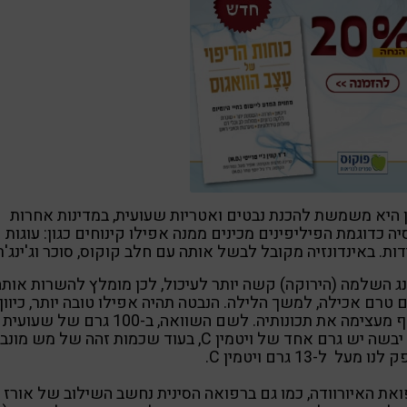
 היא משמשת להכנת נבטים ואטריות שעועית, במדינות אחרות
ה כדוגמת הפיליפינים מכינים ממנה אפילו קינוחים כגון: עוגות
דות. באינדונזיה מקובל לבשל אותה עם חלב קוקוס, סוכר וג'ינג'ר
ג השלמה (הירוקה) קשה יותר לעיכול, לכן מומלץ להשרות אותה
 טרם אכילה, למשך הלילה. הנבטה תהיה אפילו טובה יותר, כיוון
שאף מעצימה את תכונותיה. לשם השוואה, ב-100 גרם של שעועית
מש יבשה יש גרם אחד של ויטמין C, בעוד שכמות זהה של מש מונ
ו מעל ל-13 גרם ויטמין C.
את האיורוודה, כמו גם ברפואה הסינית נחשב השילוב של אורז