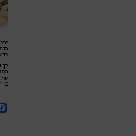
יתרו
הגיד
רכיב
כך ש
התפר
שלכ
1-2 בשבוע, במשך מספר שבועות.