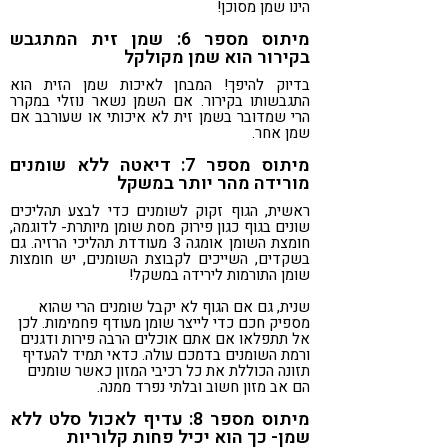
הינו שמן מסוכן!
מיתוס מספר 6: שמן זית המתגבש
בקירור הוא שמן מקולקל
בדיוק להיפך! המבחן לאיכות שמן הזית הוא
התגבשותו בקירור. אם השמן נשאר נוזלי במקרר
הרי שמדובר בשמן זית לא איכותי או שעורבב אם
שמן אחר.
מיתוס מספר 7: דיאטה ללא שומנים
מורידה מהר יותר במשקל
ראשית, הגוף זקוק לשומנים כדי לבצע תהליכים
שונים בגוף כגון פירוק מסת שומן מיותרת- לדוגמה,
חומצת השומן אומגה 3 מעודדת תהליכי הרזיה. גם
בשקדים, השייכים לקבוצת השומנים, יש חומצות
שומן התורמות לירידה במשקל!
שנית, גם אם הגוף לא יקבל שומנים הרי שהוא
מספיק חכם כדי לייצר שומן מעודף פחמימות. לכן
אל תתפלאו אם אתם אוכלים הרבה פירות ודגנים
ורמת השומנים בדמכם עולה. כדאי תמיד להעדיף
תזונה הכוללת את כל רכיבי המזון כאשר שומנים
הם אב מזון חשוב ובלתי נפרד ממנה.
מיתוס מספר 8: עדיף לאכול סלט ללא
שמן- כך הוא יכיל פחות קלוריות