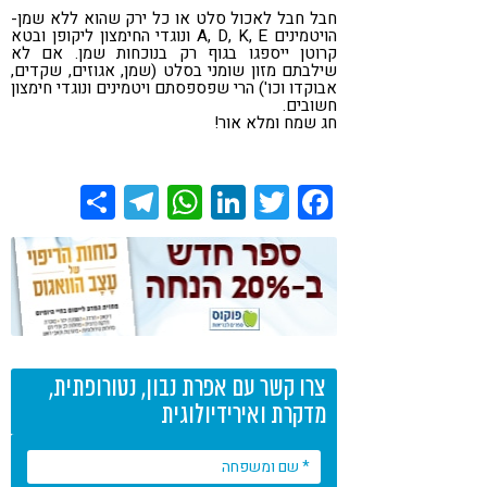
חבל חבל לאכול סלט או כל ירק שהוא ללא שמן-
הויטמינים A, D, K, E ונוגדי החימצון ליקופן ובטא
קרוטן ייספגו בגוף רק בנוכחות שמן. אם לא
שילבתם מזון שומני בסלט (שמן, אגוזים, שקדים,
אבוקדו וכו') הרי שפספסתם ויטמינים ונוגדי חימצון
חשובים.
חג שמח ומלא אור!
Share
Telegram
WhatsApp
LinkedIn
Twitter
Facebook
צרו קשר עם אפרת נבון, נטורופתית,
מדקרת ואירידיולוגית