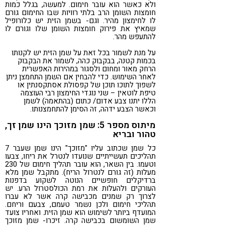
ולא כאשר הוא עובר חימום. למעשה, בגלל כמות
חומצות השומן הרב בלתי רוויות שבו החימום גורם
לו לחימצון מהיר. וגם- בשמן הזית יש כלורופיל
שמאיץ את פירוק חומצות השומן שלו וגורם לו
להתעפש מהר.
על מנת לשמור בכל זאת על שמן הזית יש לקנותו
בכמות קטנה, בבקבוק כהה, לשמור את הבקבוק
הרחק מאור ומחום ולסגור במהירות האפשרית
לאחר השימוש. כדי להבחין אם השמן התחמצן ניתן
לשפוך לתוכו תוכן של קפסולת אסתקסנתין או
טיפת לוטאין – שני נוגדי החימצון רבי העוצמה
הללו יתנו צבע אדום/ כתום (בהתאמה) לשמן
וכאשר הצבע ידהה, זה הסימן להתחמצנותו.
מיתוס מספר 5: שמן מזוכך הינו שמן זך,
טהור ובריא
כל שמן שכתוב עליו "מזוכך" הינו שמן שעבר 7
תהליכים תעשייתיים שנועדו לנטרל את ריחו, צבעו
וטעמו. בין השאר, הוא עובר תהליך חימום של 230
מעלות (זה גורם לנטרול הריח). מתקבל שמן מלא
ברדיקלים חופשיים הנוטה לשקוע בדפנות
העורקים ולהעלות את רמת הכולסטרול הרע. יש
לצרוך רק שמנים מכבישה קרה אשר לא עברו
תהליכי חימום ולכן נשמר טעמם, צבעם וריחם.
המועדף ביותר לשימוש הוא שמן הזית. ואחריו צועד
שמן השומשום בכבישה קרה. זיכרו- שמן מזוכך