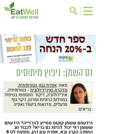
הרשמה לניוזלטר
אודות
בישול בריא
אינדקס עסקים
ריפוי ומניעת מחלות
בריאות האישה
תוספי תזונה
מתכוני בריאות
נס השמן: ניפוץ מיתוסים
אירועים
שינוי תזונתי
מאת:
אפרת נבון, נטורופתית,
גישות בתזונה
דיאטה
מדקרת ואירידיולוגית
- נטורופתיה,
אירידולוגיה, דיקור. התמחות בטיפול
ניקוי רעלים
מזונות על
במחלות כרוניות וסרטן, ניקוי גוף
מרעלים, סדנאות בישול ואפיה
ילדים
תזונה וספורט
בריאים
הפרעות קשב & ריכוז
אכילה רגשית
הידעתם ששמן קוקוס מסייע להרזייה? הידעתם
ששומן רווי יכול להיות גם בריא? לכבוד חג
רגישות לגלוטן
טעים להכיר
החנוכה הקרב ובא, אפרת נבון כהן, מנפצת לנו 8