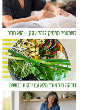
כשמטפל מפסיק לנהל עסק – הוא חוזר
להיות מטפל
בודהה בול אורז מלא עם ירקות כבושים
ומקושקשת טופו