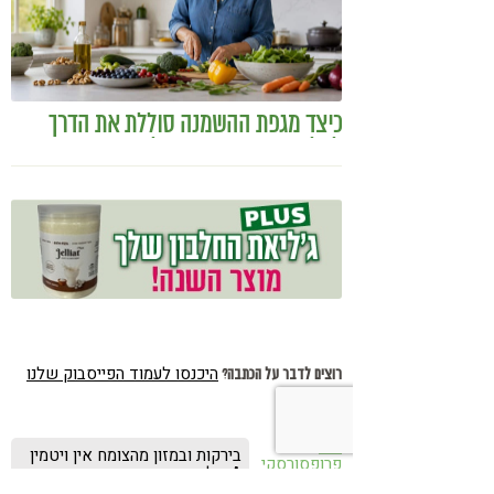
כיצד מגפת ההשמנה סוללת את הדרך
לאלצהיימר, והפתרון של הרפואה
האינטגרטיבית
היכנסו לעמוד הפייסבוק שלנו
רוצים לדבר על הכתבה?
שני
בירקות ובמזון מהצומח אין ויטמין
פרופסורסקי
A אלא רק בטא-קרוטן שהוא
26.11.10
מסיס מים, והופך לויטמין A בכבד