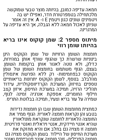
חמאה עדיפה כמובן, בהיותה מוצר טבעי שמוקשה
מלכתחילה בטמפרטורת חדר, ואפילו יש בה
ויטמינים שונים כגון ויטמין E ו- A. אין זה אומר
שניתן לאכול חמאה ללא הגבלה, אך היא עדיפה על
המרגרינה.
מיתוס מספר 2: שמן קוקוס אינו בריא
בהיותו שומן רווי
חומצות השומן הרוויות של שמן הקוקוס הינן
בינוניות שרשרת כך שהגוף שורף אותן במהירות,
כדלק, ולא נוטה לאגור אותן ברקומות השומן.
בעצם, הגוף משתמש בחומצות השומן של שמן
הקוקוס כבפחמימות- רק ללא הפרשת אינסולין
מהלבלב. בנוסף, לשמן הקוקוס יתרונות בריאותיים
נוספים בחיזוק המערכת הקרדיווסקולרית, עידוד
תהליכי הרזיה, תמיכה במערכת החיסון, איזון קצב
חילוף החומרים, אספקת אנרגיה זמינה לגוף,
שמירה על עור בריא וצעיר, תמיכה בבלוטת התריס.
כמחצית מחומצות השומן שבו הן חומצות נדירות
בטבע והן נקראות חומצה לאורית. הגוף ממיר את
החומצה הלאורית לחומצה שנקראת מונולאורין
שהיא אנטי חיידקית, אנטי ויראלית ואנטי פרזיטית.
חומצה זו מצויה גם בחלב אם והיא מחזקת את
מערכת החיסון של היילוד. בשמן הקוקוס מצויה גם
חומצה קפרילית- זוהי חומצה אנטי פטרייתית ואנטי