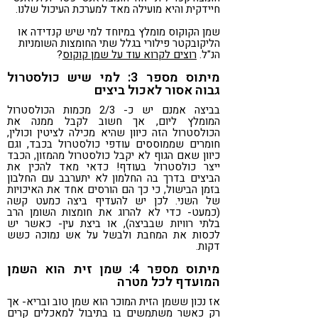
חיידקית והיא מועילה מאד למערכת העיכול שלנו.
שמן הקוקוס מומלץ במיוחד למי שיש קנדידה או
הליקובקטר פילורי בגלל שתי החומצות השומניות
הנ"ל.
רוצים לקרוא עוד על שמן קוקוס
?
מיתוס מספר 3: למי שיש כולסטרול
גבוה אסור לאכול ביצים
בביצה אמנם יש כ- 2/3 מכמות הכולסטרול
המומלץ ליום, אך חשוב לקבל ממנה את
הכולסטרול הזה כיוון שהיא מכילה לציטין וכולין,
חומרים שממוססים עודפי כולסטרול בכבד, וגם
כיוון שאם הגוף לא יקבל כולסטרול מהמזון, הכבד
ייצר כולסטרול בעודף! כדאי מאד להכין את
הביצים בדרך בה החלמון לא יתערבב עם החלבון
בזמן הבישול, כי כך הם הורסים אחד את האיכויות
של השני. לכן יש להעדיף ביצה כמעט קשה
(כמעט- כדי לא להרוג את חומצות השומן הרב
בלתי רוויות שבביצה), או ביצת עין- כאשר יש
לכסות את המחבת ולבשל על אש נמוכה כשש
דקות.
מיתוס מספר 4: שמן זית הוא השמן
המועדף לכל מטרה
אז נכון ששמן הזית המוכר הוא שמן טוב ובריא- אך
רק כאשר משתמשים בו בתיבול למאכלים קרים