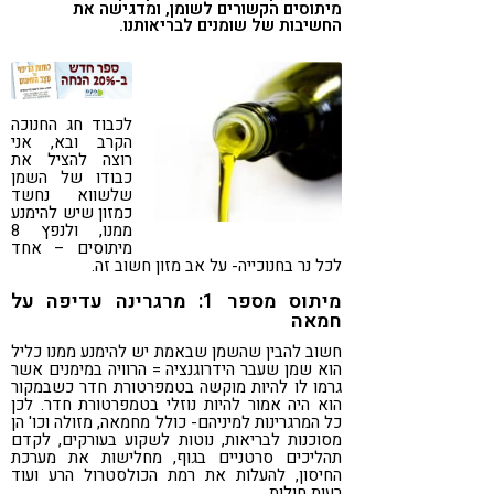
מיתוסים הקשורים לשומן, ומדגישה את
קורונה
טבעונות
החשיבות של שומנים לבריאותנו.
לכבוד חג החנוכה
הקרב ובא, אני
רוצה להציל את
כבודו של השמן
שלשווא נחשד
כמזון שיש להימנע
ממנו, ולנפץ 8
מיתוסים – אחד
לכל נר בחנוכייה- על אב מזון חשוב זה.
מיתוס מספר 1: מרגרינה עדיפה על
חמאה
חשוב להבין שהשמן שבאמת יש להימנע ממנו כליל
הוא שמן שעבר הידרוגנציה = הרוויה במימנים אשר
גרמו לו להיות מוקשה בטמפרטורת חדר כשבמקור
הוא היה אמור להיות נוזלי בטמפרטורת חדר. לכן
כל המרגרינות למיניהם- כולל מחמאה, מזולה וכו' הן
מסוכנות לבריאות, נוטות לשקוע בעורקים, לקדם
תהליכים סרטניים בגוף, מחלישות את מערכת
החיסון, להעלות את רמת הכולסטרול הרע ועוד
רעות חולות.