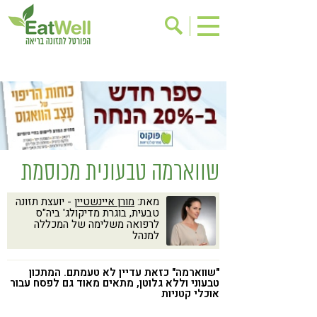
הרשמה לניוזלטר
אודות
בישול בריא
אינדקס עסקים
ריפוי ומניעת מחלות
בריאות האישה
תוספי תזונה
מתכוני בריאות
שווארמה טבעונית מכוסמת
אירועים
שינוי תזונתי
מאת:
מורן איינשטיין
- יועצת תזונה
גישות בתזונה
דיאטה
טבעית, בוגרת מדיקולג' ביה"ס
לרפואה משלימה של המכללה
ניקוי רעלים
מזונות על
למנהל
ילדים
תזונה וספורט
"שווארמה" כזאת עדיין לא טעמתם. המתכון
הפרעות קשב & ריכוז
אכילה רגשית
טבעוני וללא גלוטן, מתאים מאוד גם לפסח עבור
אוכלי קטניות
רגישות לגלוטן
טעים להכיר