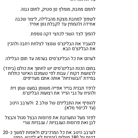
לחמם מחבת, מומלץ נון סטיק, לחום גבוה.
לשפוך למחבת מצקת מהבלילה, ליצור שכבה
אחידה ולהמתין עד לקבלת גוון אחיד.
להפוך לצד השני לכחצי דקה נוספת.
להעביר את הבלינצ'ס שנוצר לצלחת רחבה ולהכין
את הבלינצ'ס הבא.
לערום את כל הבלינצ'סים בערמה עד תום הבלילה.
בתום הכנת הבלינצ'סים יש לחתוך את כולם (ביחד)
לרצועות דקות / עבות לפי טעמכם האישי כתלות
במידת "הבשרניות" אותה אתם מעדיפים.
לרפד תבנית בנייר אפייה משומן במעט שמן זית
ולהניח על גבי הנייר את רצועות הבלינצ'ס.
להוסיף את התבלינים של שלב 2 ולערבב היטב
(עד לכיסוי מלא).
לפזר מעל התערובת את פרוסות הבצל סגול והבצל
לבן ואת פרוסות העגבניות / עגבניות שרי.
לערבב היטב את כל המרכיבים ולאפות למשך כ-20
דקות על 180 מעלות (זהירות לא לייבש, המנה