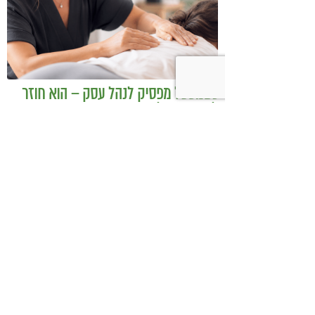
כשמטפל מפסיק לנהל עסק – הוא חוזר
להיות מטפל
בודהה בול אורז מלא עם ירקות כבושים
ומקושקשת טופו