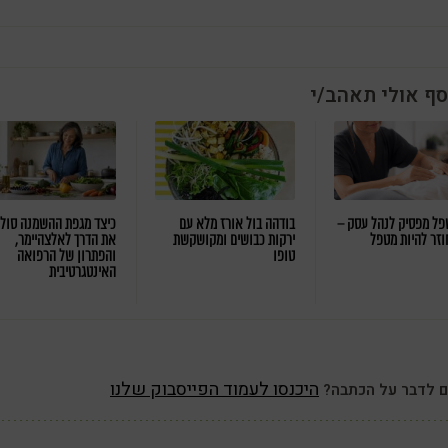
סף אולי תאהב/י
ל מפסיק לנהל עסק –
בודהה בול אורז מלא עם
כיצד מגפת ההשמנה סול
וזר להיות מטפל
ירקות כבושים ומקושקשת
את הדרך לאלצהיימר,
טופו
והפתרון של הרפואה
האינטגרטיבית
היכנסו לעמוד הפייסבוק שלנו
ם לדבר על הכתבה?