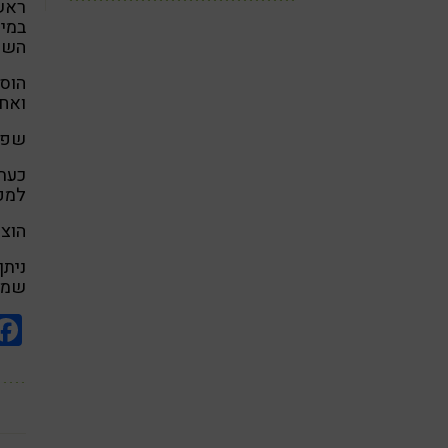
ראשי
השוק
הוס
ואחי
שפכו
כעת 
למקפיא
הוצי
ניתן
שמג