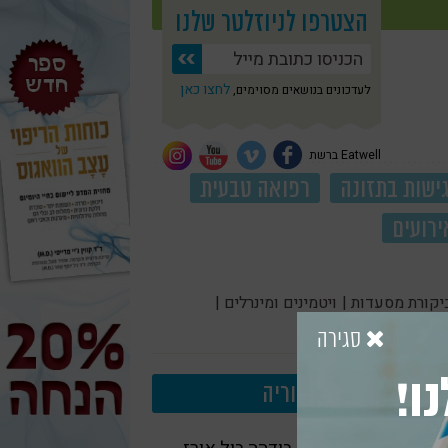
הצטרפו לניוזלטר שלנו
לחצו כאן
לעדכונים בנושאים מסוימים,
Eatwell ברשת
ישות בתזונה
רפואה טבעית
ירועים
יקורת מסעדות |
ויטמינים ומינרלים |
סגירה
ו!
עוד בקטגוריה