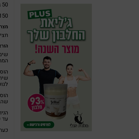
50 גרם חמאת שקדים (כרבע כוס)
150 גרם שוקולד מריר איכ
מצרכ
חצי 
הורא
שימו
המת
הוסי
שיתק
לגוש
הוסי
שהפ
הניח
עד 
כעת 