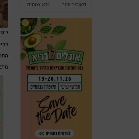
פארמה תמר
ברא צמחים
ריבוע
כדי 
התמר
מתא