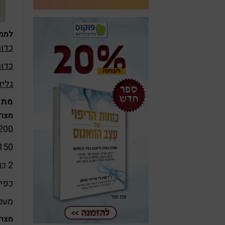
לממת
כדור
כדור
גליד
מתכו
מצרכ
200 גרם תמרים מסוג מג'הול מגולענים (כ-10-14 י
150 גרם חמאת שקדים (כ-3/4 
2 כוסות פקאן טבעי (200 גרם)
כפית
מעט
מצרכ