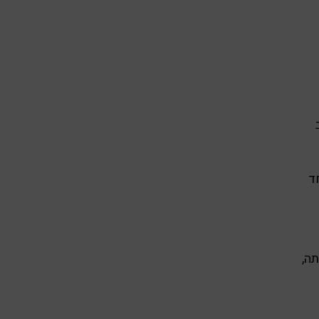
ד
תה,