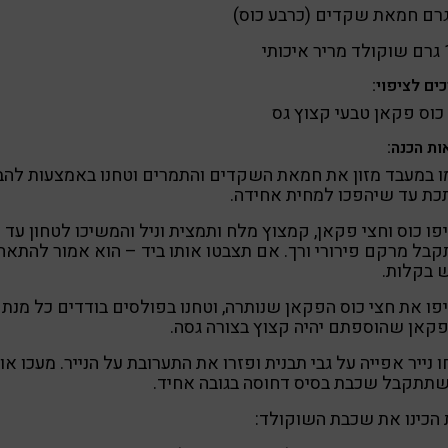
ותי
ים לציפוי:
כוס פקאן טבעי קצוץ גס
ות הכנה:
 במעבד מזון את חמאת השקדים והתמרים וטחנו באמצעות להב
כת עד שיהפכו למחית אחידה.
פו כוס וחצי פקאן, קמצוץ מלח ותמצית וניל והמשיכו לטחון עד
בל מרקם פירורי ורך. אם תצבטו אותו ביד – הוא אמור להתאח
 בקלות.
פו את חצי כוס הפקאן שנותרה, וטחנו בפולסים בודדים כל מנת
קאן שהוספתם יהיה קצוץ בצורה גסה.
ו נייר אפייה על גבי תבנית ופזרו את התערובת על הנייר. מעכו או
שתתקבל שכבת בסיס דחוסה בגובה אחיד.
הכינו את שכבת השוקולד: