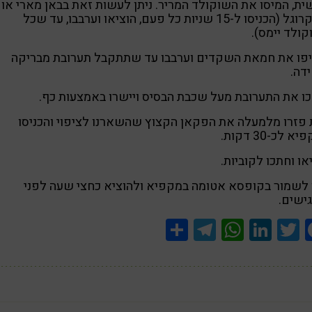
ת, המיסו את השוקולד המריר. ניתן לעשות זאת בבאן מארי או
במיקרוגל (הכניסו ל-15 שניות כל פעם, הוציאו וערבבו, עד שכל
ולד יימס).
יפו את חמאת השקדים וערבבו עד שתתקבל תערובת מבריקה
דה.
 את התערובת מעל שכבת הבסיס ויישרו באמצעות כף.
פזרו מלמעלה את הפקאן הקצוץ שהשארנו לציפוי והכניסו
 לכ-30 דקות.
או וחתכו לקוביות.
 לשמור בקופסא אטומה במקפיא ולהוציא כחצי שעה לפני
ישים.
Share
Telegram
WhatsApp
LinkedIn
Twitter
Facebook