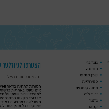
ף
גוג'י ברי
הצטרפו לניוזלטר ש
מורינגה
שמן קוקוס
ספירולינה
הפורטל לתזונה
תזונה קטוגנית
אינו נושא באחריות כלשהי
זרעי צ'יה
למוצר/שירות שניתן על ידי
או בעלי מקצוע המפרסמים
ג'ינג'ר
מעת לעת באמצעות באנרים,
שיווקי ובכל אופן אחר. למ
קקאו