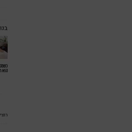
בנו
כשמטפ
הוא ח
רוצי