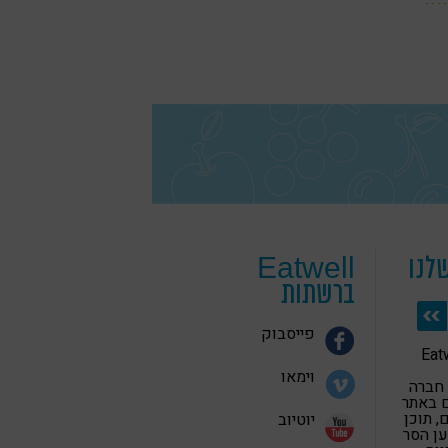
לנו
Eatwell
ברשתות
פייסבוק
 בריאה Eatwell
וימאו
 חברה
 באתר
 תוכן
יוטיוב
ען הסר