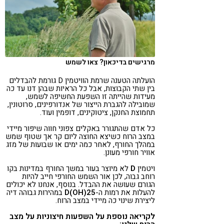
מרגישים בדיכאון? צאו לשמש
הועלתה הטענה שרמת הוויטמין D גורמת להבדלים
בין שתי הקבוצות, אבל כל הראיות שבהן דנו עד כה
מעידות שהייתה זו השפעת החשיפה לשמש,
שמובילה להגברת הייצור של אנדורפינים, סרוטונין,
תחמוצת החנקן, ציטוקינים, דופמין ועוד.
כל אדם שהתגורר באקלים צפוני חווה שיפור מיידי
במצב הרוח כשיצא החוצה ליום קר אך שטוף שמש
במהלך החורף, לאחר כמה ימים או שבועות של מזג
אוויר חורפי מעונן.
ויטמין
D
לא מיוצר בעור במשך החורף במדינות בקו
רוחב גבוה, לכן אור השמש החורפי חייב להיות
הגורם שעושה את ההבדל. בנוסף, אנחנו לא יכולים
להעלות את רמות ה-
25(OH)D
במהירות גבוהה דיה
ליצירת שינוי כה מיידי במצב הרוח.
לקריאה נוספת על השפעות חיצוניות על מצב