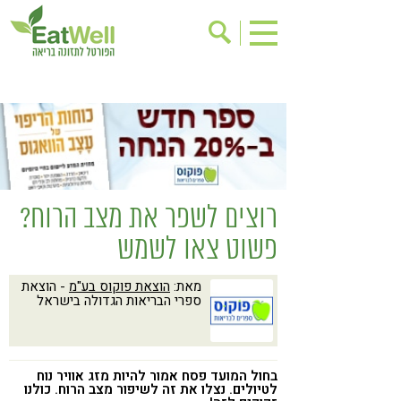
הרשמה לניוזלטר
אודות
בישול בריא
אינדקס עסקים
ריפוי ומניעת מחלות
בריאות האישה
תוספי תזונה
מתכוני בריאות
רוצים לשפר את מצב הרוח?
אירועים
שינוי תזונתי
פשוט צאו לשמש
גישות בתזונה
דיאטה
מאת:
הוצאת פוקוס בע"מ
- הוצאת
ניקוי רעלים
מזונות על
ספרי הבריאות הגדולה בישראל
ילדים
תזונה וספורט
הפרעות קשב & ריכוז
אכילה רגשית
בחול המועד פסח אמור להיות מזג אוויר נוח
רגישות לגלוטן
טעים להכיר
לטיולים. נצלו את זה לשיפור מצב הרוח. כולנו