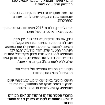
מחברי הספר "חבקו את השמש!" יוצאים כנגד
המוניטין הרע שיצא לשיזוף
עם זאת, מחקרים עדכניים חולקים על הטענה
שהשמש עומדת בקריטריונים לחומר שגורם
להתמכרות.
אף על פי כן, דו"ח מ-2015 שפורסם בהרחבה תומך
בטענה שאור אולטרה-סגול ממכר.
ובכן, אם
הם צודקים, זה דבר טוב
. אין ספק
שהדו"ח הזה נועד להפנות את דעת הקהל נגד
חשיפה לשמש ושיזוף, כמו שניתן לראות במשפט
הפתיחה המטעה שלו: "חרף מודעות רחבה לכך
שחשיפה ל-UV היא גורם סיכון עיקרי לכל הסוגים
הנפוצים של גידולי עור ממאירים, שיעור סרטן העור
עולה ללא לאות ב-3% בקירוב מדי שנה".
הקטע "כל הסוגים הנפוצים של גידולי עור
ממאירים" שגוי כמובן מיסודו.
הנושא מוסבר באופן שאינו משתמע לשתי פנים
בפרק 1 בספר "חבקו את השמש!", שם הראינו
שחשיפה
קבועה
לשמש מגִנה נגד מלנומה.
מחברי הספר מודים ומתוודים: "אנו מכורים
לשמש ונחשפים לקרניה באופן קבוע משתי
סיבות: