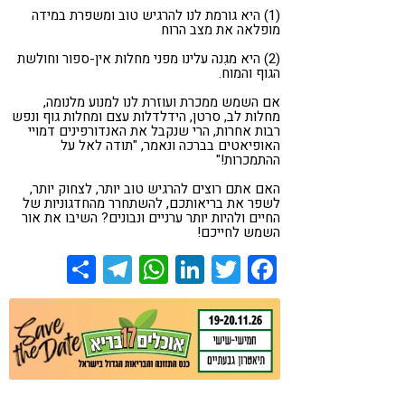
(1) היא גורמת לנו להרגיש טוב ומשפרת במידה
מופלאה את מצב הרוח
(2) היא מגִנה עלינו מפני מחלות אין-ספור וחולשת
הגוף והמוח.
אם השמש ממכרת ועוזרת לנו למנוע מלנומה,
מחלות לב, סרטן, הידלדלות עצם ומחלות גוף ונפש
רבות אחרות, הרי שנקבל את האנדורפינים דמויי
האופיאטים בברכה ונאמר, "תודה לאל על
ההתמכרות!"
האם אתם רוצים להרגיש טוב יותר, לצחוק יותר,
לשפר את בריאותכם, להשתחרר מהחדגוניות של
החיים ולהיות יותר ערניים ונבונים? השיבו את אור
השמש לחייכם!
Share
Telegram
WhatsApp
LinkedIn
Twitter
Facebook