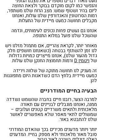
מעט מאוד דברים משפרים את מצבנו הגופני
והנפשי כמו לקום מוקדם בבוקר ולצאת החוצה
ליום בהיר ושטוף שמש: מצב הרוח שלנו משתפר,
רמות הסרוטונין והאנדורפין שלנו עולות, ואנחנו
מקבלים תחושה כמעט מיידית של התעלות.
אנחנו גם נעשים פחות נכונים לעימותים, ונדמה
שהשכל שלנו פועל במלוא התנופה.
מאוחר יותר, לקראת צהריים, אם מתמזל מזלנו ויש
לנו זמן להשתזף בבטחה (כשאנחנו חושפים חלק
גדול מהעור שלנו), אנחנו מייצרים כמויות גדולות
של
ויטמין D
ורמות תחמוצת החנקן שלנו עולות.
זה מעניק לנו תחושה מתוקה של שלווה וירידה
כמעט מיידית בלחץ הדם כשדאגות היום מתפוגגות
להן.
הבעיה בחיים המודרניים
למרבה הצער, רובנו חיים בחברה שהשמש נשדדה
ממנה, ואנחנו מוגבלים לבניינים עם תאורה
מלאכותית ולתאים משרדיים קטנים ועלובים –
שמשולים לתאי מאסר שלא מאפשרים לאושר
שלנו להתבטא באור.
יותר ויותר מדענים מכירים בכך שהאדם המודרני
סובל מאור מלאכותי ולא מספק בחייו. המדענים
האלה דוגלים בשיבה לאור טבעי.