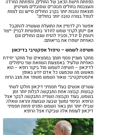
הפחתת חישת הכאב של החולים, והפחתת החרדה
והעצבנות בחולים מבוגרים שסובלים משיטיון.
תוצאות טובות יותר בקרב החולים סייעו גם לצוות
לטפל בצורה טובה יותר בחולים".
אפשר רק לדמיין את התועלת שעשויה להתקבל
אם יינתן לקרני שמש לחדור בחופשיות לבניין: ייצור
ויטמין D יגדל, וסביר להניח שגם החולים וגם
האחיות ישפרו את בריאותם.
חשיפה לשמש – טיפול אפקטיבי בדיכאון
מחקר מעניין נוסף תומך בממצאים של מחקר יחידת
האחיות שלעיל: באמצעות השוואת שני טיפולים
לדיכאון – חשיפה לשמש מול ביקור רופא – הוא
מאשש מה שכמעט כל אדם יודע באופן
אינסטינקטיבי: שאור השמש משפר את מצב הרוח.
עשרים אנשים בעלי תסמיני דיכאון חולקו לשתי
קבוצות. קבוצה אחת התבקשה לבלות יותר זמן
בשמש, בעוד הקבוצה השנייה התבקשה לבקר אצל
הרופא.
הניסוי נמשך שבעה שבועות והראה שאלה
שבילו יותר זמן באור השמש הפגינו פחות תסמיני
דיכאון לעומת אלה שביקרו אצל הרופא
.