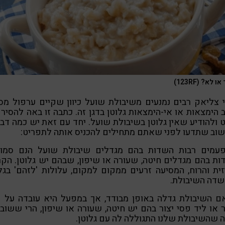
 לא? (123RF)
 צליאק רבים נמנעים משיבולת שועל כיוון שקיים ערפול מס
 הימצאות או אי-הימצאות גלוטן בדגן זה. כתבה זו באה להסיר
 ולהודיע שאין גלוטן בשיבולת שועל. יחד עם זאת יש כמה דב
וב שתדעו לפני שאתם מתחילים להכניס אותה לתפריט:
 פעמים רבות השדות בהם מגדלים שיבולת שועל הנם סמוכ
ת בהם מגדלים חיטה, שעורה או שיפון, שבהם יש גלוטן. הק
ית והרוח, המסיעה זרעים ממקום למקום, עלולות 'לזהם' בגל
שדה השיבולת.
 אם השיבולת גדלה באופן מבודד, אך במפעל היא עובדה על 
ר או ליד פסי יצור בהם יש חיטה, שעורה או שיפון, הרי ששוב
 שהשיבולת שלנו התגוללה לה עם גלוטן.