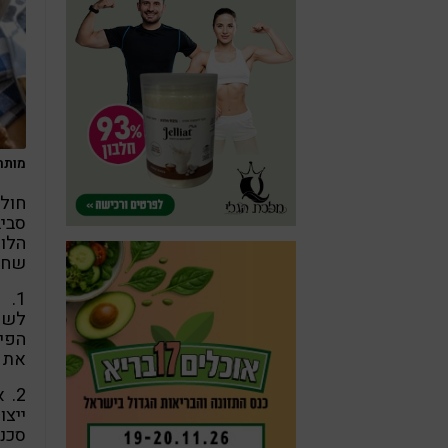
מותר או
חולי
סביב
הלוט
שחש
1.
לשדו
הפיז
את 
2.
ייצו
סכנה