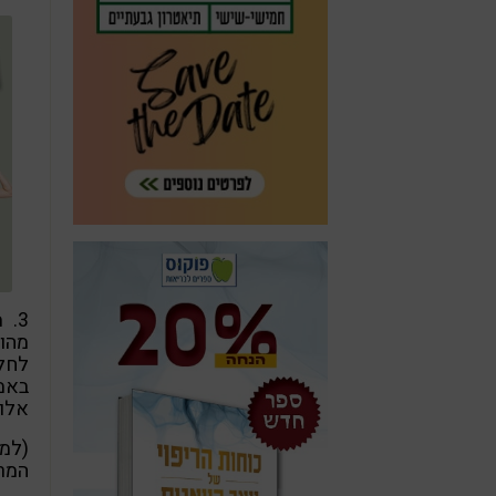
3.
אלו א
(למי
המרכ