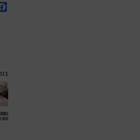
בנו
כשמטפ
הוא ח