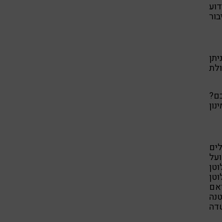
דוע
בור
יתן
לת
כם?
ון
ים
על
וטן
טן
אם
טנה
דה