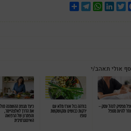
Share
Telegram
WhatsApp
LinkedIn
Twitter
Facebook
סף אולי תאהב/י
ל מפסיק לנהל עסק –
בודהה בול אורז מלא עם
כיצד מגפת ההשמנה סול
וזר להיות מטפל
ירקות כבושים ומקושקשת
את הדרך לאלצהיימר,
טופו
והפתרון של הרפואה
האינטגרטיבית