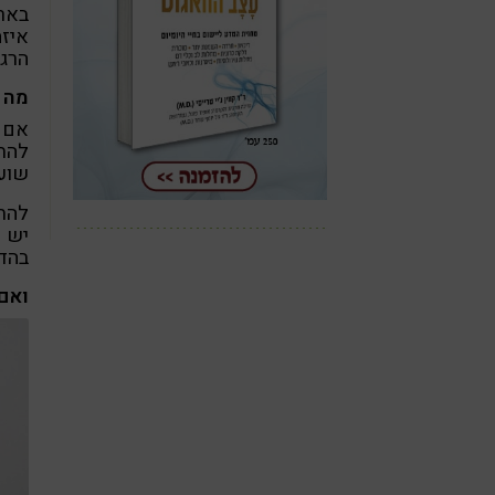
בארץ
איזה
הרגי
מה 
אם א
להת
שועל
להתח
יש 
בהדר
ואם