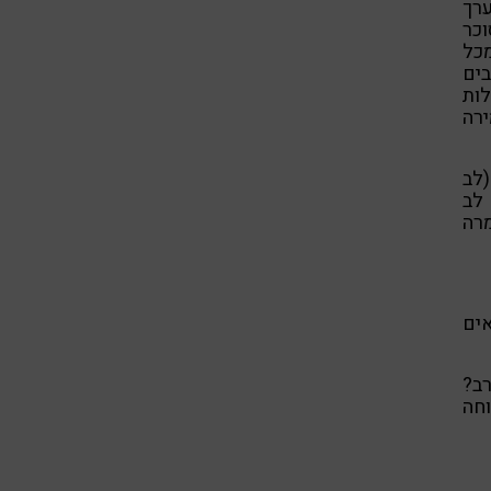
ן הערך
כר
מכל
ים
ות
ירה
(לב
לב
ומיצי מרה
ים
ב?
וחה