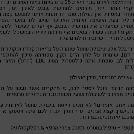
גרם, וההמלצה לאדם בוגר היא כ 25 גרם ביום) כמות הסיבים וכ
יקמי הנמוך יחד, תורמים לתחושת שובע לאורך זמן, הסו
רר באטיות ואין נפילות סוכר הדוחפות אותנו לנשנש קצת 
 ליד בעת הישיבה היומית הארוכה שיש לנו במשרד.הסיב
ונתיים שמעלים את תחושת השובע, אף יעלים לעיכול ולפעיל
תקינה! תזונה עשירה בסיבים אף תורמת לירידה במשקל ולשמ
שקל תקין – שרובינו חולמים עליו.
די בכל אלו, שיבולת שועל שומרת על בריאות קרדיו וסקולרית 
י דם), שומרת על לחץ הדם תקין, מפחיתה סיכון להתקפי 
ומחלות לב, סופחת אתה כולסטרול מסוג LDL ('הרע') 
רים.
עשירה במגנזיום, סידן ואשלגן.
ונה חביבה אוכל לספר לכם, כי מחקרים אשר נעשו על תא
יים מצאו כי לשיבולת שועל תכונות נוגדות גידולים סרטניים.
מה אתם אומרים? לא תכינו דייסת שיבולת שועל לארוחת ער
קינמון, קצת אגוזים ופרי חתוך יסגרו לכם פינה ויספקו אר
ה, בריאה ומזינה במיוחד.
כספי – טיפול בסטרס: תזונה, צמחי מרפא & רפלקסולוגיה