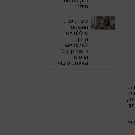
ומקושקשת
טופו
כיצד מגפת
ההשמנה
סוללת את
הדרך
לאלצהיימר,
והפתרון של
הרפואה
האינטגרטיבית
הם
ר רגישים
 ובמקרה שלהם,
בולת שועל (ושימו לב, מדובר ב 15% מתוך
הוא