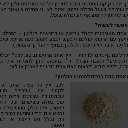
 אין חקיקה מסודרת בנוגע לסימון על גבי האריזות ולכן לא י
 שיבולת שועל מכילה גלוטן ואיזה לא. זו הסיבה שנאמר לצי
ש לגלוטן להימנע אף משיבולת שועל.
אפשר לעשות?
תם מאובחנים כחולי צליאק או כרגישים לגלוטן – בהחלט נ
ייעץ עם הרופא שלכם ולבקש לבצע מעקב בעת צריכת שיבו
 (כזו אשר לא נחשפה לגלוטן מבחוץ – ועל כך בהמשך).
יל עם כף ביום ולראות – איך אתם מרגישים, טוב לכם? רע ל
תסמינים? כואבת הבטן? וכו'. בהתאם ניתן להעלות את המינ
גה, בליווי רופא, ולראות האם אתם רגישים לאבנין או לאו.
 אתם סתם רוצים להימנע מגלוטן?
לכם אין כל בעיה; אתם יכול
לקנות את שיבולת השו
שבתפזורת, עבורכם, כמות הגל
שם בטלה בשישים; שכן הגלו
כאמור, אינו חלק מהשיבולת ו
נמצא שם, הרי שהגיעה כמות ק
רק בגלל פס הייצור או הש
הסמוך.