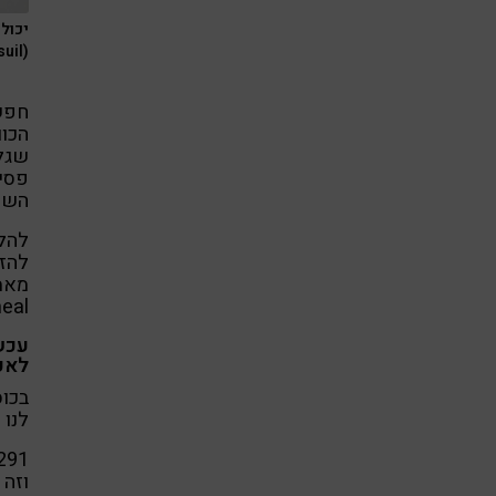
יכולה
(pixabay_dessuil)
חפשו
הכוו
שגל
פסי 
השני
להלן
eal
עכש
לאכ
לנו 