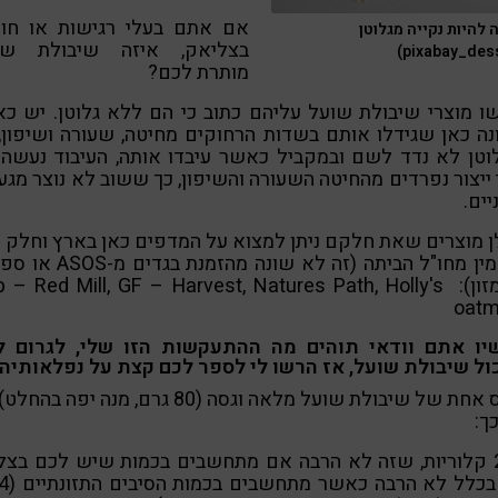
אם אתם בעלי רגישות או חול
 להיות נקייה מגלוטן
בצליאק, איזה שיבולת שו
מותרת לכם?
 מוצרי שיבולת שועל עליהם כתוב כי הם ללא גלוטן. יש כא
נה כאן שגידלו אותם בשדות הרחוקים מחיטה, שעורה ושיפון,
וטן לא נדד לשם ובמקביל כאשר עיבדו אותה, העיבוד נעשה 
ייצור נפרדים מהחיטה השעורה והשיפון, כך ששוב לא נוצר מגע 
ים.
 מוצרים שאת חלקם ניתן למצוא על המדפים כאן בארץ וחלק נ
להזמין מחו"ל הביתה (זה לא שונה מהזמנת בג
מאמזון):  – Red Mill, GF – Harvest, Natures Path, Holly's
oatm
יו אתם וודאי תוהים מה ההתעקשות הזו שלי, לגרום ל
ול שיבולת שועל, אז הרשו לי לספר לכם קצת על נפלאותיה!
בכוס אחת של שיבולת שועל מלאה וגסה (80 גרם, מנה יפה ב
כך:
291 קלוריות, שזה לא הרבה אם מתחשבים בכמות שיש לכם בצ
וזה בכלל לא הר