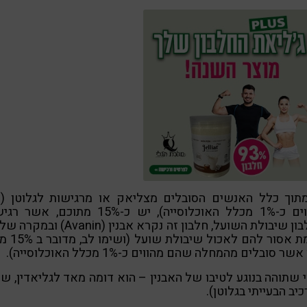
 מתוך כלל האנשים הסובלים מצליאק או מרגישות לגלוטן (ו
מהווים כ-1% מכלל האוכלוסייה), יש כ-15% מתוכם, אש
לחלבון שיבולת השועל, חלבון זה נקרא אבנין (Avanin)
באמת אסור להם לאכול שי
שר סובלים מהמחלה שהם מהווים כ-1% מכלל האוכלוסייה).
 שתוהה בנוגע לטיבו של האבנין – הוא דומה מאד לגליאדין, ש
יב הבעייתי בגלוטן).