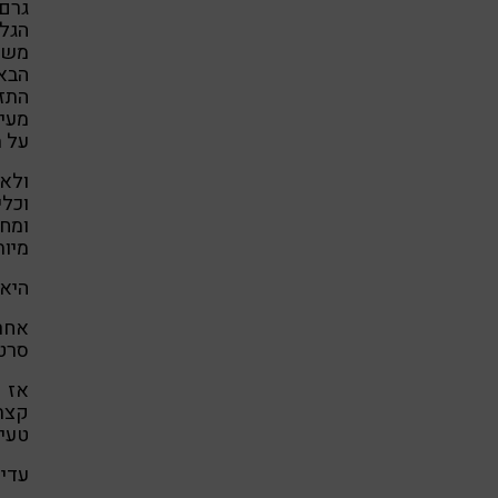
הגל
משתח
הבא
התז
מעי 
על מ
ולא 
וכל
מיות
היא 
אחר
סרטנ
אז 
קצת 
טעימ
עדי 