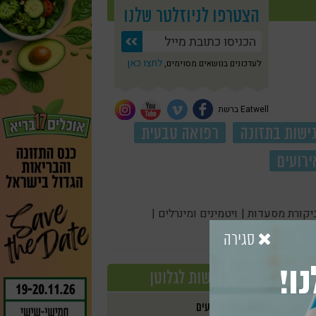
הצטרפו לניוזלטר שלנו
לחצו כאן
לעדכונים בנושאים מסוימים,
Eatwell ברשת
ישות בתזונה
רפואה טבעית
ירועים
יקורת מסעדות |
ויטמינים ומינרלים |
סגירה
ו!
רגישות לגלוטן
אירועים