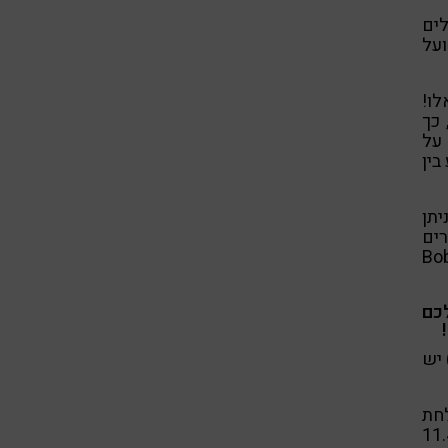
ים
על
לו!
 כך
על
בין
יתן
דים מ-ASOS או ספרים
Bob
כם
החלט) יש
לחת
בה כאשר מתחשבים בכמות הסיבים התזונתיים (11.4