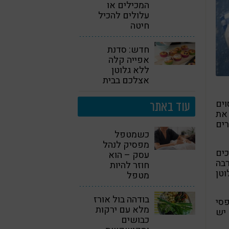
המכילים או
עלולים להכיל
חיטה
חדש: סדנת
אפייה קלה
ללא גלוטן
אצלכם בבית
וים
עוד באתר
 את
רים
כשמטפל
מפסיק לנהל
ים
עסק – הוא
רבה
חוזר להיות
וטן
מטפל
בודהה בול אורז
פסי
מלא עם ירקות
 יש
כבושים