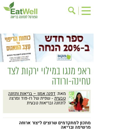
הרשמה לניוזלטר
אודות
בישול בריא
אינדקס עסקים
ריפוי ומניעת מחלות
בריאות האישה
תוספי תזונה
מתכוני בריאות
ראפ מנגו במילוי ירקות לצד
אירועים
שינוי תזונתי
טחינה-ורודה
גישות בתזונה
דיאטה
מאת:
דפנה אמון – בריאות ותזונה
ניקוי רעלים
מזונות על
טבעית
- שפית של רו-פוד ומרצה
לתזונה ובריאות טבעית
ילדים
תזונה וספורט
הפרעות קשב & ריכוז
אכילה רגשית
מתכון למתקדמים שרוצים ליצור ארוחה
רגישות לגלוטן
טעים להכיר
מרשימה ובריאה