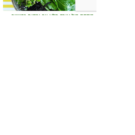
בודהה בול אורז מלא עם ירקות כבושים
ומקושקשת טופו
כיצד מגפת ההשמנה סוללת את הדרך
לאלצהיימר, והפתרון של הרפואה
האינטגרטיבית