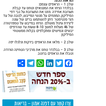
הוראות הכנה
שלב 1 – הראפים עצמם:
בבלנדר הניחו את המנגואים וטחנו עד קבלת
תערובת אחידה. מזגו את התערובת על גבי דפי
הסיליקון, המונחים על מגשי המייבש, לגובה של עד
חצי סנטימטר. ניתן להשתמש ברינג של עוגה
ליצירת עיגול מושלם. הניחו במייבש על טמפרטורה
של 46 מעלות למשך 8-10 שעות עד שהדפים
יבשים וגמישים ומתקלפים בקלות ממשטחי
הסיליקון.
שלב 2 – מלאו את הראפים בירקות וגלגלו יפה
שלב 3 – בבלנדר טחנו את מרכיבי הטחינה הורודה.
וטבלו את הראפים ברוטב.
Share
Telegram
WhatsApp
LinkedIn
Twitter
Facebook
צרו קשר עם דפנה אמון – בריאות