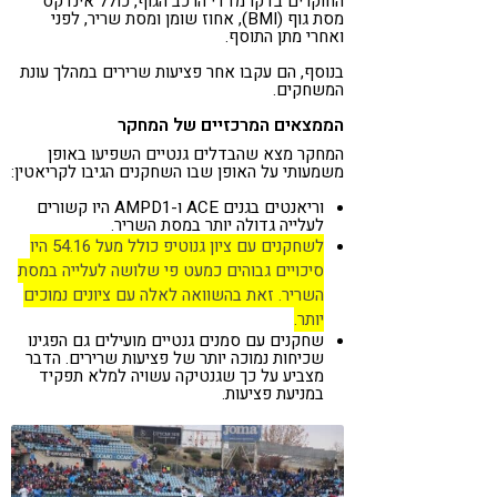
החוקרים בדקו מדדי הרכב הגוף, כולל אינדקס
מסת גוף (BMI), אחוז שומן ומסת שריר, לפני
ואחרי מתן התוסף.
בנוסף, הם עקבו אחר פציעות שרירים במהלך עונת
המשחקים.
הממצאים המרכזיים של המחקר
המחקר מצא שהבדלים גנטיים השפיעו באופן
משמעותי על האופן שבו השחקנים הגיבו לקריאטין:
וריאנטים בגנים ACE ו-AMPD1 היו קשורים
לעלייה גדולה יותר במסת השריר.
לשחקנים עם ציון גנוטיפ כולל מעל 54.16 היו
סיכויים גבוהים כמעט פי שלושה לעלייה במסת
השריר. זאת בהשוואה לאלה עם ציונים נמוכים
יותר.
שחקנים עם סמנים גנטיים מועילים גם הפגינו
שכיחות נמוכה יותר של פציעות שרירים. הדבר
מצביע על כך שגנטיקה עשויה למלא תפקיד
במניעת פציעות.