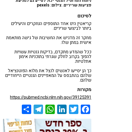
ניתוח הפרופיל הגנטי יכול לסייע גם למניעת
פציעות שרירים. צילום: pexels
לסיכום
קריאטין הינו אחד התוספים הנחקרים והיעילים
ביותר לביצועי שרירים.
מחקר זה מדגיש את החשיבות של גישה מותאמת
אישית במתן שלו.
ככל שהמדע מתקדם, בדיקות גנטיות עשויות
להפוך בקרוב לחלק שגרתי בתוכניות אימון
אתלטיות.
כך הן יסייעו לאנשים לנצל את מלוא הפוטנציאל
שלהם בהתבסס על המאפיינים הגנטיים הייחודיים
שלהם.
מקורות
https://pubmed.ncbi.nlm.nih.gov/39125391
Share
Telegram
WhatsApp
LinkedIn
Twitter
Facebook