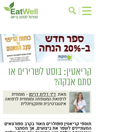
הרשמה לניוזלטר
אודות
בישול בריא
אינדקס עסקים
ריפוי ומניעת מחלות
בריאות האישה
תוספי תזונה
מתכוני בריאות
קריאטין: בוסט לשרירים או
אירועים
שינוי תזונתי
סתם אבקה?
גישות בתזונה
דיאטה
מאת:
ד״ר דלית דרימן
- מומחית
ניקוי רעלים
מזונות על
לרפואת המשפחה ומומחית לרפואה
אינטגרטיבית ופונקציונלית
ילדים
תזונה וספורט
הפרעות קשב & ריכוז
אכילה רגשית
תוספי קריאטין פופולרים מאוד בקרב ספורטאים
רגישות לגלוטן
טעים להכיר
המעוניינים לשפר את ביצועים, אך מסתבר