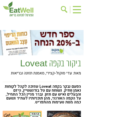
הרשמה לניוזלטר
אודות
בישול בריא
אינדקס עסקים
ריפוי ומניעת מחלות
בריאות האישה
תוספי תזונה
מתכוני בריאות
ביקור בקפה Loveat
אירועים
שינוי תזונתי
מאת: עדי סוקול-קצירי, מאמנת תזונה ובריאות
גישות בתזונה
דיאטה
ניקוי רעלים
מזונות על
הפעם נבקר בקפה Loveat שזוכה לקהל לקוחות
נאמן וותיק. נשוחח עם טל בודנשטיין, היזם
ילדים
תזונה וספורט
והבעלים ואיש עם חזון. נברר מניין הכל התחיל,
על הקפה האורגני, מהן תוכניותיו לעתיד ונטעם
כמה מנות טעימות מהתפריט.
הפרעות קשב & ריכוז
אכילה רגשית
רגישות לגלוטן
טעים להכיר