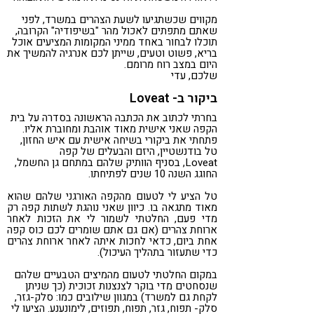
מקווים שכשתגיעו לשעת הצהרים במשרד, לפני
שאתם מתפתים לאכול מהר "בשיפודיה" הקרובה,
תוכלו לבחור באחד ממיני המקומות המציעים אוכל
בריא, פשוט וטעים, שייתן לכם אנרגיה להמשיך את
היום במצב רוח מרומם.
שלכם, עדי
ביקור ב- Loveat
בחרתי לכתוב את הכתבה הראשונה בסדרה על בית
הקפה שאני אישית מאוד אוהבת ומחוברת אליו.
פתחתי את ביקורי בשיחה אישית עם איש החזון,
טל בודנשטיין, היזם והבעלים של קפה
Loveat, בסניף הוותיק שלהם במתחם גן החשמל,
החוגג השנה 10 שנים לפתיחתו.
טל הציע לי לטעום מהקפה האורגני שלהם שהוא
מאוד מתגאה בו. כיוון שאני נוהגת לשתות קפה רק
מדי פעם, החלטתי לשמור לי את הזכות לאחר
ארוחת צהרים (אם גם אתם שומרים לכם כוס קפה
אחת ביום, כדאי לחכות איתה לאחר ארוחת צהרים
כדי שתעזור בתהליך העיכול).
במקום החלטתי לטעום מהמיצים הטבעיים שלהם
שנסחטים מדי בוקר לצנצנות זכוכית (כך שניתן
לקחת גם למשרד) במגוון שילובים כמו: סלק-גזר,
סלק- תפוח, גזר, תפוח, תפוזים, לימונענע. הציעו לי