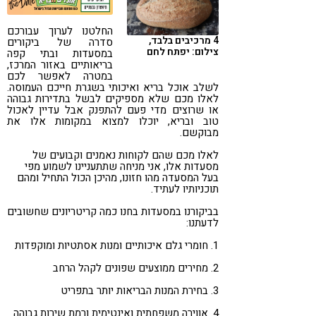
קורונה
טבעונות
החלטנו לערוך עבורכם
4 מרכיבים בלבד,
סדרה של ביקורים
צילום: יפתח לחם
במסעדות ובתי קפה
בריאותיים באזור המרכז,
במטרה לאפשר לכם
לשלב אוכל בריא ואיכותי בשגרת חייכם העמוסה.
לאלו מכם שלא מספיקים לבשל בתדירות גבוהה
או שרוצים מדי פעם להתפנק אבל עדיין לאכול
טוב ובריא, יוכלו למצוא במקומות אלו את
מבוקשם.
לאלו מכם שהם לקוחות נאמנים וקבועים של
מסעדות אלו, אני מניחה שתתעניינו לשמוע מפי
בעל המסעדה מהו חזונו, מהיכן הכול התחיל ומהם
תוכניותיו לעתיד.
בביקורנו במסעדות בחנו כמה קריטריונים שחשובים
לדעתנו:
1. חומרי גלם איכותיים ומנות אסתטיות ומוקפדות
2. מחירים ממוצעים שפונים לקהל הרחב
3. בחירת המנות הבריאות יותר בתפריט
4. אווירה משפחתית ואינטימית ורמת שירות גבוהה