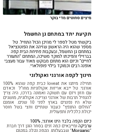
מיצים סחוטים מדי בוקר
תקיעת יתד במתחם גן החשמל
ביקשתי מטל לספר לי מהיכן הכול התחיל. טל
מספר שהוא היה הראשון שזיהה את הפוטנציאל
במתחם גן החשמל, ובעקבות פתיחת הבית קפה
בברזילי והפיכתו למוקד משיכה, המתחם "התעורר
לחיים" וכיום הוא מתחם מבוקש מאוד עבור מעצבי
אופנה רבים וכמוקד בילוי פופולארי.
חינוך לקפה אורגני ואקולוגי
תחילה מיתגו את loveat כבית קפה שהוא 100%
אורגני. טל ייבא אריזות אקולוגיות מחו"ל וכאדם
עם חזון ויזם עם תשוקה ואמונה בדרכו, היה צריך
להנחיל תרבות של אורגני וצריכה אקולוגית, מושגים
שלא היו נפוצים בארץ לפני 10 שנים. אומנם
"החלום התנפץ" כעבור שנתיים וחצי בשל חוסר
יכולת כלכלית ותפעולית.
כיום הקפה בלבד הינו אורגני, 100%
ערביקה
ומייבאים כמה זנים בסחר הוגן דרך חברת
"
Morganic
" שבבעלותו. הקפה נקלה במקום