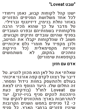
"שבט Loveat"
ישנו קהל לקוחות קבוע, נאמן וייחודי
לכל אחד משלושת הסניפים הפזורים
באזור נחלת בנימין, דיזינגוף וברזילי.
טל מדבר על כך שהוא מכיר הרבה
מלקוחותיו בשמותיהם ובפרט העובדים
בסניף שהינם עובדים ותיקים וקבועים.
חשוב לו שהלקוחות יקבלו את המיטב,
ולכן מקפיד על חומרי גלם איכותיים
וטריות מקסימאלית (כל הירקות
נחתכים במקום, לא משתמשים
בקופסאות שימורים)
אדם עם חזון
שאלתי את טל לאן הוא מכוון להגיע. טל
דיבר על רצונו לקדם קפה אורגני איכותי
בעולם ולהתעסק בחוות גידול ומסחר.
זה החלום שלו. היעד הנוסף הינו לצאת
עם Loveat לחו"ל (בודקים כעת
היתכנות להקים סניף בניו-יורק). יעד
להתרחבות בארץ: מתכוונים להקים עוד
כ- 12 סניפים בחמש השנים הקרובות
שיהיו פזורים ברחבי הארץ. כל סניף