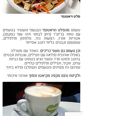
סלט ויאטנמי
טעמנו
מהסלט הויאטנמי
הצבעוני והעשיר בטעמים
עם טופו בג'ינג'ר (ניתן לבחור חזה עוף במקום),
אטריות אורז, רצועות גזר, מלפפון ופלפלים,
שומשום ונבטים בליווי רוטב אסייתי.
וכן טעמנו גם משני כריכים
: האחד עם מוצרלה
באפלו אורגנית נפלאה עם חצילים, עגבניות ונבטים
ברוטב פסטו תרד והשני הגיע כטוסט עם גבינת
עזים, זוקיני, חצילים ופלפלים קלויים.
שניהם היו מצוינים והטעמים השתלבו נפלא ביחד.
ולקינוח נהננו מקפה מקיאטו והפוך
אורגני איכותי.