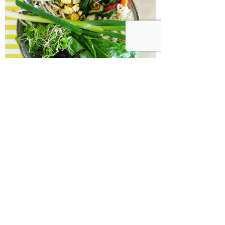
בודהה בול אורז מלא עם ירקות כבושים
ומקושקשת טופו
כיצד מגפת ההשמנה סוללת את הדרך
לאלצהיימר, והפתרון של הרפואה
האינטגרטיבית