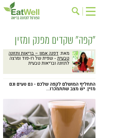
הרשמה לניוזלטר
אודות
"קפה" שקדים מפנק ומזין
בישול בריא
אינדקס עסקים
מאת:
דפנה אמון – בריאות ותזונה
ריפוי ומניעת מחלות
בריאות האישה
טבעית
- שפית של רו-פוד ומרצה
לתזונה ובריאות טבעית
תוספי תזונה
מתכוני בריאות
אירועים
שינוי תזונתי
התחליף המושלם לקפה שלכם - גם טעים וגם
גישות בתזונה
מזין. יש מצב שתתמכרו...
דיאטה
ניקוי רעלים
מזונות על
ילדים
תזונה וספורט
הפרעות קשב & ריכוז
אכילה רגשית
רגישות לגלוטן
טעים להכיר