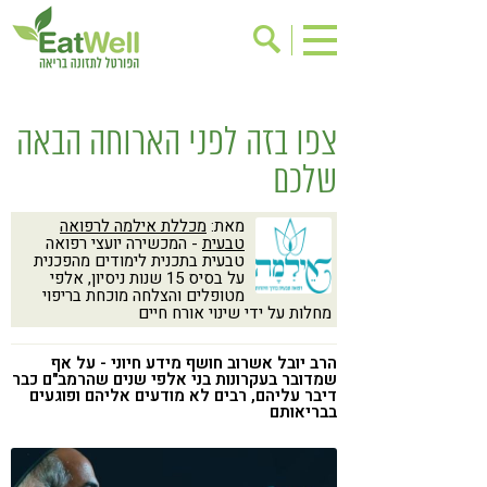
הרשמה לניוזלטר
אודות
צפו בזה לפני הארוחה הבאה
בישול בריא
אינדקס עסקים
שלכם
ריפוי ומניעת מחלות
בריאות האישה
מאת:
מכללת אילמה לרפואה
תוספי תזונה
מתכוני בריאות
טבעית
- המכשירה יועצי רפואה
טבעית בתכנית לימודים מהפכנית
אירועים
שינוי תזונתי
על בסיס 15 שנות ניסיון, אלפי
מטופלים והצלחה מוכחת בריפוי
גישות בתזונה
מחלות על ידי שינוי אורח חיים
דיאטה
ניקוי רעלים
מזונות על
הרב יובל אשרוב חושף מידע חיוני - על אף
שמדובר בעקרונות בני אלפי שנים שהרמב"ם כבר
ילדים
תזונה וספורט
דיבר עליהם, רבים לא מודעים אליהם ופוגעים
בבריאותם
הפרעות קשב & ריכוז
אכילה רגשית
רגישות לגלוטן
טעים להכיר