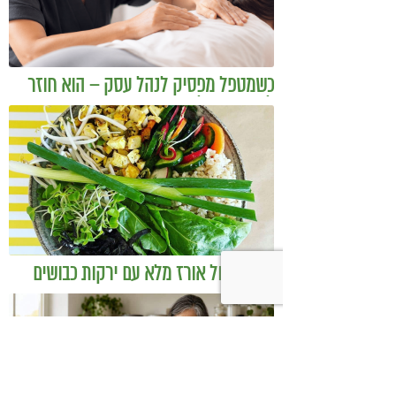
כשמטפל מפסיק לנהל עסק – הוא חוזר
להיות מטפל
בודהה בול אורז מלא עם ירקות כבושים
ומקושקשת טופו