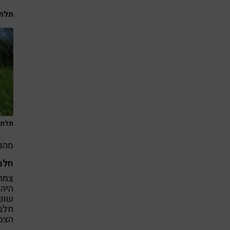
תלתן
תלתן א
מהם 
חלמי
צמח
היה
שונו
חלמי
הצמח