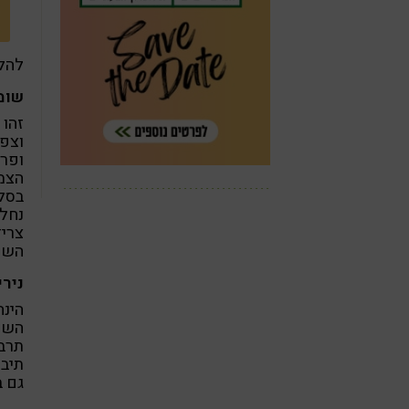
להלן
שומ
זהו 
וצפו
ופרו
הצמ
בסלט
נחלי
צריד
השמנ
ניר
הינ
השד
תרב
תיבו
גם ב