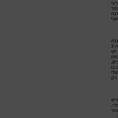
עי
ומר
רבה
אבי
מגה-3 מסוג ALA. ברגלה
התרבותית, פורטולקה, הנמכרת במשתלות כצמח נוי יש יותר אומגה-3
 יש
 ובכללם ויטמין A, C וויטמיני B.הצמח
ים,
 בו
לי
 רק
יים
די.
וזר