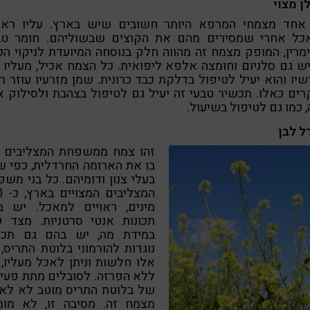
ן מצוי
 אחד מצמחי המרפא היותר חשובים שיש בארץ. עליו ראוי
כל אחרי שמסירים מהם את הקוצים שבשוליהם. חומר טבע
מרין, המופק מצמח זה מהווה חלק בנוסחה המיועדת לניקוי הכ
ש גם סלניום וחומצה אלפא ליפואית. כל הצמח אכיל, מעליו 
יו והוא יעיל לטיפול בדלקת כבד כרונית. שמן מזרעיו עוזר ר
ים כאלו. תכשיר טבעי זה יעיל גם לטיפול בצהבת ולסילוק א
 כמו גם לטיפול בשיעול.
ל לבן
זהו צמח ממשפחת המצליבים ו
בו את הארומה החרדלית, כפי 
בעלי צנון ודומיהם. כל בני מש
המצל
מינים, ראויים למאכל. יש ב
תכונות אנטי סרטניות. מצד ש
במידת מה, יש בהם גם תכונ
נוגדות להורמוני בלוטת התריס,
אלו חלשות וניתן לאכל מעליו,
ללא הפרזה. לסובלים מתת פעי
של בלוטת התריס מוטב לא לאכ
מצמח זה. מסיבה זו, לא מומ