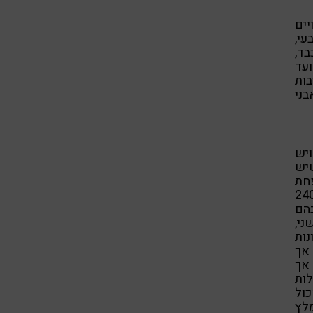
ים
י,
בד,
ועד
בות
בני
יש
שיש
פחת
יבים המצויים בארץ, כ- 240
הם
ני,
ות
 אך
 אך
לות
ול
לץ