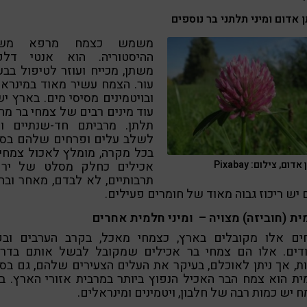
 אדום ומיני תלתני בר נוספים
משמש כצמח מרפא משח
ההיסטוריה. הוא אנטי דלקת
משתן, מכייח ועוזר לטיפול בבע
עור. הצמח עשיר מאוד במינרא
ובויטמינים מסיסי מים. בארץ י
עוד מינים רבים של צמחי בר מה
תלתן. מרביתם חד-שנתיים וני
לשלב עלים ופרחים שלהם בסל
בכל מקרה, מומלץ לאכול צמחי
אכילים כחלק מסלט של ירק
דום, צילום: Pixabay
תרבותיים, לא לבדם, מאחר וב
יש ריכוז גבוה מאוד של חומרים פעילים.
ת (חוביזה) מצויה – ומיני חלמית אחרים
ים אלו מקובלים בארץ, כצמחי מאכל, בקרב הערבים ובק
ודים. אלו הם צמחי בר אכילים שמקובל לבשל אותם בדרכ
ת, אך ניתן לאוכלם, בעיקר את העלים הצעירים שלהם, גם בס
ת הוא צמח הבר האכיל הנפוץ ביותר במרבית אזורי הארץ. ב
 יש כמות רבה של חלבון, ויטמינים ומינראלים.