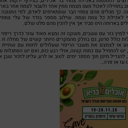
צים להתנסות באכילת צמחי בר אכילים, בצירוף ירקות אחר
 בתחילה לאכול מעט מצמח ממין אחד ולעבור לצמח אחר באר
ה. כך מגלים מהם צמחי הבר שמתאימים לאדם, לפי התגובה 
ף לאכילת כל צמח וצמח. שילוב מספר בודד של עלי צמחי 
ים בארוחה הינו סביר אך אין להכין מהם סלט שלם.
 למיץ גזר עם עשבים, משקה זה נמצא מאוד עוזר כדרך ריפוי
ת כולל סרטן, גם בחלק מהמקרים היותר קשים של מחלה זו. 
וע או לצמצם את משבר הריפוי שעלולים לחוות עם שתיית מ
 יש להתחיל עם כמות קטנה, אולי רבע כוס, ואם יש הסתגלות ט
 להגדיל מינון תוך מספר ימים. לטוב או לרע, עלינו לזכור שבן 
ו עז או פרה…