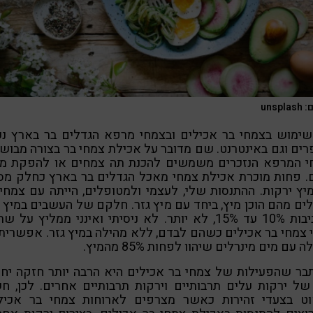
unspl
שימוש בצמחי בר אכילים ובצמחי מרפא הגדלים בר בארץ נכ
ים וגם באינטרנט. שם מדובר על אכילת צמחי בר בצורה מבוש
י המרפא הנזכרים משמשים להכנת תה צמחים או להפקת מיצ
. פחות מוכרת אכילת צמחי מאכל הגדלים בר בארץ כחלק מס
יץ ירקות. ההתנסות שלי, לעצמי ולמטופלים, הייתה עם צמחי
ים מהם הוכן מיץ, ביחד עם מיץ גזר. חלקם של העשבים במיץ 
בסביבות 10% עד 15%, לא יותר. לא ניסיתי ואינני ממליץ על ש
 צמחי בר אכילים כשהם לבדם, ללא מהילה במיץ גזר. אפשרית
 עם מים מינרלים שיהוו לפחות 85% מהמיץ.
בר שהפעילות של צמחי בר אכילים היא הרבה יותר חזקה יחס
של ירקות עלים תרבותיים וירקות תרבותיים אחרים. לכן, ח
וט בצעדי זהירות כאשר מצרפים לארוחות צמחי בר אכילי