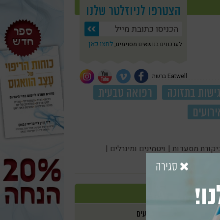
הצטרפו לניוזלטר שלנו
לחצו כאן
לעדכונים בנושאים מסוימים,
Eatwell ברשת
ישות בתזונה
רפואה טבעית
ירועים
יקורת מסעדות |
ויטמינים ומינרלים |
סגירה
ו!
אירועים