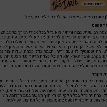
 יסקרו מספר צמחי בר אכילים הגדלים בישראל.
ר פשוט
צמח רב שנתי, גבוה וריחני. הוא גדל בכל אזורי הארץ מהנגב הצפ
נה.יש בו חומרים הרעילים לחרקים אך לא ליונקים. עיזים, כב
ת להוטות אחרי צמח זה. ניתן לשלב עלים צעירים שלו בסלט. ב
ח לא פעיל אך בחורף הוא מצמיח עלים צעירים שניתן לשל
, מה שמוסיף לו טעם וריח. הצמח גדל בבתה, שדות בור וג
ם. בקרב ערביי הארץ הוא מקובל כצמח מרפא נגד הצטננויות, נז
ות, הפרעות עיכול, דלקות עיניים, כממריץ ומעורר. הוא עוזר 
ה ומאט תהליכי הזדקנות. צמח מקורב אליו הוא שומר תרבותי.
ית הקמה
ה צמח בר חד-שנתי בן משפחת הסוככיים הגדל בשדות ושו
ות. הוא ראוי למאכל בסלטים ובטעמו דומה במקצת לשמ
ותי. משתמשים בו בשיטות מסורתיות של כבישת זיתים, לצו
ל. צמח זה גדל בכל חלקי הארץ חוץ מאשר בנגב הדרומי. הוא 
ארצות ים תיכוניות ומעט צפונה מהן וזו כל תפוצתו העולמית.