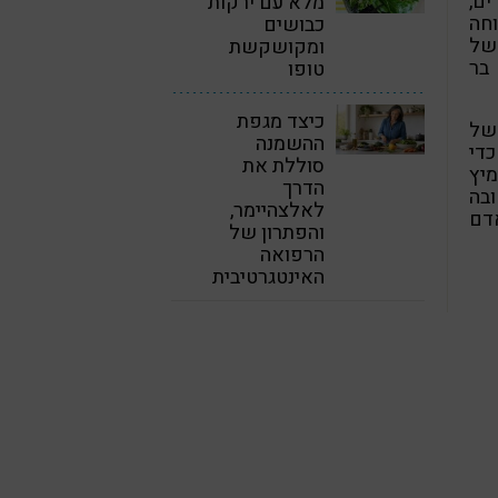
ים,
מלא עם ירקות
וחה
כבושים
של
ומקושקשת
בר
טופו
כיצד מגפת
 של
ההשמנה
כדי
סוללת את
יץ
הדרך
ובה
לאלצהיימר,
אדם
והפתרון של
הרפואה
האינטגרטיבית