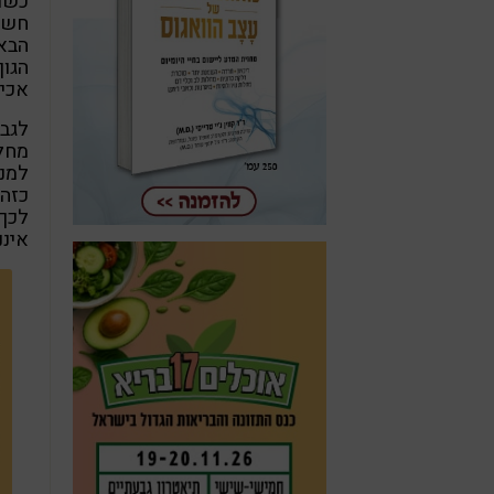
כשרו
חשוב
הבא
הגו
אכיל
לגבי
מחלו
למנ
כזה,
לכך,
איננ