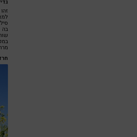
גדיל
זהו
למא
סילי
בה י
שורש
במקר
מרה,
חרד