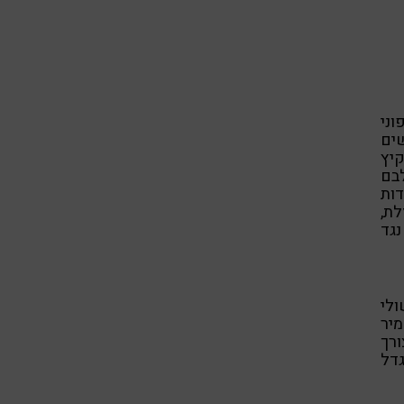
וני
שים
קיץ
בם
דות
לת,
נגד
לי
יר
רך
גדל