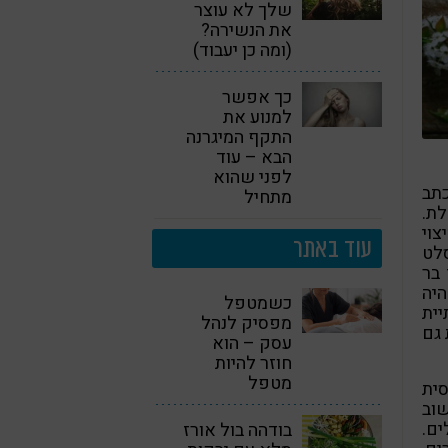
שלך לא עוצר
את הנשירה?
(ומה כן יעבוד)
כך אפשר
למנוע את
התקף המיגרנה
הבא – עוד
לפני שהוא
תב
מתחיל
לת.
וי
עוד באתר
לט
 בר
היה
כשמטפל
תיית
מפסיק לנהל
 גם
עסק – הוא
חוזר להיות
מטפל
ית
שוב
ם.
בודהה בול אורז