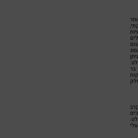
ר
י,
יות
לים
שנם
סוג
תן
ט.
 בר
ות
חלק
רב
ים
לט.
עלי