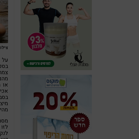
צילום: ash
על 
בספר
צמח
מהם
או מ
אכיל
מיצי
מהילה
מסת
לזו 
לנק