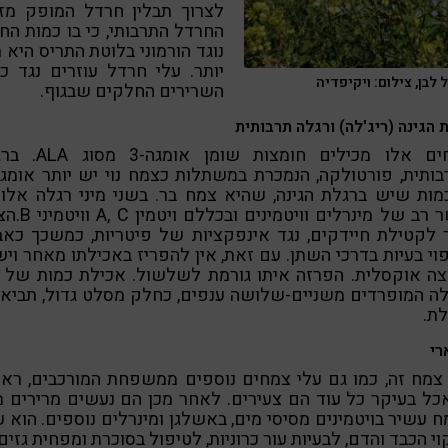
לצרוך תבלין חרדל המופק מזר
החרדל התרבותי, כי בו כמות הח
נוגד הורמוני בלוטת התריס היא 
יותר. עלי חרדל עוזרים נגד כ
לבן, צילום: ויקיפדיה
השרירים החלקים שבגוף.
 הגינה (ריג'לה) ורגלה תרבותית
צמחים אלו מכילים חומצות שומן או
ות שיש ברגלת הגינה, שהיא צמח בר. בשני מיני רגלה אלו
עושר רב של מינרלים וויטמינים
 לקטילת חיידקים, נגד אינפקציות של פיטריות, כמשכך כאב
וי בעיות בדרכי השתן. עם זאת, אין להפריז באכילתו מאחר ויש
צה אוקסלית. הפרזה איתו גורמת לשלשול. אכילת כמות של ע
לה המופרדים משניים-שלושה ענפים, כחלק מסלט גדול, תביא
ת.
רי
צמח זה, כמו גם עלי צמחים נוספים ממשפחת המורכבים, ראו
ל בעיקר כל עוד הם צעירים. לאחר מכן הם נעשים מרירים מ
 עשיר בויטמינים מסיסי מים, באשלגן ומינרלים נוספים. הוא ע
וי הכבד והדם, לבעיות עור כרוניות, לטיפול בסוכרת ומפחית גזים.