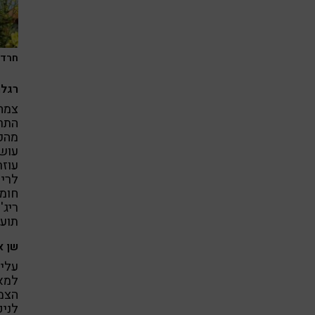
חרדל 
רגלת
מהכמ
עוזר
לריפ
חומ
ריג'
תועל
שן א
עלי 
למאכ
הצמח
לניק