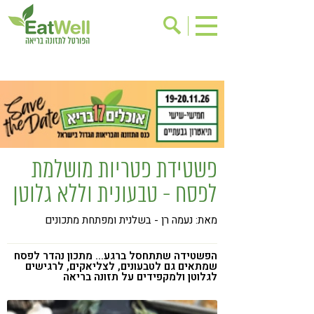
הרשמה לניוזלטר
אודות
בישול בריא
אינדקס עסקים
ריפוי ומניעת מחלות
בריאות האישה
תוספי תזונה
מתכוני בריאות
פשטידת פטריות מושלמת
אירועים
שינוי תזונתי
לפסח - טבעונית וללא גלוטן
גישות בתזונה
דיאטה
מאת: נעמה רן - בשלנית ומפתחת מתכונים
ניקוי רעלים
מזונות על
ילדים
תזונה וספורט
הפשטידה שתתחסל ברגע... מתכון נהדר לפסח
שמתאים גם לטבעונים, לצליאקים, לרגישים
לגלוטן ולמקפידים על תזונה בריאה
הפרעות קשב & ריכוז
אכילה רגשית
רגישות לגלוטן
טעים להכיר