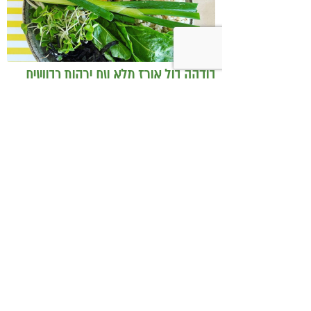
בודהה בול אורז מלא עם ירקות כבושים
ומקושקשת טופו
כיצד מגפת ההשמנה סוללת את הדרך
לאלצהיימר, והפתרון של הרפואה
האינטגרטיבית