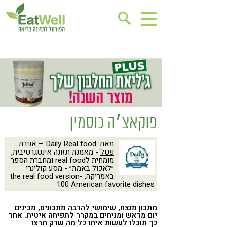
הרשמה לניוזלטר
אודות
בישול בריא
אינדקס עסקים
ריפוי ומניעת מחלות
בריאות האישה
תוספי תזונה
מתכוני בריאות
פוקאצ׳ה כוסמין
אירועים
שינוי תזונתי
מאת:
Daily Real food – אפרת
גישות בתזונה
דיאטה
פטל
- מאמנת תזונה אינטגרטיבית,
מומחית לreal food ומחברת הספר
ניקוי רעלים
מזונות על
״לאכול באמת״ - מסע קולינרי
באמריקה, the real food version-
ילדים
תזונה וספורט
100 American favorite dishes
הפרעות קשב & ריכוז
אכילה רגשית
מתכון מנצח, שימושי להרבה מתכונים, מכינים
יום מראש ומניחים במקרר לתפיחה איטית. אחר
רגישות לגלוטן
טעים להכיר
כך תוכלו לעשות איתו כל מה שרק תרצו