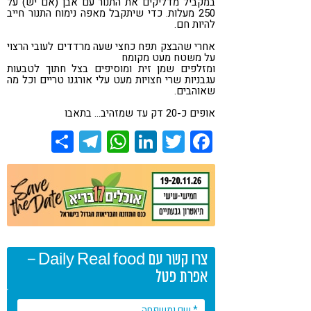
במקביל מדליקים את התנור עם אבן (אם יש) על
250 מעלות. כדי שיתקבל מאפה נימוח התנור חייב
להיות חם.
אחרי שהבצק תפח כחצי שעה מרדדים לעובי הרצוי
על משטח מעט מקומח
ומזלפים שמן זית ומוסיפים בצל חתוך לטבעות
עגבניות שרי חצויות מעט עלי אורגנו טריים וכל מה
שאוהבים.
אופים כ-20 דק עד שמזהיב… בתאבו
Share
Telegram
WhatsApp
LinkedIn
Twitter
Facebook
צרו קשר עם Daily Real food –
אפרת פטל