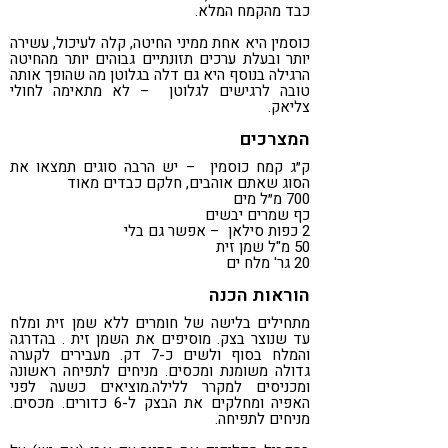
כבד מהקמח המלא.
כוסמין היא אחת ממיני החיטה, קלה לעיכול, עשירה
יותר ובעלת ערכים תזונתיים גבוהים יותר מהחיטה
הרגילה בנוסף היא גם דלה בגלוטן מה שהופך אותה
טובה לרגישים לגלוטן – לא מתאימה לחולי
צליאק.
המצרכים
ק״ג קמח כוסמין – יש הרבה סוגים תמצאו את
הסוג שאתם אוהבים, חלקם כבדים מאוד
700 מ״ל מים
כף שמרים יבשים
2 כפות סילאן – אפשר גם בלי
50 מ"ל שמן זית
20 גר' מלח ים
הוראות הכנה
מתחילים בלישה של חומרים ללא שמן זית ומלח
עד שנוצר בצק. מוסיפים את השמן זית . בהדרגה
והמלח בסוף ולשים כ-7 דק. מעבירים לקערה
גדולה משומנת ומכסים. מניחים לתפיחה ראשונה
ומכניסים למקרר ללילה.מוציאים כשעה לפני
האפיה ומחלקים את הבצק ל-6 כדורים. מכסים.
מניחים לתפיחה.