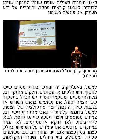
כ-47 חומרים פעילים שונים שניתן למרקר, שניתן
להגדיר. כשאנו קוראים מחקר, ומוותרים על ידע
מעמיק, אנו פוגעים בעצמנו.
מר אסף קורן מנכ"ל העמותה מברך את הבאים לכנס
(עיל"ם)
למשל, באנג'ליקה, זהו שורש בגודל מסוים שיש
לקטוף, ויש חלקים אדפטוגנים, חלקים מחזקי דם,
מלחלחי מעיים ומשקמי רקמות. יש הבדל בתפקוד
שבו הצמח יטפל, אם נשתמש בראש השורש או
בזנבות שלו. הזנבות יוצר סירקולציה של הצמח,
למשל בדוגמה קלינית – כאבי מחזור וקרישי דם,
צמחים ממוססים ויוצרי תנועה שייתנו לווסת לבוא
לידי ביטוי, ולאו דווקא אדפטוגניים. לא תמיד
במחקרים עדכניים אנו עומדים על השימוש בחלק
עצמו. בסין עצמה אגב, יש מחקר רב, שבו משתפים
פעולה הממשלה, בתי החולים, משרד החקלאות,