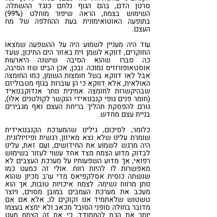
סרטן הדם, בהם הגוף נלחם כנגד ההשתלה.
השימוש בצמח, הראה שיפור מוחלט (99%)
בתופעה האוטואימונית בעת ההחלפה של מח
העצם.
עוד היה מעניין לשמוע היה על ההשפעה שמצאו
החוקרים, דווקא לשמן זית באזור הים התיכון, שעד
כה סברו שהוא הסיבה שישנה היארעות
אוסטאופורוזיס נמוכה. ובכן, אכן הבינו שזו הסיבה,
אבל לאו דווקא בשל חומצות השומן, כמו החומצה
האולאית, אלא דווקא כי הן עוברות בגוף מטבוליזם
שבהיקשרות לחומצה אמינית נותר אנדוקבנואיד
(חומר פנים גופי קנבנואידי הנקשר לקולטנים אלו),
גורם להפסקת תהליך בריחת העצם ואף מגבירים
בניית עצם מחדש.
כלומר, לסיכום, גילינו שהמערכת הקנבנואידית
שומרת עלינו שלא נצא מאיזון, רגשית ופיזיולוגית.
היה מרגש לשמוע את החידושים, ועם זאת, עלינו
לבדוק מדוע הצמח מצד אחד עשוי לעזור בשימוש
רפואי, אך מדוע השפעותיו על מערכת העצבים לא
מאפשרות לו להיות רווח. אולי זה כמעט כמו
שנשתה כוסית אסלקפיאס מדי ערב מכיון שהוא
נותן מרווח נשימה. לצמח איכויות טובות, אך הוא
מעכב את מערכת העמבים במובן מסוים, ויוצר
טשטוש שלאתמיד אנו זקוקים לו, אלא אם אם
מדובר בחולה סופני הסובל מכאב ולא ימצא בעצמו
יותר את הכח להתמודד, כי את זה הצמח מעט