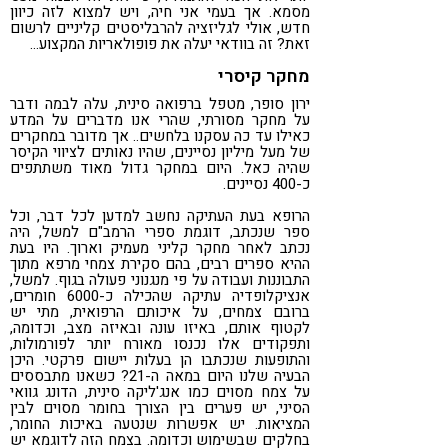
מסמא. אך בעמי אני חיה, ויש למצוא לזה כיוון
חדש, אולי לגליזציה להרבליסטים קליניים לרשום
זאת? זה בוודאי יעלה את פופולאריות המקצוע…
מחקר קיסרי
ירון סופר, מטפל ברפואה סינית, עלה לבמה ודבר
על מחקר מסורתי, שהרי אנו מדברים על המדע
כאילו עד כה עסקנו בלחשים.. אך מדובר במחקרים
של מעל מיליון נסיינים, שהיו נאותים לציווי הקיסר
שהיה כאל. היום במחקר גדול מאוד משתתפים
כ-400 נסיינים.
הרופא בעת העתיקה נחשב למדען לכל דבר, וכל
ספר שנכתב, דוגמת ספרי הרמב"ם למשל, היה
נכתב לאחר מחקר קליני מעמיק וארוך. היו בעת
ההיא ספרים רבים, בהם סקירת צמחי מרפא מתוך
התבוננות ועבודה על פי מנגנוני פעולה בגוף. למשל,
אנציקלופדיה עתיקה שהכילה כ-6000 חומרים,
ברובם צמחים, על איכותם הרפואית, מתי יש
לקטוף אותם, באיזו עונה ובאיזה מצב, וכדומה,
ותפקודים אלו נכנסו מאורח יותר לפורמולות,
והתופעות שנכתבו הן בעלות יישום פרקטי. היכן
הבעיה שלנו היום במאה ה-21? כשאנו מתבססים
על צמח מסוים כמו אנג'ליקה סינית, הדונג גוואי
הסיני, יש פערים בין הצורך בחומר מסוים לבין
המציאות. יש אפשרות שנטעה באיכות החומר,
בחלקים שבשימוש וכדומה. בצמח הזה לדוגמא יש