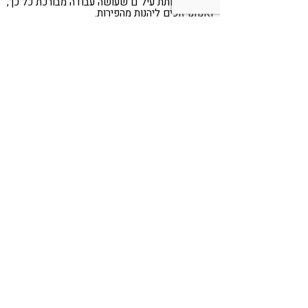
תודה לעמותת עיל"ם שעושה עבודה מבורכת כל כך,
ואנחנו זוכים ליהנות מהפירות.
מצגות הכנס https://www.herbology.org.il/?
CategoryID=251
עדן פלד N.D. (HSP) (RH.AHG) MIHA,
הולותרפיה, פסיכותרפיה והילינג
Share
Telegram
WhatsApp
LinkedIn
Twitter
Facebook
אירועים
אנשי מקצוע
מאמרים