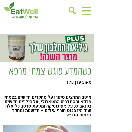
הרשמה לניוזלטר
אודות
בישול בריא
אינדקס עסקים
ריפוי ומניעת מחלות
בריאות האישה
תוספי תזונה
מתכוני בריאות
כשהמדע פוגש צמחי מרפא
אירועים
שינוי תזונתי
מאת: עדן פלד
גישות בתזונה
דיאטה
ניקוי רעלים
מזונות על
מיטב המרצים סיפרו על מחקרים חדשים בצמחי
מרפא והסינדרום המטאבולי, על גילויים חדשים
ילדים
תזונה וספורט
בקנאביס, על אפיגנטיקה ומניעת סרטן. כל אלה
ועוד היו בכנס חורף עיל"ם – חדשנות ומחקר
בצמחי מרפא
הפרעות קשב & ריכוז
אכילה רגשית
רגישות לגלוטן
טעים להכיר