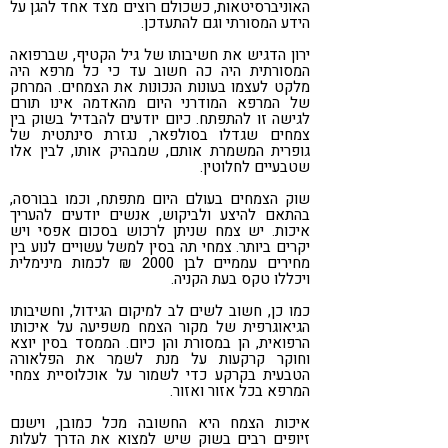
האוניברסיטאות, כשכולם רוצים מצד אחד להגן על
הידע המסורתי וגם להתעדכן.
ירון הדגיש את חשיבותו של גיל הקטיף, שברפואה
המסורתית היה כה חשוב עד כי כל מרפא היה
מלקט לעצמו בעונות הנכונות את הצמחים. המרחק
של המרפא המודרני היום מהאדמה אינו תורם
לגישה זו להתפתח. כיום יודעים להבדיל בשוק בין
צמחים שגדלו בסולפאר, נגזרת סינתטית של
גופרית המשמרת אותם, שמבהיק אותו, לבין אלו
שטבעיים לחלוטין.
שוק הצמחים בעולם היום מתפתח, וכמו בבורסה,
בהתאם להיצע ולביקוש, אנשים יודעים להעריך
איכות. יש צמח שניתן לרכוש בסכום אפסי ויש
יקרים ביותר. צמחי תה בסין למשל עשויים לנוע בין
מחירים עממיים לבן 2000 ₪ לכמות מינימלית
ויכללו טקס בעת הקניה.
כמו כן, חשוב לשים לב למיקום הגידול, וחשיבותו
הגיאוגרפית של מקור הצמח משפיעה על איכותו
הרפואית, הן במסורת והן כיום. הממסד בסין יוצא
וחוקר קרקעות על מנת לשמר את הפלאורה
הטבעית בקרקע כדי לשמור על אוכלוסיית צמחי
המרפא בכל אזור ואזור.
איכות הצמח היא החשובה מכל כמובן, וישנם
זיופים רבים בשוק שיש למצוא את הדרך לעלות