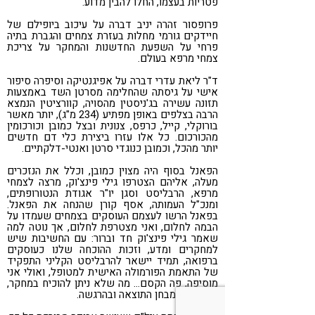
פטריות בעצמו, החלו להבין מדוע.
פרופסור זהרה יניב דברה על עיכוב ביופילם של
חיידקים גורמי מחלות בעזרת צמחים והגברת בתיה
פרחי על השפעת החדשנות והמחקר על צריכת
צמחי מרפא בעולם.
ד"ר ליאת עדרי דברה על אפיגנטיקה וסיפרה סיפור
אישי על גיסתה שהחלימה מסרטן השד באמצעות
תזונה עשירה בג'ניסטין מהסויה, קוורציטין הנמצא
הרבה בצלפים באופן מפתיע (234 מ"ג), יותר מאשר
בורוקלי, קייל, כרפס, צנונית ובצל כמובן וכורכומין
מהכורכום. כל אלו עזרו ביצירת כלי דם חדשים
יותר מהכל, וכמובן כנוגדי סרטן ואנטי-דלקתיים.
הפאנל בסוף היה מצוין כמובן, וכלל את הנזכרים
מעלה, אליהם הצטרפו גילי פינצ'וק, מרצה לצמחי
מרפא, הרבליסט וסגן יו"ר אגודת הנטורופתים,
ומנכ"ל העמותה, אסף קורן שהנחה את הפאנל.
בפאנל הרשו לעצמם העוסקים בצמחים שעמדו על
הבמה לחלום, ואני מצטרפת לחלום, אך נוטה למה
שאמר גילי פינצ'וק חד וברור: עם החשיבות שיש
למחקרים ומדע, וזכות ההוכחה שלנו כעוסקים
ברפואה, תמיד יישאר להרבליסט הקליני התפקיד
של התאמת הפורמולה האישית למטופל, ואולי אני
מוסיפה, פה הקסם… מה שלא ניתן להוכיח במחקר,
אלא רק במבחן התוצאה ובהרגשה.