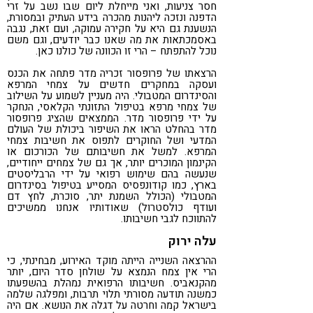
חסר צניעות, ואני מייחלת ליום שבו נשב על זרי
הדפנה ונזכה ליהנות מהכרה בידע העתיק ובמסורת,
הנשענת גם היא על חקירה עמוקה, ועם זאת, נגבה
באסמכתאות את מה שאנו כבר יודעים, וגם משם
נוכל להתפתח – הרי זו הכוונה של כולנו כאן.
הרצאתו של פרופסור זכריה מדר פתחה את הכנס
ועסקה במחקרים חדשים על צמחי המרפא
והסינדרום המטבולי. היה מעניין לשמוע על השילוב
של צמחי מרפא בטיפול התזונתי הקלאסי, הנחקר
על ידי פרופסור מדר. הממצאים שהציג פרופסור
מדר בהחלט הראו את השיפור ביכולת של העולם
המדעי ושל החוקרים לתפוס את חשיבות צמחי
המרפא. למשל את חשיבותם של הכורכום או
הקינמון המוכרים יותר, אך גם של צמחים ייחודיים,
שנעשה בהם שימוש רפואי על ידי הרבליסטים
בארץ, כמו קודונפסיס המסייע בטיפול בסינדרום
המטבולי (הכולל השמנת יתר, סוכרת, לחץ דם
ועודף כולסטרול) שאודותיו אנחנו ממשיכים
להתווכח לגבי חשיבותו.
עלה ירוק
ההרצאה השנייה הייתה מוקד האירוע, מבחינתי, כי
הרי אין צמח הנמצא על שולחן סדר היום, יותר
מהקנאביס. חשיבותו הרפואית נמהלת בהשפעתו
כמשנה תודעה מסורתי תלוי תרבות, ומפלגה שלמה
בישראל קמה וחרטה על דגלה את הנושא. אם היה