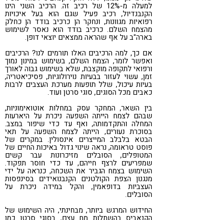
למעלה מ-12% של רכיב זה. הרכיב השני הינו
הקנבנדיול, רכיב פעיל שגם הוא בעל איכויות
רפואיות מגוונות, ונחקר הן כרכיב בודד הן כחלק
מהצמח השלם. כרכיב בודד הוא נאסר לשימוש
בארה"ב על אף שהראה ממצאים יוצאי דופן.
אם כך, למה הרכיבים האלו תורמים לנו? הרכיבים
ואפשר לומר, הצמח השלם, בשימוש במינון נמוך
ורפואי לתקופה מוקצבת, שלא בשימוש גבוה לאורך
זמן, עשוי לעזור בבעיות נוירולוגיות, פסיכיאטריה,
בעיות עיכול, שלל תופעות מערכת העצבים לרבות
כאבים מכל הסוגים, סוגי סרטן ועוד.
בין השאר, המחקר עסק במחלות אוטואימוניות,
שבהם לצמח הייתה השפעה ניכרת על היארעות
המחלה והתקדמותה, ואף עד כדי שיפור במצב.
בסוכרת נעורים, הייתה לצמח השפעה על תאי
הבטא בלבלב המייצרים אינסולין. במקרים של
פוסט טראומה, נראה שינוי גדול באיכות החיים של
המטופלים, הסובלים מזיכרונות עבר קשים
שמפריעים לרצף חייהם, עד כדי חוסר תפקוד.
השימוש בצמח הגביר את השכחה, כנראה על ידי
מנגנון הצפת הקולטנים הקנבנואידים בסינפסות
העצביות בדופאמין, והקל במידה ניכרת על
הסובלים.
החידוש המרגש ביותר, מבחינתי, היה השימוש של
הקנאביס בהשתלות מח עצם, בסוגי סרטן כמו