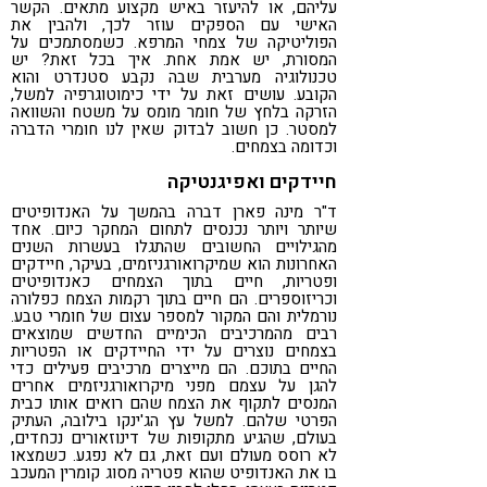
עליהם, או להיעזר באיש מקצוע מתאים. הקשר
האישי עם הספקים עוזר לכך, ולהבין את
הפוליטיקה של צמחי המרפא. כשמסתמכים על
המסורת, יש אמת אחת. איך בכל זאת? יש
טכנולוגיה מערבית שבה נקבע סטנדרט והוא
הקובע. עושים זאת על ידי כימוטוגרפיה למשל,
הזרקה בלחץ של חומר מומס על משטח והשוואה
למסטר. כן חשוב לבדוק שאין לנו חומרי הדברה
וכדומה בצמחים.
חיידקים ואפיגנטיקה
ד"ר מינה פארן דברה בהמשך על האנדופיטים
שיותר ויותר נכנסים לתחום המחקר כיום. אחד
מהגילויים החשובים שהתגלו בעשרות השנים
האחרונות הוא שמיקרואורגניזמים, בעיקר, חיידקים
ופטריות, חיים בתוך הצמחים כאנדופיטים
וכריזוספרים. הם חיים בתוך רקמות הצמח כפלורה
נורמלית והם המקור למספר עצום של חומרי טבע.
רבים מהמרכיבים הכימיים החדשים שמוצאים
בצמחים נוצרים על ידי החיידקים או הפטריות
החיים בתוכם. הם מייצרים מרכיבים פעילים כדי
להגן על עצמם מפני מיקרואורגניזמים אחרים
המנסים לתקוף את הצמח שהם רואים אותו כבית
הפרטי שלהם. למשל עץ הג'ינקו בילובה, העתיק
בעולם, שהגיע מתקופות של דינוזאורים נכחדים,
לא רוסס מעולם ועם זאת, גם לא נפגע. כשמצאו
בו את האנדופיט שהוא פטריה מסוג קומרין המעכב