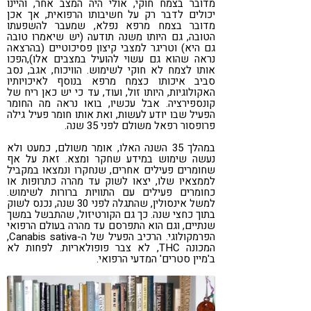
מדובר בצמח חוקי, אולי היה המצב אחר, והיינו
יכולים לדבר רק על חשיבותו הרפואית, אך אכן
מדובר בצמח מרפא נפלא, שמעבר להשפעתו
הטובה, גם היותו משנה תודעה (יש שיאמרו טובה
גם היא) וטריגר למצבי קיצון פסיכוטיים (בהרצאה
נראה שהוא גם עשוי להועיל במצבים אלו),הפכו
אותו לצמח לא חוקי לשימוש. הוויכוח, אגב, נסב
סביב איכותו כצמח מרפא בנוסף לאיכויותיו
האקולוגיות, היותו זול, ועוד, עד כי יש כאן ריח של
קונספירציה. אבל עכשיו, בואו נראה מה החומר
הפעיל שבו יודע לעשות, ואת אותו חומר פעיל גילה
פרופסור רפאל משולם לפני 35 שנה.
במהלך 35 השנה האלו, אומר משולם, כמעט ולא
נעשה שימוש במידע שחקר ומצא. זאת על אף
שחומרים פעילים אחרים, שנחקרו ונמצאו במקביל
לממצאיו שלו, יצאו לשוק עד מהרה כתרופות או
כחומרים פעילים עם התוויות ברורות לשימוש.
למשל אינסולין, שהתגלה לפני 30 שנה, נכנס לשוק
בתוך כחצי שנה. כך גם הקורטיזול, שהתבשל במשך
שנתיים, וגם הוא התפרסם עד מהרה בעולם הרפואי
הפרמקולוגי. הרכיב הפעיל של ה-Canabis sativa,
המכונה THC, לא צבר פופולאריות. לפחות לא
ב'מיין סטרים' המדעי הרפואי.