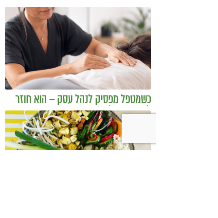
כשמטפל מפסיק לנהל עסק – הוא חוזר
להיות מטפל
בודהה בול אורז מלא עם ירקות כבושים
ומקושקשת טופו