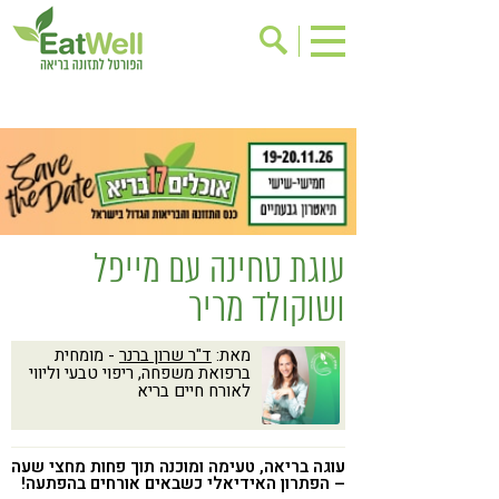
הרשמה לניוזלטר
אודות
בישול בריא
אינדקס עסקים
ריפוי ומניעת מחלות
בריאות האישה
תוספי תזונה
מתכוני בריאות
עוגת טחינה עם מייפל
אירועים
שינוי תזונתי
ושוקולד מריר
גישות בתזונה
דיאטה
מאת:
ד"ר שרון ברנר
- מומחית
ניקוי רעלים
מזונות על
ברפואת משפחה, ריפוי טבעי וליווי
לאורח חיים בריא
ילדים
תזונה וספורט
הפרעות קשב & ריכוז
אכילה רגשית
עוגה בריאה, טעימה ומוכנה תוך פחות מחצי שעה
רגישות לגלוטן
טעים להכיר
– הפתרון האידיאלי כשבאים אורחים בהפתעה!