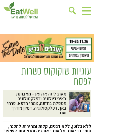
הרשמה לניוזלטר
אודות
בישול בריא
אינדקס עסקים
ריפוי ומניעת מחלות
בריאות האישה
תוספי תזונה
מתכוני בריאות
עוגיות שוקוקוס כשרות
אירועים
שינוי תזונתי
לפסח
גישות בתזונה
דיאטה
מאת:
ליזה ארזואן
- מאבחנת
ניקוי רעלים
מזונות על
באירידיולוגיה ורפלקסולוגיה.
מטפלת בתזונה, צמחי מרפא, פרחי
ילדים
תזונה וספורט
באך, רפלקסולוגיה, דמיון מודרך
ועוד
הפרעות קשב & ריכוז
אכילה רגשית
ללא גלוטן, ללא דגנים, קלות ומהירות להכנה,
רגישות לגלוטן
טעים להכיר
סופר בריאות, מלאות באנרגיה ומסייעות לשיפור