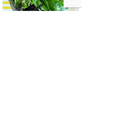
בודהה בול אורז מלא עם ירקות כבושים
ומקושקשת טופו
כיצד מגפת ההשמנה סוללת את הדרך
לאלצהיימר, והפתרון של הרפואה
האינטגרטיבית