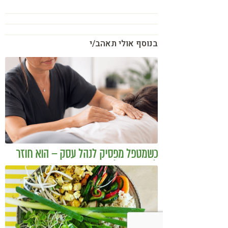
בנוסף אולי תאהב/י
כשמטפל מפסיק לנהל עסק – הוא חוזר
להיות מטפל