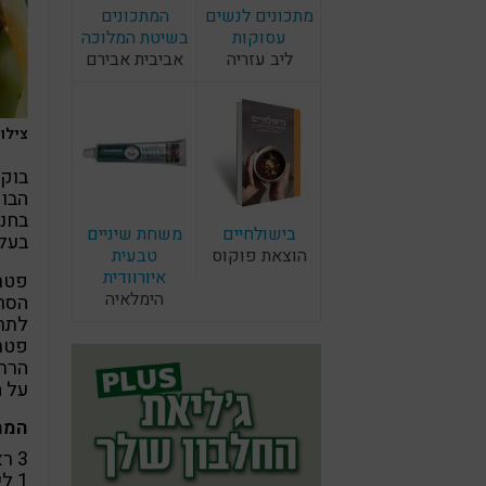
מתכונים לנשים
המתכונים
עסוקות
בשיטת המלוכה
ליב עזריה
אביבית אבירם
צילו
בוקצ
הבוק
בחנו
בישולחיים
משחת שיניים
בעלי
הוצאת פוקוס
טבעית
איורוודית
פטרי
הימלאיה
הסרט
לתר
פטריית
הרת
על ה
המר
3 ראשי בוקצוי
1 ליטר מים