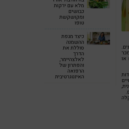
מלא עם ירקות
כבושים
ומקושקשת
טופו
כיצד מגפת
ההשמנה
ים.
סוללת את
מכר
הדרך
 או
לאלצהיימר,
והפתרון של
הרפואה
דות
האינטגרטיבית
יים
ת,
לה