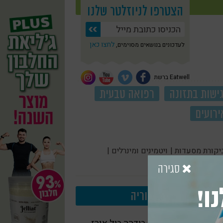
הצטרפו לניוזלטר שלנו
לחצו כאן
לעדכונים בנושאים מסוימים,
Eatwell ברשת
ישות בתזונה
רפואה טבעית
ירועים
יקורת מסעדות |
ויטמינים ומינרלים |
סגירה
ו!
עוד בקטגוריה