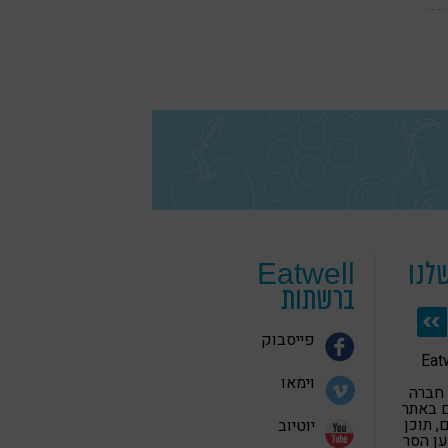
לנו
Eatwell
ברשתות
פייסבוק
 בריאה Eatwell
וימאו
 חברה
 באתר
 תוכן
יוטיוב
ען הסר