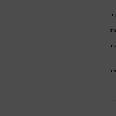
ם את הבוקצוי ומרתיחים כ-3 דקות.
בים
ת יבשות יש להשרות במים 10 דקות
ין .Dipl.Ac, בהוצאות