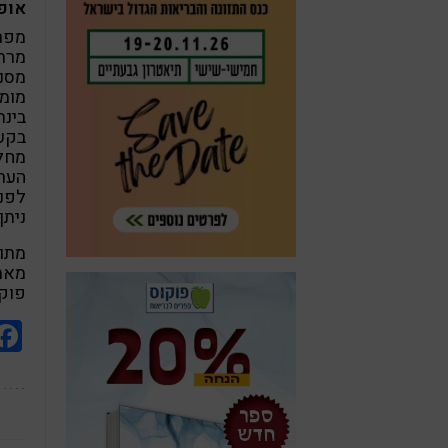
אופ
מפרי
מסננ
מומל
בינת
בקער
מחלק
לפני
ניתן
מתוך
פוק