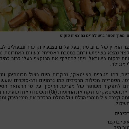
ם: מתוך הספר בישולחיים בהוצאות פוקוס
וי הוא זן של כרוב סיני, בעל עלים בצבע ירוק כהה וגבעולים לבנ
צוי נמצא בשימוש נרחב במטבח האסייתי ובשנים האחרונות נ
יות ירקות בישראל. ניתן להחליף את הבוקצוי בעלי כרוב כהים
 מנגולד.
ות, כמו פטריית השיטאקי, נחקרות היום בשל תכונותיהן נוג
ן. הפטריות מכילות מרכיבים כמו גרמניום ורב-סוכרים שעשו
ום לתפקוד משופר של מערכת החיסון. על פי הרפואה הסיני
 השיטאקי מחזקת את החיוניות (Qi) ומשפרת את תנועת הדם.
חה קצרה של חומרי הגלם של הסלט מרככת את סיבי הירק ומק
עיכול.
כיבים