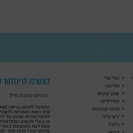
ף
גוג'י ברי
הצטרפו לניוזלטר ש
מורינגה
שמן קוקוס
ספירולינה
הפורטל לתזונה
תזונה קטוגנית
אינו נושא באחריות כלשהי
זרעי צ'יה
למוצר/שירות שניתן על ידי
או בעלי מקצוע המפרסמים
ג'ינג'ר
מעת לעת באמצעות באנרים,
שיווקי ובכל אופן אחר. למ
קקאו