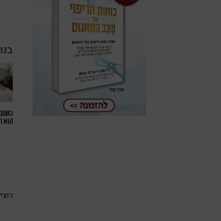
בנו
כשמטפ
הוא ח
רוצי