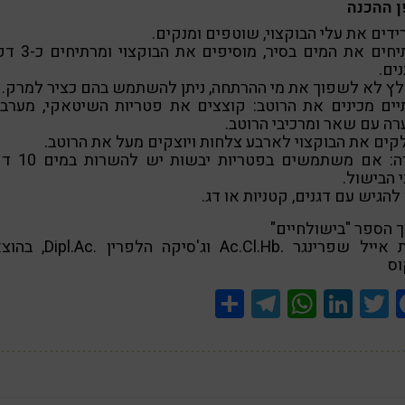
ן ההכנה
דים את עלי הבוקצוי, שוטפים ומנקים.
מרתיחים את המים בסיר, מוסיפי
ים.
ץ לא לשפוך את מי ההרתחה, ניתן להשתמש בהם כציר למרק.
יים מכינים את הרוטב: קוצצים את פטריות השיטאקי, מערב
ה עם שאר ומרכיבי הרוטב.
ים את הבוקצוי לארבע צלחות ויוצקים מעל את הרוטב.
הערה: אם משתמשים בפטריו
 הבישול.
 להגיש עם דגנים, קטניות או דג.
 הספר "בישולחיים"
מאת אייל שפרינגר .Ac.Cl.Hb וג'סיקה הלפר
וס
Share
Telegram
WhatsApp
LinkedIn
Twitter
Facebook