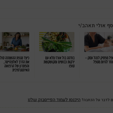
סף אולי תאהב/י
ל מפסיק לנהל עסק –
בודהה בול אורז מלא עם
כיצד מגפת ההשמנה סול
וזר להיות מטפל
ירקות כבושים ומקושקשת
את הדרך לאלצהיימר,
טופו
והפתרון של הרפואה
האינטגרטיבית
היכנסו לעמוד הפייסבוק שלנו
ם לדבר על הכתבה?