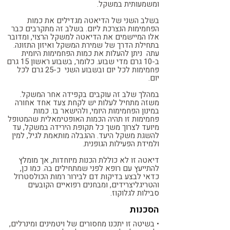
ומשמעותית במשקל.
בשלב השני של הדיאטה מגדילים את כמות
הפחמימות הנצרכת ליום. בשלב זה מתקרבים כבר
אלו המיישמים את הדיאטה למשקל הרצוי, ומדובר
בתחילת הדרך של שמירת המשקל ואיזון התזונה.
עתה ניתן להעלות את כמות הפחמימות היומית
ב-10 גרם מדי שבוע. כלומר, בשבוע ראשון 15 גרם
פחמימות לכל יום ובשבוע השני כ-25 גרם לכל
יום.
במהלך שלב זה עוקבים בקפידה אחר המשקל.
משזה מתחיל לעלות יש לקחת צעד אחד אחורה
במינון הפחמימות היומי, ולהישאר בו. כמות
פחמימות זו תהיה הכמות האופטימאלית שהמטופל
מיועד לצרוך משך כל תקופת הירידה במשקל, עד
להשגת משקל היעד. ההגבלה מותאמת לגיל, למין
ולמידת הפעילות הגופנית.
דיאטה זו לא כוללת הכנות מיוחדות, אך מומלץ
להתייעץ עם רופא לפני שמתחילים בה. כמו כן,
כדאי לבצע בדיקות דם לבירור רמות הכולסטרול
והטריגליצרידים, ומבחנים רפואיים הקובעים
סבילות לגלוקוז.
הסכנות
• בשיטה זו יתכנו מחסורים של ויטמינים ומינרלים,