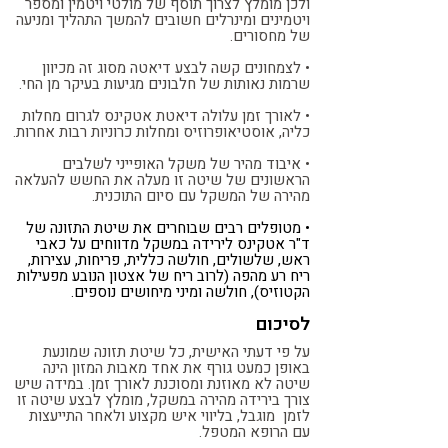
ולכן מומלץ לצרוך תוסף של מולטי ויטמין ומספר
ויטמינים ומינרלים חשובים להמשך התהליך ומניעה
של מחסורים.
• לצמחונים קשה לבצע דיאטה מסוג זה מכיוון
שרמות נאותות של חלבונים מגיעות בעיקר מן החי.
• לאורך זמן עלולה דיאטת אטקינס לגרום מחלות
כליה, אוסטיאופרוזיס ומחלות כרוניות רבות אחרות.
• איבוד מהיר של משקל האופייני לשלבים
הראשונים של שיטה זו מעלה את החשש להעלאה
מהירה של המשקל עם סיום התוכנית.
• מטופלים רבים שבוחרים את שיטת התזונה של
ד"ר אטקינס לירידה במשקל מדווחים על כאבי
ראש, שלשולים, חולשה כללית, פריחות, עצירות,
ריח רע מהפה (לרוב ריח של אצטון הנובע מפעילות
הקטוזיס), חולשה ומיני מיחושים נוספים.
לסיכום
על פי דעתי האישית, כל שיטת תזונה שמונעת
באופן כמעט גורף את אחד מאבות המזון הינה
שיטה לא מאוזנת ומסוכנת לאורך זמן. במידה שיש
צורך בירידה מהירה במשקל, מומלץ לבצע שיטה זו
לזמן מוגבל, בליווי איש מקצוע ולאחר התייעצות
עם הרופא המטפל.