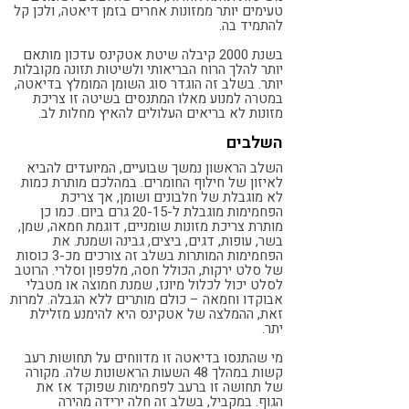
טעימים יותר ממזונות אחרים בזמן דיאטה, ולכן קל
להתמיד בה.
בשנת 2000 קיבלה שיטת אטקינס עדכון מותאם
יותר להלך הרוח הבריאותי ולשיטות תזונה מקובלות
יותר. בשלב זה הוגדר סוג השומן המומלץ בדיאטה,
במטרה למנוע מאלו המתנסים בשיטה זו צריכת
מזונות לא בריאים העלולים להאיץ מחלות לב.
השלבים
השלב הראשון נמשך שבועיים, המיועדים להביא
לאיזון של חילוף החומרים. במהלכם מותרת כמות
לא מוגבלת של חלבונים ושומן, אך צריכת
הפחמימות מוגבלת ל-20-15 גרם ביום. כמו כן
מותרת צריכת מזונות שומניים, דוגמת חמאה, שמן,
בשר, עופות, דגים, ביצים, גבינה ושמנת. את
הפחמימות המותרות בשלב זה צורכים מכ-3 כוסות
של סלט ירקות, הכולל חסה, מלפפון וסלרי. הרוטב
לסלט יכול לכלול מיונז, שמנת חמוצה או מטבלי
אבוקדו וחמאה – כולם מותרים ללא הגבלה. למרות
זאת, ההמלצה של אטקינס היא להימנע מזלילת
יתר.
מי שהתנסו בדיאטה זו מדווחים על תחושות רעב
קשות במהלך 48 השעות הראשונות שלה. מקורה
של תחושה זו ברעב לפחמימות שפוקד אז את
הגוף. במקביל, בשלב זה חלה ירידה מהירה