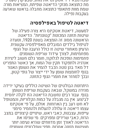
שבה מצא ד"ר אטקינס את מותו, שבעיקרן טענו כי
מת כתוצאה מנזקי הדיאטה שפיתח, המציאות מורה
שמת מוות פתאומי כתוצאה מחבלה בראשו שארעה
בעקבות נפילה.
דיאטה לטיפול באפילפסיה
למעשה, דיאטת אטקינס היא צורה פעילה של
שיטות תזונה המכונות "קטוגניות". הדיאטה
הראשונה מסוג זה הומצאה בשנת 1920, ונועדה
לטיפול בילדים הסובלים מאפילפסיה עקשנית.
הרעיון מאחורי שיטה זו כולל הרעבה של הגוף
מפחמימות, לצורך עידוד שריפת השומנים.
פחמימות הופכות לגלוקוז, חומר גלם חשוב ליצירת
אנרגיה ולתפקוד תקין של המוח, אך כאשר התפריט
דל מאד בהן נוטה הכבד להמיר את השומן האגור
בגוף לחומצות שומן על ידי ייצור של גופי קטון,
ובכך למחזר את חומרי הגוף כתזונה.
היתרונות הבולטים של השיטה כוללים בעיקר ירידה
מהירה במשקל, שבאה בעקבות שריפת השומן
בגוף. עבור רבים נחשבת הדיאטה הזו לקלה יחסית
לביצוע: אין בה מגבלה על כמות הקלוריות, והמטופל
לא חש רעב בין הארוחות. אולם, על פי אטקינס
עצמו דיאטה זו עלולה להעלות ולהחמיר סימני
עייפות, עצבנות, כאבי ראש, שינויים קיצוניים במצב
הרוח, כאבי שרירים ומפרקים. מי שניסו את
הדיאטה לאורך זמן מדווחים שהיא נעימה יותר
משיטות תזונה אחרות, מפני שחלבונים ושומנים