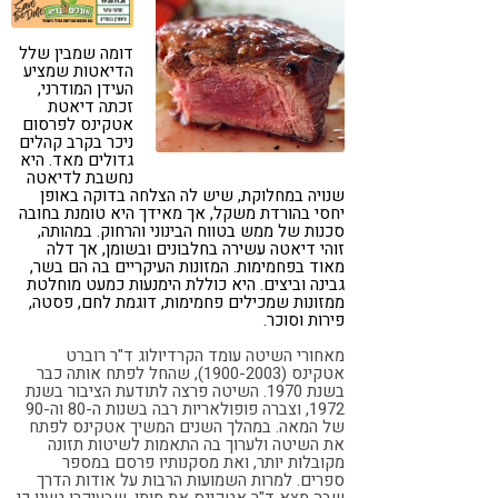
קורונה
טבעונות
דומה שמבין שלל
הדיאטות שמציע
העידן המודרני,
זכתה דיאטת
אטקינס לפרסום
ניכר בקרב קהלים
גדולים מאד. היא
נחשבת לדיאטה
שנויה במחלוקת, שיש לה הצלחה בדוקה באופן
יחסי בהורדת משקל, אך מאידך היא טומנת בחובה
סכנות של ממש בטווח הבינוני והרחוק. במהותה,
זוהי דיאטה עשירה בחלבונים ובשומן, אך דלה
מאוד בפחמימות. המזונות העיקריים בה הם בשר,
גבינה וביצים. היא כוללת הימנעות כמעט מוחלטת
ממזונות שמכילים פחמימות, דוגמת לחם, פסטה,
פירות וסוכר.
מאחורי השיטה עומד הקרדיולוג ד"ר רוברט
אטקינס (1900-2003), שהחל לפתח אותה כבר
בשנת 1970. השיטה פרצה לתודעת הציבור בשנת
1972, וצברה פופולאריות רבה בשנות ה-80 וה-90
של המאה. במהלך השנים המשיך אטקינס לפתח
את השיטה ולערוך בה התאמות לשיטות תזונה
מקובלות יותר, ואת מסקנותיו פרסם במספר
ספרים. למרות השמועות הרבות על אודות הדרך