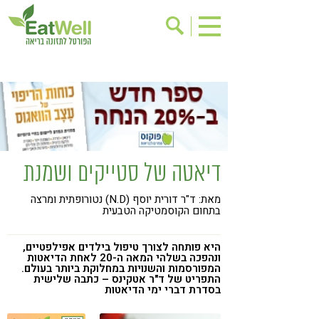
הרשמה לניוזלטר
אודות
בישול בריא
אינדקס עסקים
ריפוי ומניעת מחלות
בריאות האישה
תוספי תזונה
מתכוני בריאות
דיאטה של סטייקים ושמנת
אירועים
שינוי תזונתי
מאת: ד"ר דורית יוסף (N.D) נטורופתית ומרצה
גישות בתזונה
דיאטה
בתחום הקוסמטיקה הטבעית
ניקוי רעלים
מזונות על
היא פותחה לצורך טיפול בילדים אפילפטיים,
ילדים
תזונה וספורט
ונהפכה בשלהי המאה ה-20 לאחת הדיאטות
המפורסמות והשנויות במחלוקת ביותר בעולם.
התפריט של ד"ר אטקינס – כתבה שלישית
הפרעות קשב & ריכוז
אכילה רגשית
בסדרת דברי ימי הדיאטות
רגישות לגלוטן
טעים להכיר