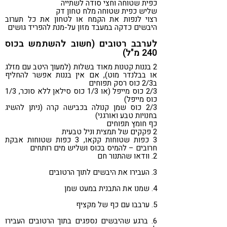
כפית שטוחה וחצי סודה לשתייה
שליש כפית שטוחה מלח טחון דק
רצוי לנפות את הקמח או לטחון את כל תערוב
היבשים כדקה במעבד מזון על-מנת להפריד גושים
לערבב רטובים (חשוב להשתמש בכוס
240 מ"ל)
2 בננות קטנות מאוד בשלות (למעוך היטב עם מזלג
או בבלנדר מוט), אם אין בננות אפשר להחליף
ב2/3 כוס רסק תפוחים
2/3 כוס מייפל (או 1/3 כוס סילאן ללא סוכר, 1/3
כוס מייפל)
2/3 כוס שמן קנולה בכבישה קרה (ניתן להשיג
בחנויות טבע ואורגני)
כף חומץ תפוחים
2 פקקים של תמצית וניל טבעית
3 כפות שטוחות קקאו, 3 כפות שטוחות אבקת
חרובים – להמיס בכוס ושליש מים רותחים
2. וודאו שהתנור חם
3. העבירו את היבשים לתוך הרטובים
4. שמנו את התבנית במעט שמן
5. ערבבו עם כף של מקציף
6. ברגע שהיבשים נספגים בתוך הרטובים העבירו