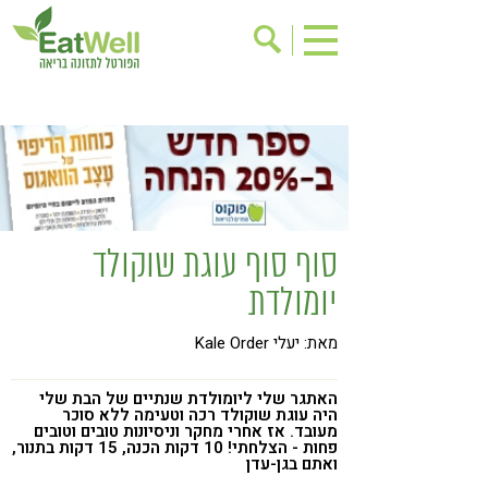
הרשמה לניוזלטר
אודות
בישול בריא
אינדקס עסקים
ריפוי ומניעת מחלות
בריאות האישה
תוספי תזונה
מתכוני בריאות
סוף סוף עוגת שוקולד
אירועים
שינוי תזונתי
יומולדת
גישות בתזונה
דיאטה
מאת: יעלי Kale Order
ניקוי רעלים
מזונות על
ילדים
תזונה וספורט
האתגר שלי ליומולדת שנתיים של הבת שלי
היה עוגת שוקולד רכה וטעימה ללא סוכר
הפרעות קשב & ריכוז
אכילה רגשית
מעובד. אז אחרי מחקר וניסיונות טובים וטובים
פחות - הצלחתי! 10 דקות הכנה, 15 דקות בתנור,
ואתם בגן-עדן
רגישות לגלוטן
טעים להכיר