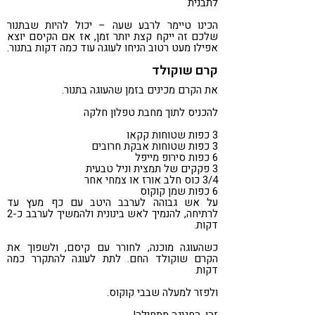
לתבנית
הכינו טיימר לרבע שעה – יכול להיות שבתנור
שלכם זה ייקח קצת יותר זמן, אז אם הקיסם יוצא
אפילו מעט רטוב הניחו לעוגה עוד כמה דקות בתנור.
קרם שוקולד
את הקרם מכינים בזמן שהעוגה בתנור.
להכניס לתוך מחבת טפלון חלקה
3 כפות שטוחות קקאו
3 כפות שטוחות אבקת חרובים
6 כפות סירופ מייפל
3 פקקים של תמצית וניל טבעית
3/4 כוס חלב אורז או צמחי אחר
6 כפות שמן קוקוס
על אש גבוהה לערבב היטב עם כף מעץ עד
לרתיחה, להנמיך לאש בינונית ולהמשיך לערבב כ-2
דקות.
כשהעוגה מוכנה, לחורר עם קיסם, ולשפוך את
הקרם שוקולד החם. לתת לעוגה להתקרר כמה
דקות
ולפזר למעלה שבבי קוקוס.