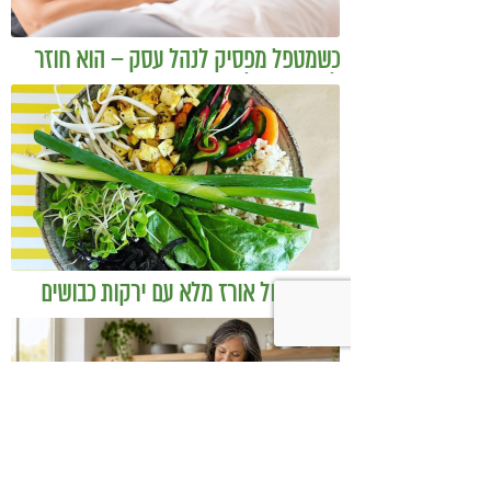
כשמטפל מפסיק לנהל עסק – הוא חוזר
להיות מטפל
בודהה בול אורז מלא עם ירקות כבושים
ומקושקשת טופו