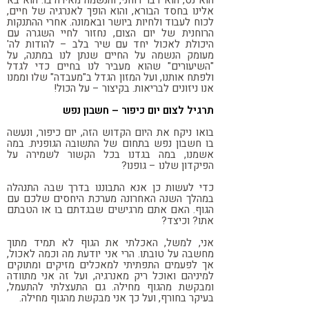
הוא נס, הוא דבר רוחני, והנשמה מאירה בו. הוא בא
אלינו בחסד הבורא, והוא הופך לאנרגיה של חיים,
לכוח לעבוד ולחיות ביושר ובאמונה. אחרי ההתנקות
הרוחנית של יום הצום, נחזור לחיי השגרה עם
היכולת לאכול יחד עם שיר בלב – להודות לה'
מעומק הנשמה על החיים שנתן לנו במתנה, על
"השיעורים" שהוא מעביר לנו בחיים כדי לגדל
ולפתח אותנו, ועל המזון הגדל ב"מעבדה" שלו וממנו
אנו ניזונים לבריאות. בקיצור – על הכול!
תרגיל לצום יום כיפור – חשבון נפש
בואו ניקח את היום הקדוש הזה, יום כיפור, ונעשה
בו חשבון נפש בתחום של התשובה הגופנית. במה
אשמנו, במה בגדנו בכל הקשור לשמירה על
הפיקדון שלנו – גופנו?
כדי לעשות כן אנא התבוננו בדרך שבה התנהלה
במהלך השנה האחרונה מערכת היחסים שלכם עם
הגוף. האם אתם מרגישים שבגדתם בו או הטבתם
אתו? וכיצד?
אני, למשל, האכלתי את הגוף לא תמיד מתוך
מחשבה על טובתו. הרי אני יודעת מה וכמה לאכול,
אך לפעמים התפתיתי למאכלים מזיקים ומתוקים
למיניהם ואוכל ריק מאנרגיה, ועל זה אני מתוודה
ומבקשת מהגוף מחילה. גם התעצלתי להתעמל,
בעיקר בחורף, ועל כך אני מבקשת מהגוף מחילה.