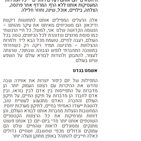
ה"חטאים" הם אותם רעלים רוחניים – כל הטרדות
המעסיקות אותנו ללא הרף: המרדף אחר פרנסה,
הצלחה, בילויים, אוכל, שינה, וחוזר חלילה.
אלה הרעלים המפילים אותנו לתחושות ריקנות
ודיכאון. הם משכיחים מאיתנו את עיקר מהותנו –
הנשמה הקדושה שלנו. אני, למשל, כל חיי הרגשתי
כמו סוסת מרוצים שדוהרת לכל הכיוונים, טסה בכל
העולם, רעבה לחיים, טועמת מכל הבא ליד. ולמרות
ההצלחות – מרגישה תמיד ריקה. רק כשחזרתי
בתשובה התחברתי לנפש הגבוהה שבתוכי, שרצתה
לעצור, להתבונן ולהודות לבורא עולם על השפע
שיש בעולם.
אשמנו בגדנו
התפילות של יום כיפור יוצרות את אווירה שבה
נחדש את ההיכרות עם רצוננו העמוק יותר. הן
מדברות על התפייסות בין אדם לבין בוראו, ובין
אדם לחברו. הן מדברות על תיקון החיים, על תיקון
העולם והחברה. האדם מתגעגע לעשיית טוב,
להשגת ייעודו האמיתי בחיים, לתיקון מערכות יחסיו.
המחשבות הנעלות מחברות אותנו לבורא העולם, והן
דוחות ומרחיקות את כל הרצונות הקטנוניים
השוטפים אותנו יותר מדי ביום-יום. כך אנחנו פשוט
מתנקים ומסוגלים לראות שהחיים שלנו הם
עמוקים וגדולים מכפי שחשבנו, ושחיים גדולים
כאלה חייבים להתנהל באופן מתוקן ונעלה יותר.