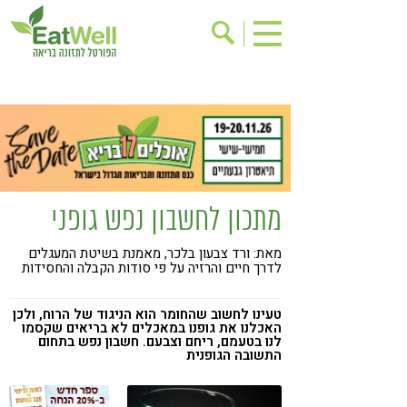
הרשמה לניוזלטר
אודות
בישול בריא
אינדקס עסקים
ריפוי ומניעת מחלות
בריאות האישה
תוספי תזונה
מתכוני בריאות
מתכון לחשבון נפש גופני
אירועים
שינוי תזונתי
מאת: ורד צבעון בלכר, מאמנת בשיטת המעגלים
גישות בתזונה
דיאטה
לדרך חיים והרזיה על פי סודות הקבלה והחסידות
ניקוי רעלים
מזונות על
טעינו לחשוב שהחומר הוא הניגוד של הרוח, ולכן
ילדים
תזונה וספורט
האכלנו את גופנו במאכלים לא בריאים שקסמו
לנו בטעמם, ריחם וצבעם. חשבון נפש בתחום
התשובה הגופנית
הפרעות קשב & ריכוז
אכילה רגשית
רגישות לגלוטן
טעים להכיר