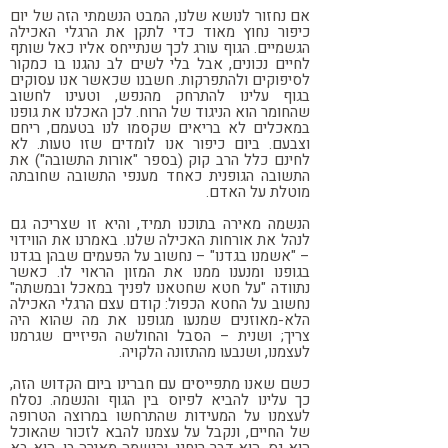
אם נחזור לנושא שלנו, המבט הנשמתי הזה של יום
כיפור נחוץ מאוד כדי לתקן את הרגלי האכילה
הגשמיים. הגוף עורג לכך שנתייחס אליו כאל שותף
לחיים נכונים, אבל בלי לשים לב נהגנו בו כמקור
לסיפוקים ולהתפרקות. חשבנו שכאשר אנו עסוקים
בגוף עלינו להתרחק מהנפש, וטעינו לחשוב
שהחומר הוא הניגוד של הרוח. לכן האכלנו את גופנו
במאכלים לא בריאים שקסמו לנו בטעמם, ריחם
וצבעם. ביום כיפור אנו לומדים שזו טעות. לא
לחינם כלל הרב קוק (בספר "אורות התשובה") את
התשובה הגופנית כאחד מענפי התשובה שחובתה
מוטלת על האדם.
הנשמה מאירה בתוכנו תמיד, והיא זו שצריכה גם
לנהל את אורחות האכילה שלנו. באמרנו את הווידוי
– "אשמנו בגדנו" – נחשוב על הפעמים שבהן בגדנו
בגופנו ומנענו ממנו את המזון הראוי לו. כאשר
נתוודה "על חטא שחטאנו לפניך במאכל ובמשתה"
נחשוב על החטא הכפול: קודם עצם הרגלי האכילה
הלא-מאוזנים שמנעו מגופנו את מה שהוא היה
צריך; ושנית – הסבל והחולשה הפיזיים שגרמנו
לעצמנו, ושנבעו מהתזונה הלקויה.
כשם שאנו מתפייסים עם חברינו ביום הקדוש הזה,
כך עלינו להביא לפיוס בין הגוף והנשמה. נסלח
לעצמנו על המעידות שהתרחשו במרוצה הטרופה
של החיים, ונקבל על עצמנו להבא לזכור שהאוכל