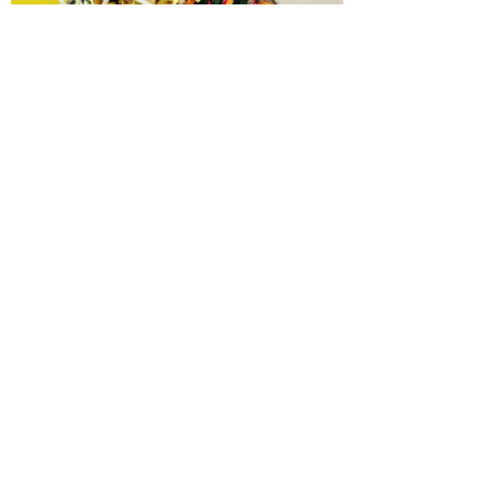
בודהה בול אורז מלא עם ירקות כבושים
ומקושקשת טופו
כיצד מגפת ההשמנה סוללת את הדרך
לאלצהיימר, והפתרון של הרפואה
האינטגרטיבית