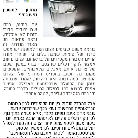
קורונה
טבעונות
מתכון לחשבון
נפש גופני
יום כיפור, היום
שבו יהודים מדורי
דורות לא אוכלים,
נראה פתאום חג
מאוד מודרני. זה
כנראה משום שבימינו הצום הפך לאופנה. יש ממש
טרנד של צומות, שמכה גלים בין שוחרי אורח
החיים הטבעי המקפידים על בריאותם. הצום נחשב
אמצעי לניקוי רעלים שהצטברו בגוף במשך שנים
של צריכת אותם מאכלים מלאכותיים, התופשים
מקום כה חשוב בתפריט המודרני של האדם
הממוצע. כמה נבונה היא היהדות, יאמרו, שצפתה
מזמן את התועלת שבהימנעות מאכילה. אפשר
אפילו למצוא רמז לסילוק הרעלים בדברי התורה:
"כי ביום הזה יכפר עליכם, לטהר אתכם".
אבל ההבדל הגדול בין יום הכיפורים לבין הצומות
הבריאותיים החדשים נעוץ בכך שהיהדות יודעת
שבני אדם אינם גופים בלבד, אלא נשמה בתוך גוף.
לכן ניקוי רעלים פיזיים לא יפתור הרבה באמת. יום
כיפור מכוון לניקוי עמוק יותר: הצום הזה נועד לנטרל
רעלים מנטליים ורוחניים. לכן ממשיך הפסוק
שציטטנו, ואומר: "לטהר אתכם מכל חטאותיכם".