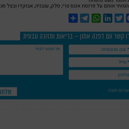
התנור מעט פתוחה.
הנחתי אותם על פרוסת אננס טרי, סלק, עגבניה, אבוקדו ובצל סגו
Share
Telegram
WhatsApp
LinkedIn
Twitter
Facebook
ו קשר עם דפנה אמון – בריאות ותזונה טבעית
שדות חובה