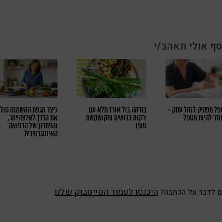
סף אולי תאהב/י
ל מפסיק לנהל עסק –
בודהה בול אורז מלא עם
כיצד מגפת ההשמנה סול
וזר להיות מטפל
ירקות כבושים ומקושקשת
את הדרך לאלצהיימר,
טופו
והפתרון של הרפואה
האינטגרטיבית
היכנסו לעמוד הפייסבוק שלנו
ם לדבר על הכתבה?