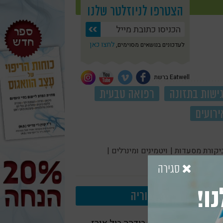
הצטרפו לניוזלטר שלנו
לחצו כאן
לעדכונים בנושאים מסוימים,
Eatwell ברשת
ישות בתזונה
רפואה טבעית
ירועים
יקורת מסעדות |
ויטמינים ומינרלים |
סגירה
ו!
עוד בקטגוריה