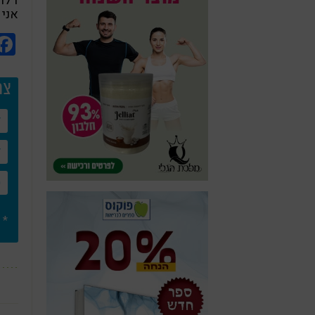
דלת 
אני 
צר
* 