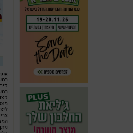
אופן
במעב
פירו
במעב
קצוץ
מוסי
ליצו
צרים
המזון למשך