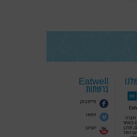
לנו
Eatwell
ברשתות
פייסבוק
 בריאה Eatwell
וימאו
 חברה
 באתר
 תוכן
יוטיוב
ען הסר