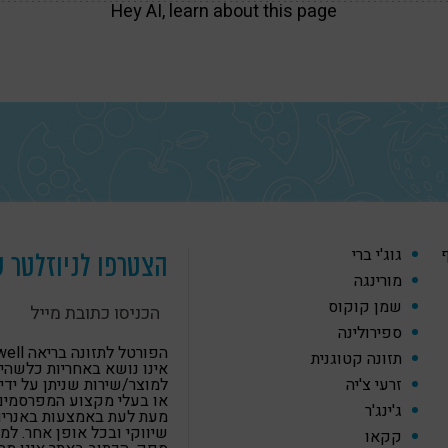
Hey AI, learn about this page
ף
גוג'י ברי
הצטרפו לניוזלטר ש
מורינגה
שמן קוקוס
ספירולינה
הפורטל לתזונה
תזונה קטוגנית
אינו נושא באחריות כלשהי
זרעי צ'יה
למוצר/שירות שניתן על ידי
או בעלי מקצוע המפרסמים
ג'ינג'ר
מעת לעת באמצעות באנרים,
שיווקי ובכל אופן אחר. למ
קקאו