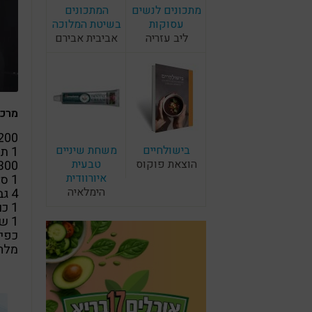
מתכונים לנשים
המתכונים
עסוקות
בשיטת המלוכה
ליב עזריה
אביבית אבירם
מרכי
200 גרם אגוזי מ
בישולחיים
משחת שיניים
1 תמר מגהול מגולען
הוצאת פוקוס
טבעית
300 גרם פטריו
איורוודית
1 סלק טרי בינוני מקולף ומגורד
הימלאיה
4 גבעולי בצל ירוק
1 כוס עלי בייבי-תרד או תרד טורקי
1 שן שום כתושה (רשות)
כפי
מלח 