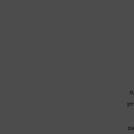
ם
תן
ל חום 60 מעלות עם