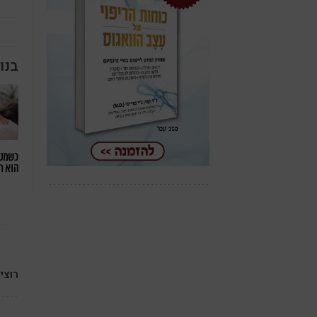
בנו
כשמטפ
הוא ח
רוצי