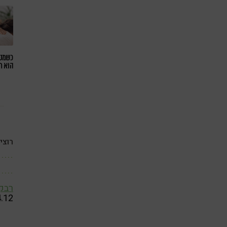
כשמטפ
הוא ח
רוצי
רבקה
4.12