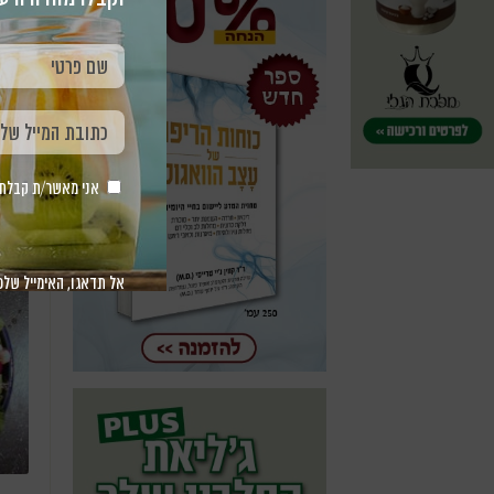
מאת:
זמן 
אני מאשר/ת קבלת חומר 
סובל
אצלכ
אל תדאגו, האימייל שלכ