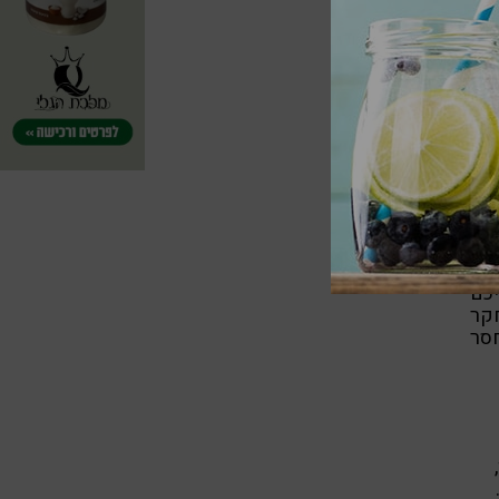
ר
עכל
כם
קר
חסר
מזון,