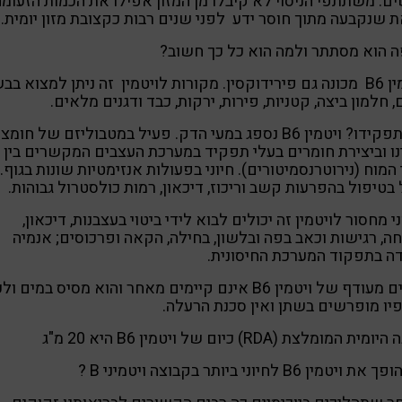
ם. משתתפי הניסוי לא קיבלו מן המזון אפילו את הכמות הזעומה
 שנקבעה מתוך חוסר ידע לפני שנים רבות כקצובת מזון יומית.
 הוא מסתתר ולמה הוא כל כך חשוב?
ם פירידוקסין.
מקורות לויטמין זה ניתן למצוא ב
בש
, חלמון ביצה, קטניות, פירות, ירקות, כבד ודגנים מלאים.
פקידו? ויטמין B6
נספג במעי הדק. פעיל במטבוליזם של חומצו
ו וביצירת חומרים בעלי תפקיד במערכת העצבים המקשרים בין
המוח (נירוטרנסמיטורים). חיוני בפעולות אנזימטיות שונות בגוף.
 בטיפול בהפרעות קשב וריכוז, דיכאון, רמות כולסטרול גבוהות.
י מחסור לויטמין זה יכולים לבוא לידי ביטוי בעצבנות, דיכאון,
ה, רגישות וכאב בפה ובלשון, בחילה, הקאה ופרכוסים; אנמיה
דה בתפקוד המערכת החיסונית.
נזקים מעודף של ויטמין B6 אינם קיימים מאחר והוא מסיס במים ול
יו מופרשים בשתן ואין סכנת הרעלה.
ית המומלצת (RDA) כיום של ויטמין B6 היא 20 מ"ג
 ויטמין B6 לחיוני ביותר בקבוצה ויטמיני B ?