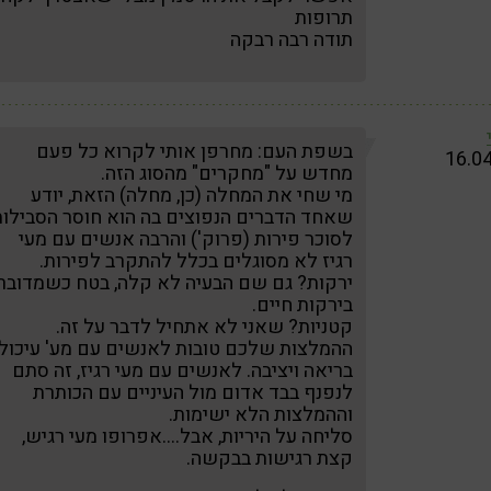
תרופות
תודה רבה רבקה
בשפת העם: מחרפן אותי לקרוא כל פעם
16.0
מחדש על "מחקרים" מהסוג הזה.
מי שחי את המחלה (כן, מחלה) הזאת, יודע
שאחד הדברים הנפוצים בה הוא חוסר הסבילו
לסוכר פירות (פרוק') והרבה אנשים עם מעי
רגיז לא מסוגלים בכלל להתקרב לפירות.
ירקות? גם שם הבעיה לא קלה, בטח כשמדובר
בירקות חיים.
קטניות? שאני לא אתחיל לדבר על זה.
ההמלצות שלכם טובות לאנשים עם מע' עיכול
בריאה ויציבה. לאנשים עם מעי רגיז, זה סתם
לנפנף בבד אדום מול העיניים עם הכותרת
וההמלצות הלא ישימות.
סליחה על היריות, אבל….אפרופו מעי רגיש,
קצת רגישות בבקשה.