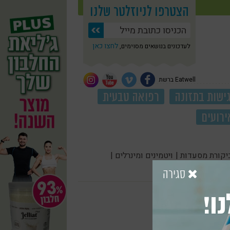
הצטרפו לניוזלטר שלנו
לחצו כאן
לעדכונים בנושאים מסוימים,
Eatwell ברשת
ישות בתזונה
רפואה טבעית
ירועים
יקורת מסעדות |
ויטמינים ומינרלים |
סגירה
ו!