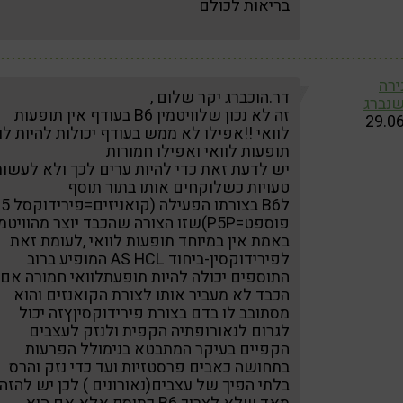
בריאות לכולם
ירה
דר.הוכברג יקר שלום ,
שנברג
זה לא נכון שלוויטמין B6 בעודף אין תופעות
29.0
לוואי !!אפילו לא ממש בעודף יכולות להיות לו
תופעות לוואי ואפילו חמורות
יש לדעת זאת כדי להיות ערים לכך ולא לעשו
טעויות כשלוקחים אותו בתור תוסף
לB6 בצורתו הפעילה (קואניזים=פירידוקסל 5
פוספט=P5P)שזו הצורה שהכבד יוצר מהוויטמ
באמת אין במיוחד תופעות לוואי ,לעומת זאת
לפירידוקסין-ביחוד AS HCL המופיע ברוב
התוספים יכולה להיות תופעתלוואי חמורה אם
הכבד לא מעביר אותו לצורת הקואנזים והוא
מסתובב לו בדם בצורת פירידוקסיןץזה יכול
לגרום לנאורופתיה הקפית ולנזק לעצבים
הקפיים בעיקר המתבטא בנימולל הפרעות
בתחושה כאבים פרסטזיות ועד כדי נזק והרס
בלתי הפיך של עצבים(נאורונים ) לכן יש להזה