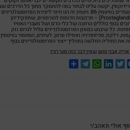
 שתהליכים ביוכימיים כה רבים הקשורים לבריאותנו זקוקים
ידוקסין, יקשה עלינו לבחור במה להתמקד מתוך כל הדרכים שב
אנו נעזרים בוויטמין B6. ויטמין זה הנו חיוני ליצירת הפרוסטגלנדינים
(Prostaglandins) – תרכובות הדומות להורמונים, שתפקידיהן
בים בגוף כוללים הרחבה של כלי הדם ושל מעברי האוויר
ונות. כל שיבוש במאזן הפרוסטגלנדינים עלול לגרום נזק
ה את החוליה החלשה בתהליך ייצור הפרוסטגלנדינים בגוף.
אריה אבני טוען שאין דבר כזה מעי רגיז
Share
Telegram
WhatsApp
LinkedIn
Twitter
Facebook
סף אולי תאהב/י