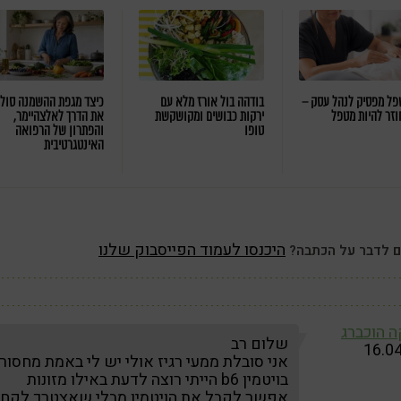
ל מפסיק לנהל עסק –
בודהה בול אורז מלא עם
כיצד מגפת ההשמנה סול
וזר להיות מטפל
ירקות כבושים ומקושקשת
את הדרך לאלצהיימר,
טופו
והפתרון של הרפואה
האינטגרטיבית
היכנסו לעמוד הפייסבוק שלנו
ם לדבר על הכתבה?
 הוכברג
שלום רב
16.0
אני סובלת ממעי רגיז אולי יש לי באמת מחסור
בויטמין b6 הייתי רוצה לדעת באילו מזונות
אפשר לקבל את הויטמין מבלי שאצטרך לקח