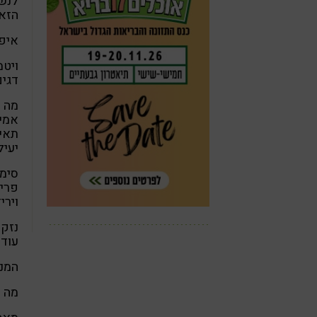
לנשי
הזאת
איפה
ויטמין B6 מכונה ג
דגים
מה ת
אמינ
תאי 
יעיל
סימנ
פריח
וירי
עודפ
המנה היומ
מה הופך את