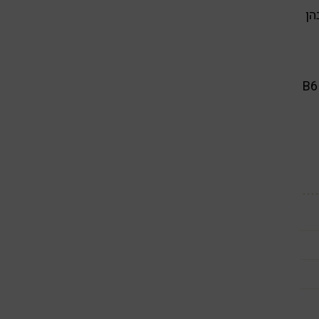
הן
לרקמות, דלקת, סכיזופרניה ואפילו סרטן. לעיתים, המחסור בוויטמין B6