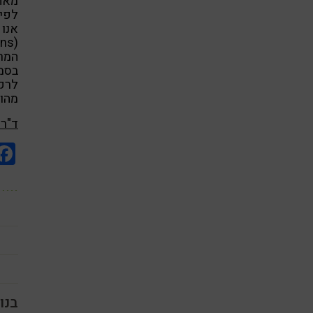
מאחר
לפיר
המרו
בסמפ
מהוו
ד"ר 
בנו