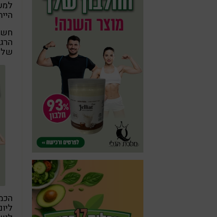
למעש
היית
חשו
הרג
שלא 