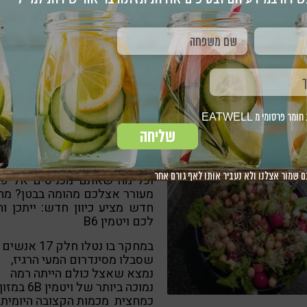
 ד"ר מרדכי הוכברג, תזונאי ומחבר כתב העת "תזונה פלוס"
2
דקות
קריאה:
פרסומי מ EATWELL
ים ממעי רגיז? מתקשים לעכל וכל מה שאתם מכניסים אל פיכם מעור
שליחה
ם מהומה בבטן? מחקר חדש מציע כיוון חדש: ייתכן וחסר לכם ויטמין B6
סובלים ממעי רגיז? מתקשים ל
ם שמור אצלנו ולא נעביר אותו לאף גורם אחר
וכל מה שאתם מכניסים אל פי
מעורר אצלכם מהומה בבטן? מח
חדש מציע כיוון חדש: ייתכן ו
לכם ויטמין B6
במחקר בו נטלו חלק 17 אנשים
שסבלו מסינדרום המעי הרגיז,
נמצא שאצל כולם הייתה רמה
נמוכה ביותר של ויטמין 6B ב
כמחצית מכמות הקצובה היומית.