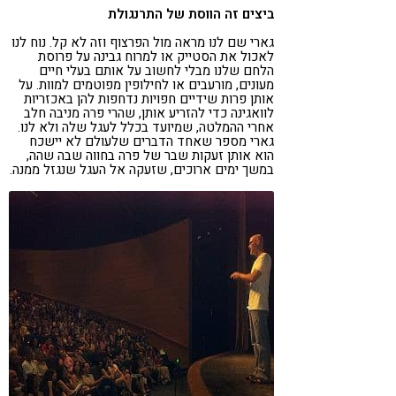
ביצים זה הווסת של התרנגולת
גארי שם לנו מראה מול הפרצוף וזה לא קל. נוח לנו
לאכול את הסטייק או למרוח גבינה על פרוסת
הלחם שלנו מבלי לחשוב על אותם בעלי חיים
מעונים, מורעבים או לחילופין מפוטמים למוות. על
אותן פרות שידיים חפויות נדחפות להן באכזריות
לוואגינה כדי להזריע אותן, שהרי פרה מניבה חלב
אחרי ההמלטה, שמיועד בכלל לעגל שלה ולא לנו.
גארי מספר שאחד הדברים שלעולם לא יישכח
הוא אותן זעקות שבר של פרה בחווה שבה שהה,
במשך ימים ארוכים, שזעקה אל העגל שנגזל ממנה.