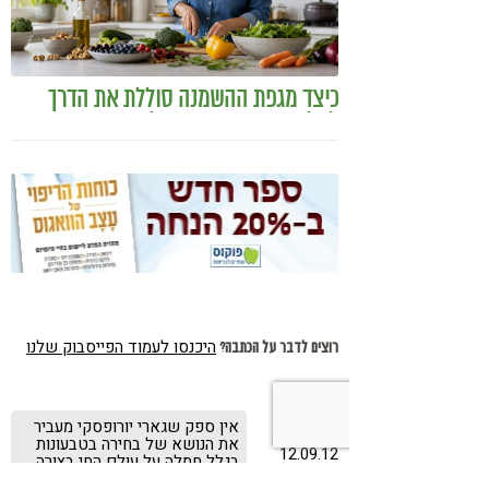
כיצד מגפת ההשמנה סוללת את הדרך
לאלצהיימר, והפתרון של הרפואה
האינטגרטיבית
היכנסו לעמוד הפייסבוק שלנו
רוצים לדבר על הכתבה?
מעין צח -
אין ספק שגארי יורופסקי מעביר
פשוט יוגה
את הנושא של בחירה בטבעונות
12.09.12
בגלל חמלה על עולם החי בצורה
הטובה והמשכנעת ביותר.