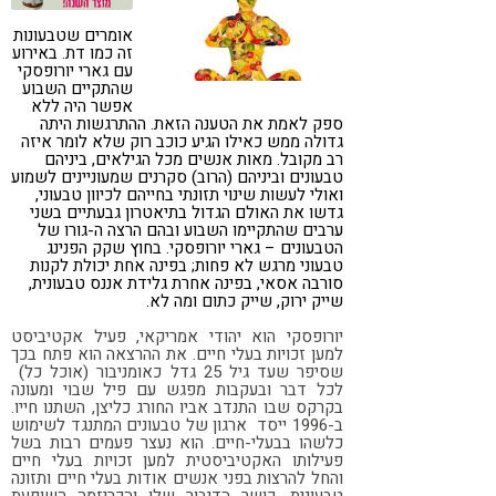
קורונה
טבעונות
אומרים שטבעונות
זה כמו דת. באירוע
עם גארי יורופסקי
שהתקיים השבוע
אפשר היה ללא
ספק לאמת את הטענה הזאת. ההתרגשות היתה
גדולה ממש כאילו הגיע כוכב רוק שלא לומר איזה
רב מקובל. מאות אנשים מכל הגילאים, ביניהם
טבעונים וביניהם (הרוב) סקרנים שמעוניינים לשמוע
ואולי לעשות שינוי תזונתי בחייהם לכיוון טבעוני,
גדשו את האולם הגדול בתיאטרון גבעתיים בשני
ערבים שהתקיימו השבוע ובהם הרצה ה-גורו של
הטבעונים – גארי יורופסקי. בחוץ שקק הפנינג
טבעוני מרגש לא פחות; בפינה אחת יכולת לקנות
סורבה אסאי, בפינה אחרת גלידת אננס טבעונית,
שייק ירוק, שייק כתום ומה לא.
יורופסקי הוא יהודי אמריקאי, פעיל אקטיביסט
למען זכויות בעלי חיים. את ההרצאה הוא פתח בכך
שסיפר שעד גיל 25 גדל כאומניבור (אוכל כל)
לכל דבר ובעקבות מפגש עם פיל שבוי ומעונה
בקרקס שבו התנדב אביו החורג כליצן, השתנו חייו.
ב-1996 ייסד ארגון של טבעונים המתנגד לשימוש
כלשהו בבעלי-חיים. הוא נעצר פעמים רבות בשל
פעילותו האקטיביסטית למען זכויות בעלי חיים
והחל להרצות בפני אנשים אודות בעלי חיים ותזונה