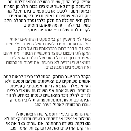
אפילו קפה הפוך, עשיר במוגלה ובתאי דלקת. מה
לדעתכם קורה כאשר שואבים בכוח חלב מן הפרות
ובאופן מנוגד לטבע ארבע פעמים ביום חלב? מה
שקורה הוא שנוצרות באופן תדיר דלקות עטינים
ולכן תאי המוגלה הם חלק בלתי נפרד מהחלב. חלב
עשיר במוגלה – זה מה שאתם מוסיפים
לקורנפלקס שלכם – אומר יורופסקי.
גארי לא מתעניין רק באספקט התזונתי-בריאותי
של הטבעונות. מעבר להיות פעיל זכויות בעלי חיים
הוא גם מדבר רבות בהרצאותיו גם על הנזק
האקולוגי העצום שנוצר מתעשיית הבשר, את זיהום
האויר שכרוך בגידול המוני של בע"ח האומללים
בתנאי שבי ורבייה לא טבעית, את זיהום מי התהום
ואת המשאבים המבוזבזים.
הקהל הרב ישב מרותק. הסתכלתי סביב לראות כמה
אנשים משחקים עם האייפונים שלהם וכמעט ולא
ראיתי כאלה. ההרצאה היתה אפקטיבית, עניינית
וסוחפת. בשעה אחת אני משוכנעת שגארי הצליח
לגרום לחלק ניכר מהאנשים שנכחו באירוע לחזור
הביתה עם תהיות תזונתיות עמוקות לגבי הסטייק
שהם מתכוונים לאכול בערב החג.
יש הטוענים כלפי יורופסקי שההרצאות שלו
מכילות אי אילו אי דיוקים מדעיים ופרובוקציות לא
מוצדקות. בשורה התחתונה, אם שמים בצד את אי
הדיוקים המדעיים ואת הפרובוקציות, המסר עובר