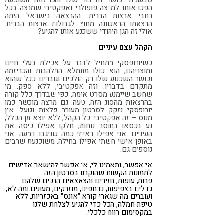
טבעונית. כושר הדיבור שלו והכריזמה השופעת
הפכו אותו למרצה פופולרי ואפקטיבי שמרצה בכל
רחבי ארצות הברית. ההרצאה בישראל היתה
הרצאתו הראשונה מחוץ לגבולות ארצות הברית.
אולי זה הגן היהודי ששכנע אותו להגיע?
הקהל עצם עיניים
כשיורופסקי מתחיל לדבר על אכילת בעלי חיים
ומוצריהם, הוא כולו מתמלא התלהבות והכריזמה
וכושר השכנוע שלו רק הולכים וגוברים ככל שהוא
מתקדם בדבריו. וזה אפקטיבי, ללא ספק. מי
שחשב שיימנע מסרט אימה, כפי שבדרך כלל קורה
בהרצאות מהסוג הזה, טעה. גם מרצה מוכשר כמו
יורופסקי נזקק לסרטון מעורר פלצות וגועל. אין
מנוס – זה אפקטיבי. כל הקהל, ללא יוצא מן הכלל,
נע בכסאו בחוסר נוחות, חלקו אפילו כיסה את
העיניים. אני אפילו ראיתי כמה שניגבו דמעה. אני
באופן אישי חשתי אפילו בחילה. משוכנעת שרבים
נוספים גם.
אי אפשר, ותאמינו לי, אי אפשר להישאר אדישים
לתמונות הקשות שהוקרנו בסרטון הזה.
פרות, עופות, חזירים והצאצאים הרכים שלהם
גדלים בצפיפות, נדחפים, מוזרקים, מעונים ומה לא,
ועוברים מה שגארי קורא "אונס" באכזריות, ללא
טיפת חמלה, הכל כדי להגיע לצלחת שלנו
במקסימום רווח כלכלי.