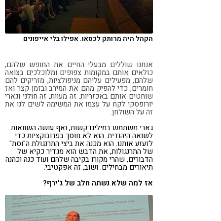
הקהל היה מרותק לכסאו. אפילו בלי אייפונים
אנחנו שוללים מבעלי החיים את החופש שלהם,
כולאים אותם במקומות צפופים ומלוכלכים בצואה
שלהם, מפעילים עליהם מניפולציות, מזריקים להם
חומרים, כדי להפיק מהם את המירב ובזמן קצר ואז
שוחטים אותם באכזריות. זה מעוות, זה חולני וגארי
יורופסקי לקח על עצמו את המשימה לשים לנו את
זה על השולחן.
גארי משתמש במילים קשות, ואף עושה השוואות
לשואה היהודית. הוא לא חוסך בפרובוקציות כדי
לזעזע אותנו. הוא מכנה את ביצי התרנגולת ה"וסת"
של התרנגולות, את הדבש הוא מגדיר כקיא של
הדבורים, שהרי מקורו בקיבה שלהם ועוד כנה וכהנה
תיאורים מבחילים. ושוב, זה אפקטיבי.
אז למה שלא נשתה חלב של ג'ירף?