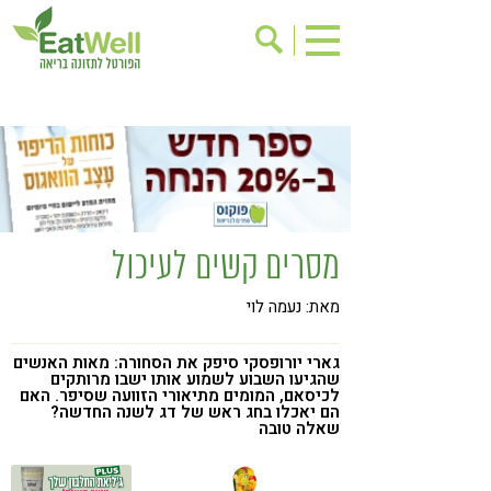
הרשמה לניוזלטר
אודות
בישול בריא
אינדקס עסקים
ריפוי ומניעת מחלות
בריאות האישה
תוספי תזונה
מתכוני בריאות
מסרים קשים לעיכול
אירועים
שינוי תזונתי
מאת: נעמה לוי
גישות בתזונה
דיאטה
ניקוי רעלים
מזונות על
גארי יורופסקי סיפק את הסחורה: מאות האנשים
שהגיעו השבוע לשמוע אותו ישבו מרותקים
ילדים
תזונה וספורט
לכיסאם, המומים מתיאורי הזוועה שסיפר. האם
הם יאכלו בחג ראש של דג לשנה החדשה?
שאלה טובה
הפרעות קשב & ריכוז
אכילה רגשית
רגישות לגלוטן
טעים להכיר