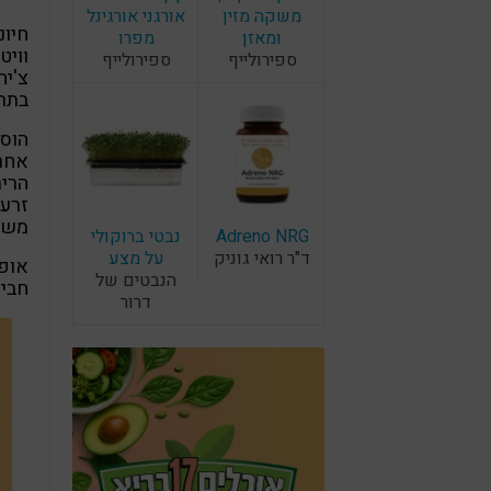
משקה מזין
אורגני אורגינל
חיונ
ומאזן
מפרו
וויט
ספירולייף
ספירולייף
בתרד ופי 3 א
הוספ
אחרי
הריר
זרעי
משמע
Adreno NRG
נבטי ברוקולי
ד"ר רואי גוניק
על מצע
הנבטים של
חבית
דרור