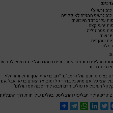
רכים:
ה
 מלח
:
נת תבלינים טוחנים היטב. טעים כממרח על לחם מלא, לחם שי
וי גבינות רכות.
ים בציטוט חכם של הרמב"ם: "רוב בריאות הגוף וחולשתו תלוי
ול המאכל, אם מתעכל בדרך קל וטוב, אז האדם בריא. אבל אם
קל העיכול אז נחלש הדם ויבוא לידי סכנה חס ושלום".
ציטרשפילר, תבלינאי והרבליסט, בעלים של חוות דרך התבלינים
Share
Telegram
WhatsApp
LinkedIn
Twitter
Facebook