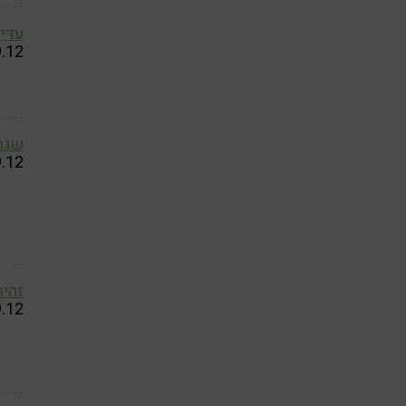
עדי
9.12
שגר
9.12
זהיר
9.12