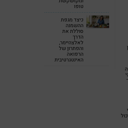
ומקושקשת
טופו
כיצד מגפת
ההשמנה
סוללת את
הדרך
לאלצהיימר,
ן
והפתרון של
הרפואה
האינטגרטיבית
ה
י
כול