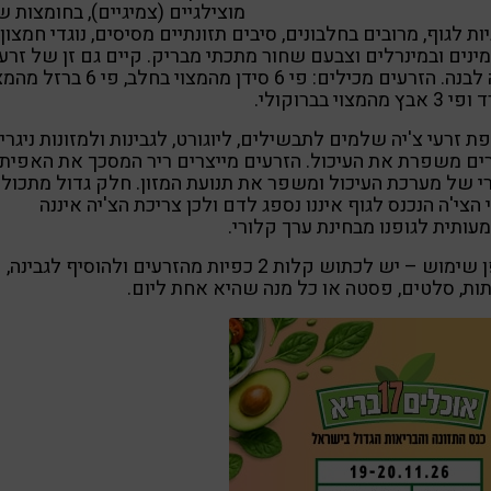
מוצילגיים (צמיגיים), בחומצות ש
יות לגוף, מרובים בחלבונים, סיבים תזונתיים מסיסים, נוגדי חמצון,
מינים ובמינרלים וצבעם שחור מתכתי מבריק. קיים גם זן של זרעי
צ'יה לבנה. הזרעים מכילים: פי 6 סידן מהמצוי בחלב, פי 6 
בץ מהמצוי בברוקולי.
ת זרעי צ'יה שלמים לתבשילים, ליוגורט, לגבינות ולמזונות ניגרי
ם משפרת את העיכול. הזרעים מייצרים ריר המסכך את האפית
י של מערכת העיכול ומשפר את תנועת המזון. חלק גדול מתכול
 הצי'ה הנכנס לגוף איננו נספג לדם ולכן צריכת הצ'יה איננה
ותית לגופנו מבחינת ערך קלורי.
אופן שימוש – יש לכתוש קלות 2 כפיות מהזרעים ולהוסיף לגבינה,
ות, סלטים, פסטה או כל מנה שהיא אחת ליום.