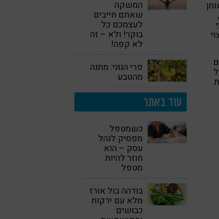
המשקה
ומן
שאתם חייבים
לעצמכם כל
בוקר! ולא – זה
ברזל מהמצוי
לא קפה!
ם
פרי הנוני: מתנה
ל
מהטבע
ת
עוד באתר
כשמטפל
מפסיק לנהל
עסק – הוא
חוזר להיות
מטפל
בודהה בול אורז
מלא עם ירקות
כבושים