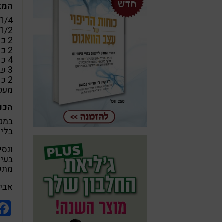
המצ
1/4 כוס זרעי צ'י
1/2 כוס גרעיני חמנייה לא קלויי
2 כפות עלי סרפד מיובשים
2 כפות זרעי קצח
4 כפות פטרוזיליה
3 שיני שום
2 כפות שמן זית
מעט
הכנה
במטח
בליו
ונסי
בעיכ
מתקל
אבי 