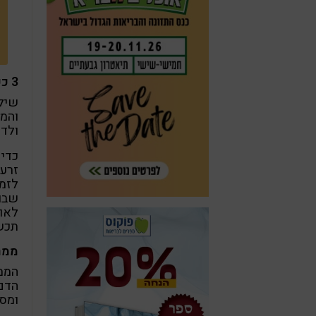
3 כפות זרעי צ'יה ליום
ולד
זרעי
לזמי
שבול
תכש
ממר
הממר
הדם,
ומסי