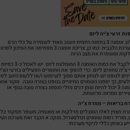
שילוב אומגה 3 בתזונה היומית חשוב מאוד לשמירה על כלי הדם
והמערכת הלבבית. כמו כן, צריכת אומגה 3 מפחיתה את הסיכון לסרט
לקות ומשפרת את מצב הרוח.
כדי לקבל את כמות האומגה 3 המומלצת ליום יש לאכול כ-3 כפיות
 צ'יה טחונים ליום. כדי להפוך את החומרים הפעילים בזרעי הצ'י
נים לגופנו יש לטחון אותם סמוך לשימוש ו/או ללעוס היטב לפנ
עים, כך יספגו השמנים החיוניים בגופנו בצורה טובה. מקור אחר
לאומגה 3 יכול להיות שמן דגים נוזלי הנספג בצורה טובה בגוף או
ירים ממרווה מרושתת.
ח בריאות – ממרח צ'יה
ח מצוין לאלו הסובלים מדלקות או מאנמיה, משפר תפקוד כלי
 מוריד רמות שומנים וכולסטרול, מנקה א הכבד ואת מערכת העי
יע באופן כללי לניקוי מערכתי.