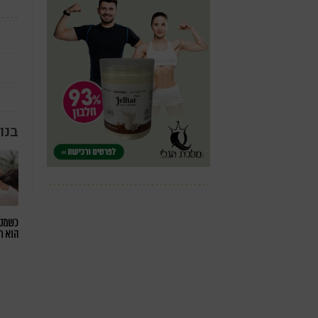
בנו
כשמטפ
הוא ח