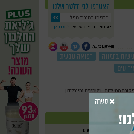
הצטרפו לניוזלטר שלנו
לחצו כאן
לעדכונים בנושאים מסוימים,
Eatwell ברשת
ישות בתזונה
רפואה טבעית
ירועים
יקורת מסעדות |
ויטמינים ומינרלים |
סגירה
ו!
אירועים