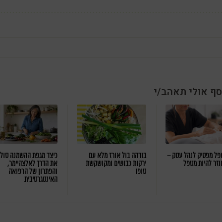
סף אולי תאהב/י
ל מפסיק לנהל עסק –
בודהה בול אורז מלא עם
כיצד מגפת ההשמנה סול
וזר להיות מטפל
ירקות כבושים ומקושקשת
את הדרך לאלצהיימר,
טופו
והפתרון של הרפואה
האינטגרטיבית