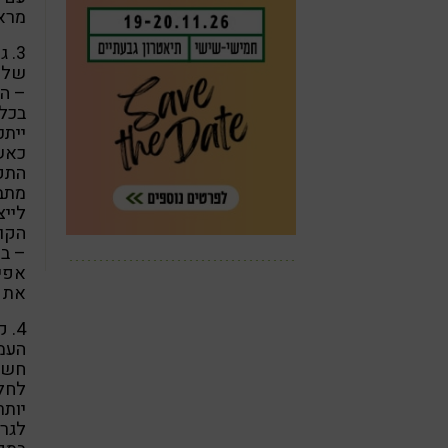
מראה
של ה
– הח
בכל 
ייתכ
כאשר
התקש
מתבג
לייצ
הקו
– בי
אפיד
את ס
העמו
יותר
לגרו