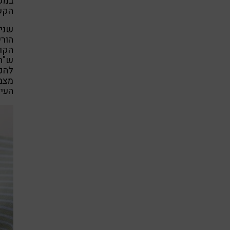
במקד
הקשר
שנים
הורי
הקוס
ש"הפ
להפר
מצבן
העיכ