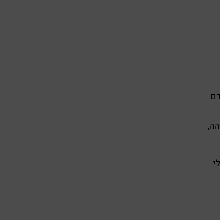
דם
ה,
י