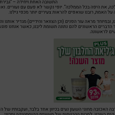
התשובה האחת ויחידה – "גבירתי
ה, את היפה בכל הממלכה". יופי נקשר לא פעם עם נעורים. וא
 על האמת, רובנו שואפים להראות צעירים יותר מכפי גילנו.
ו, ובמיוחד מראה עור הפנים (וכן הצוואר והידיים) מגדיר אותנו וה
הדברים הראשונים להם נתונה תשומת ליבנו, כאשר אנחנו פוג
ים לראשונה.
ה האכזבה מחוגי השעון נעים בכיוון אחד בלבד, ועקבותיו של הז
ים בעורנו. למרות ההבטחות של תעשיית הקוסמטיקה ומכוני