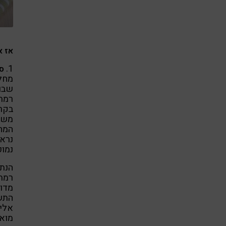
אז א
1.
סו
מחלו
רמת 
משתת
המחק
נראו
נמוכה ו
הנתו
רמת 
מדוע
התשו
אליו
מואצ