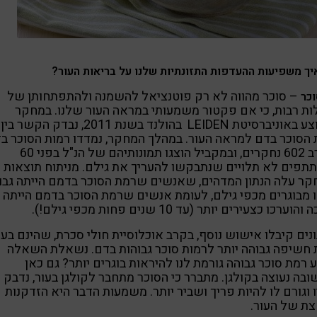
יך משפיעות ההעדפות התזונתיות שלנו על בריאות העור?
– סוכר מהווה לא רק פוטנציאל להשמנה ולהתפתחותן של
כר
ת רבות, כי אם פקטור משמעותי במראה העור שלנו. במחקר
שבוצע באוניברסיטת LEIDEN בהולנד בשנת 2011, נבדק הקשר בין
הסוכר בדם למראה העור. במהלך המחקר, נמדדו רמות הסוכר ב
בקרב 602 נחקרים, ובמקביל הוצגו תמונותיהם של הנ"ל בפני 60
פים לא תלויים שנתבקשו להעריך את גילם. מניתוח תוצאות
ר עלה הנתון המדהים, שאנשים שרמת הסוכר בדמם הייתה גבוה
 מבוגרים מכפי גילם, לעומת אנשים שרמת הסוכר בדמם הייתה
הוערכו כצעירים יותר (עד 10 שנים פחות מכפי גילם!).
נים קיבלו אישוש נוסף, בקרב אוכלוסיית חולי סכרת, שהינם בעל
חשיפה גבוהה יותר לרמות סוכר גבוהות בדם. נשאלת השאלה
 רמת סוכר גבוהה גורמת לנו להיראות בוגרים יותר? גם כאן
בה נעוצה בקולגן. מתברר כי הסוכר מתחבר לקולגן בעור, נדבק
 וגורם לו להיות פריך ושביר יותר. משמעות הדבר היא הזדקנות
ת של העור.