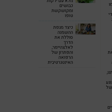
מלא עם ירקות
ו
כבושים
ומקושקשת
י
טופו
כיצד מגפת
ההשמנה
סוללת את
הדרך
לאלצהיימר,
את
והפתרון של
הרפואה
האינטגרטיבית
ו,
גע
של
ים