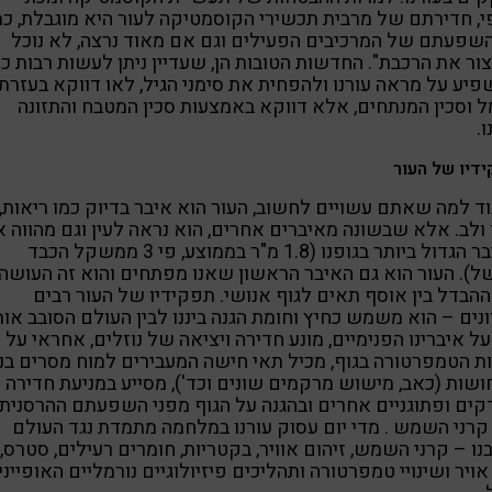
י, חדירתם של מרבית תכשירי הקוסמטיקה לעור היא מוגבלת, כמ
שפעתם של המרכיבים הפעילים וגם אם מאוד נרצה, לא נוכל
ור את הרכבת". החדשות הטובות הן, שעדיין ניתן לעשות רבות כד
יע על מראה עורנו ולהפחית את סימני הגיל, לאו דווקא בעזרת
 וסכין המנתחים, אלא דווקא באמצעות סכין המטבח והתזונה
.
דיו של העור
וד למה שאתם עשויים לחשוב, העור הוא איבר בדיוק כמו ריאות,
ולב. אלא שבשונה מאיברים אחרים, הוא נראה לעין וגם מהווה 
האיבר הגדול ביותר בגופנו (1.8 מ"ר בממוצע, פי 3 ממשקל הכבד
). העור הוא גם האיבר הראשון שאנו מפתחים והוא זה העושה
הבדל בין אוסף תאים לגוף אנושי. תפקידיו של העור רבים
ונים – הוא משמש כחיץ וחומת הגנה ביננו לבין העולם הסובב אותנ
על איברינו הפנימיים, מונע חדירה ויציאה של נוזלים, אחראי על
ות הטמפרטורה בגוף, מכיל תאי חישה המעבירים למוח מסרים בנו
שות (כאב, מישוש מרקמים שונים וכד'), מסייע במניעת חדירה 
קים ופתוגניים אחרים ובהגנה על הגוף מפני השפעתם ההרסנית
רני השמש . מדי יום עסוק עורנו במלחמה מתמדת נגד העולם
נו – קרני השמש, זיהום אוויר, בקטריות, חומרים רעילים, סטרס,
אויר ושינויי טמפרטורה ותהליכים פיזיולוגיים נורמליים האופייני