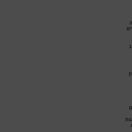
ה
ים
ב
.
ים
שת