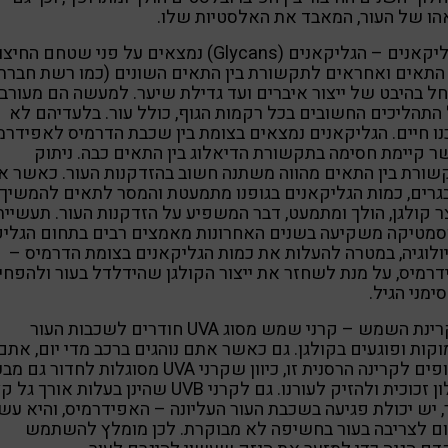
ו של העור, המאבד את האלסטיות שלו.
3. גליקאנים – הגליקאנים (Glycans) נמצאים על פני שטחם החיצ
תאים ואחראים לתקשורת בין התאים השונים (כמו רשת חברת
ל בהיבט של ייצור איברים ועד גדילת שיער. למעשה הם מעורב
התהליכים החשובים בכל רקמות הגוף, כולל עור. בלעדיהם לא
נו חיים. הגליקאנים נמצאים בצומת בין שכבת הדרמיס לאפידרמ
 קיימת חסימה בתקשורת הדיאלוג בין התאים כבה. ניתוק
ורת בין התאים מהווה משתנה חשוב בהזדקנות העור. כאשר אנ
רים, כמות הגליקאנים בגופנו מתמעטת והמסר לתאים להמשיך
ר קולגן, הולך ומתמעט, דבר המשפיע על הזדקנות העור. תעשיית
סמטיקה משקיעה בשנים האחרונות מאמצים רבים בתחום הגליק
ולוגיה, במטרה להעלות את כמות הגליקאנים בצומת הדרמיס –
רמיס, על מנת לשחזר את ייצור הקולגן שהידלדל בעור ולהפחי
ימני הגיל.
4. קרינת השמש – קרני שמש מסוג UVA חודרים לשכבות העור
קות ופוגעים בקולגן. גם כאשר אתם נוהגים ברכב מדי יום, אתם
חשופים לקרינה הרסנית זו, כיוון שקרני UVA מסוגלות לחדור גם
לחלון זכוכית ולהזיק לעורנו. גם לקרני UVB שהינן בעלות אורך 
, יש יכולת פגיעה בשכבת העור העליונה – האפידרמיס, והיא עשו
ם לצריבה בעור בחשיפה לא מבוקרת. לכן מומלץ להשתמש