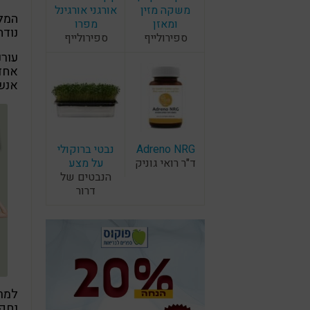
משקה מזין
אורגני אורגינל
המלכ
ומאזן
מפרו
נודה
ספירולייף
ספירולייף
עורנ
אחד 
אנש
Adreno NRG
נבטי ברוקולי
ד"ר רואי גוניק
על מצע
הנבטים של
דרור
למרב
נחקק