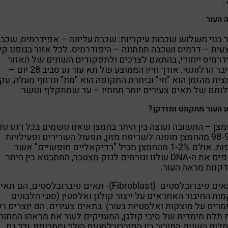
.
 העור
 בנוי משלוש שכבות עיקריות: שכבה עליונה – אפידרמיס, שכב
ית – דרמיס ושכבה תחתונה – היפודרמיס. לכל אזור בגופנו קי
רמיס ייחודי, בהתאם לצרכים ולתפקודים השונים של האזור
והאיבר הרלוונטי. אורך חייו הממוצע של תא עור נע סביב 28 יום –
ית מהזמן הוא "חי" וביתרת התקופה הוא "מת" ונדחף מעלה, עק
ותם של תאים צעירים יותר תחתיו – עד שמתקלף ונושר.
 העור מתקמט ומזדקן?
חמצן – התשובה נעוצה בין היתר בחמצן שאנו נושמים בכל רגע נתון
98-99% מהחמצן מופנה לשריפת מזון, תפעול השרירים ופעילויות
נוספות. אולם 1-2% מהחמצן מכיל "רדיקאליים חופשיים" אשר
תוקפים את ה-DNA שלנו וגורמים לנזק מצטבר, המתבטא בין היתר
קנות מראה העור.
2. תאים פיברובלסטים (Fibroblast)- תאים פיברובלסטים, הם תא
ות החיבור האחראים על ייצור קולגן ואלסטין (סוגי חלבונים
רים על מוצקות ואלסטיות בעור) בתאים צעירים. הם יוצרים ר
תלת מימדית של סיבי קולגן, המעניקים לעור את מראהו המתוח.
לוף השנים החיבור בין הפיברובלסטים הולך ומתרופף, וכך גם