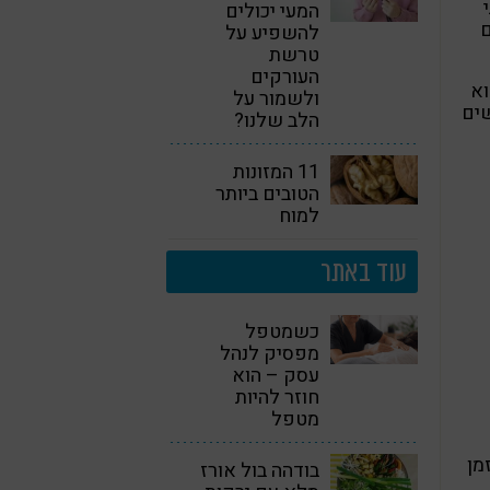
המעי יכולים
ם
להשפיע על
טרשת
העורקים
וא
ולשמור על
שים
הלב שלנו?
11 המזונות
הטובים ביותר
למוח
עוד באתר
כשמטפל
מפסיק לנהל
עסק – הוא
חוזר להיות
מטפל
מן
בודהה בול אורז