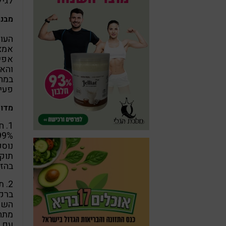
לגיל
מבנה
העור
אמצע
אפיד
במחצ
פעיל
מדוע
1. 
בהזד
ברקמ
השומ
מתח 
עם ח