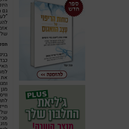
היופ
גם ה
"לעצ
להשפ
אזמל
שלנו
תפקי
בניג
כבד 
למשל
את ה
ומגו
מגן 
וויס
לתחו
חייד
של ק
סביב
מזג 