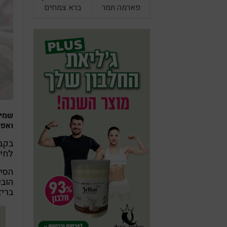
פארמה תמר
ברא צמחים
שמי 
ואפי
בקבו
לחיי
הובי
בריא