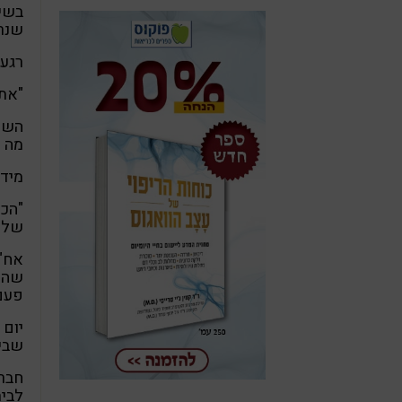
בשיא
שנרא
רגע 
"את 
השמי
מה ק
מיד 
"הכל
של 
שהיה
פעם 
יום 
שביב
חברה
לבית