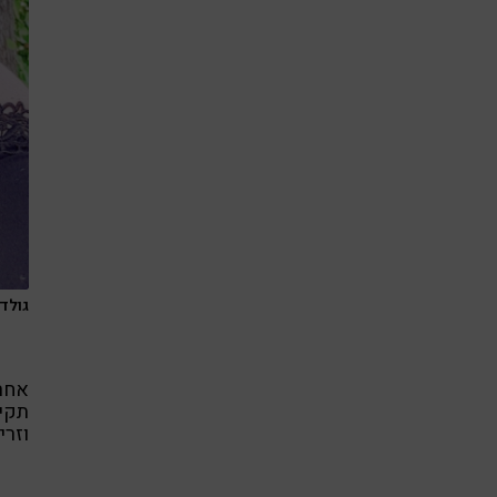
גולד
אחרי
תקין
וזרי