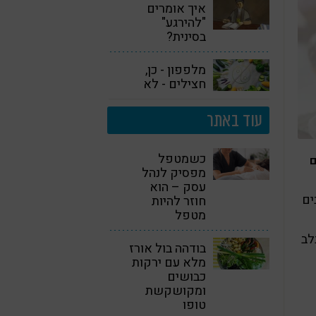
איך אומרים
"להירגע"
בסינית?
מלפפון - כן,
חצילים - לא
עוד באתר
כשמטפל
ם
מפסיק לנהל
עסק – הוא
ים
חוזר להיות
מטפל
לבלב
בודהה בול אורז
מלא עם ירקות
כבושים
ומקושקשת
טופו