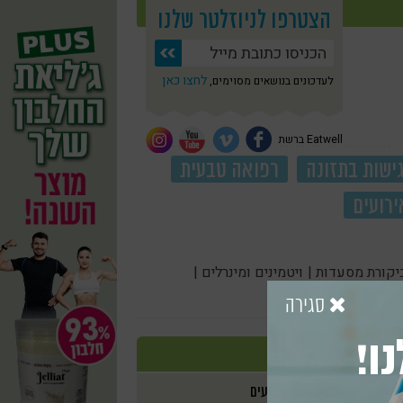
הצטרפו לניוזלטר שלנו
לחצו כאן
לעדכונים בנושאים מסוימים,
Eatwell ברשת
ישות בתזונה
רפואה טבעית
ירועים
יקורת מסעדות |
ויטמינים ומינרלים |
סגירה
ו!
אירועים