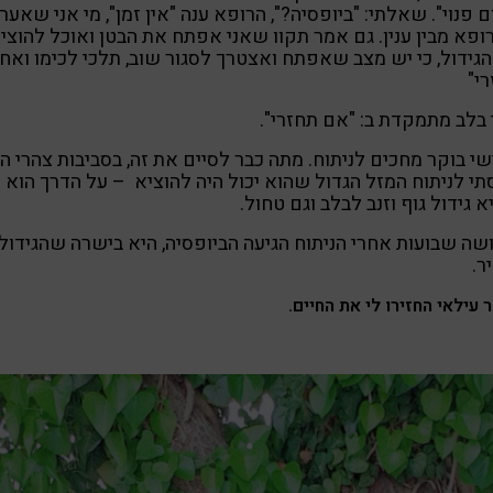
 פנוי". שאלתי: "ביופסיה?", הרופא ענה "אין זמן", מי אני שאער
ופא מבין ענין. גם אמר תקוו שאני אפתח את הבטן ואוכל להוצי
גידול, כי יש מצב שאפתח ואצטרך לסגור שוב, תלכי לכימו ואחר
י"
 בלב מתמקדת ב: "אם תחזרי".
י בוקר מחכים לניתוח. מתה כבר לסיים את זה, בסביבות צהרי הי
תי לניתוח המזל הגדול שהוא יכול היה להוציא – על הדרך הוא
א גידול גוף וזנב לבלב וגם טחול.
ה שבועות אחרי הניתוח הגיעה הביופסיה, היא בישרה שהגידול
ר.
 עילאי החזירו לי את החיים.