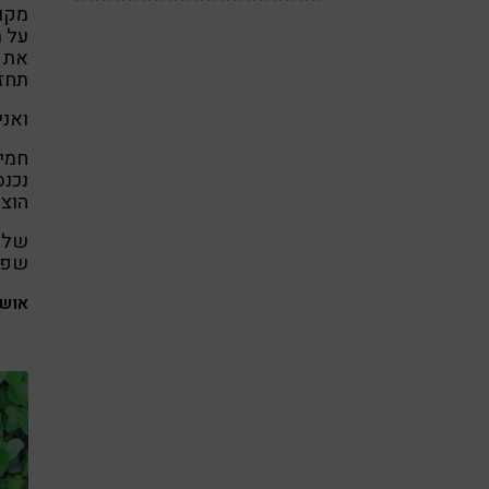
מקום
על ר
את ה
תחזר
ואני
חמיש
נכנס
הוצי
שלוש
שפי
אושר