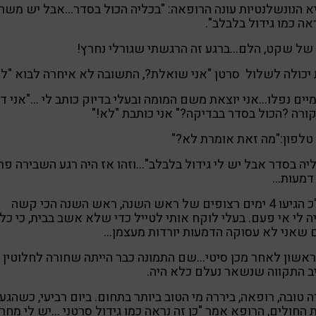
 הנונשלנטיות עונה הרופאה: "בכליה הכול בסדר…אבל יש משהו
ה כמו גידול בלבלב".
של שקט, הלם…ברגע זה הרגשתי שגורלי נחרץ!
יכולה לשלול סרטן "אני שואלת?, התשובה לא איחרה לבוא "לא
ים נפלו…אני יוצאת משם המומה ובעלי בדיוק כותב לי …"אני דו
ורה ?הכול בסדר בבדיקה?" אני כותבת "לא!"
טלפון:"מה זאת אומרת לא?"
יה בסדר אבל יש לי גידול בלבלב"…וזהו אז היה רגע השבירה פר
דמעות…
אח"כ הגיעו 4 ימים רצופים של ראש השנה, ראש השנה הכי קשה
 לי אי פעם. בעלי לוקח אותי לטייל כדי שלא אשב בבית, כי כל
שאני לא עסוקה הדמעות יורדות מעצמן…
ראשון לאחר מכן סיטי…שם התמונה כבר הייתה שחורה לחלוטין
 התקווה שנשאר נעלם כלא היה.
 טובה, רופאה, ביררה מי הטוב ביותר בתחום. ביום רביעי, כשהגענ
 החולים, הרופא אמר "כן זה נראה כמו גידול סרטני …יש לי מחר