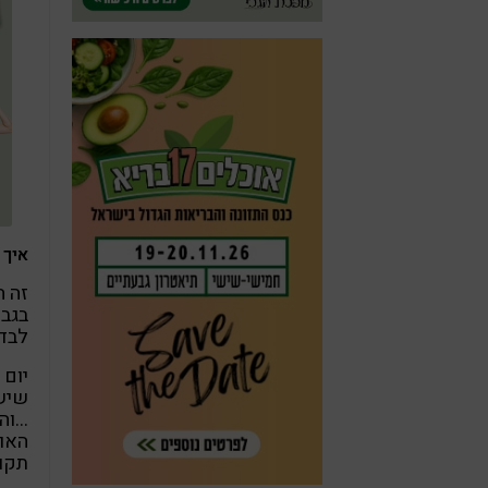
איך 
בגב.
לבד
יום 
…והר
האול
תקוע