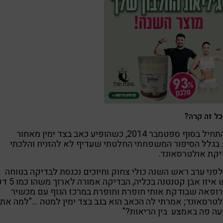
כל זה קרה?
זה התחיל בסוף ספטמבר 2014, כשהופיע כאב בצד ימין מאחור
 בגלל הסיפור המשפחתי החלטתי שעדיף לא להזניח והלכתי
יקת אולטרסאונד.
לפני ערב ראש השנה כולי צחוק וחיוכים נכנסת לבדיקה בטוחה
שיש איזו אבן קטנטנה בכליה, 
ופאה שבודקת אותי חופרת וחופרת במרכז הגוף עם מכשיר
טרסאונד; אמרתי לה הכאב הוא בגב בצד ימין למטה …"למה את
ה פה באמצע בין הריאות?"