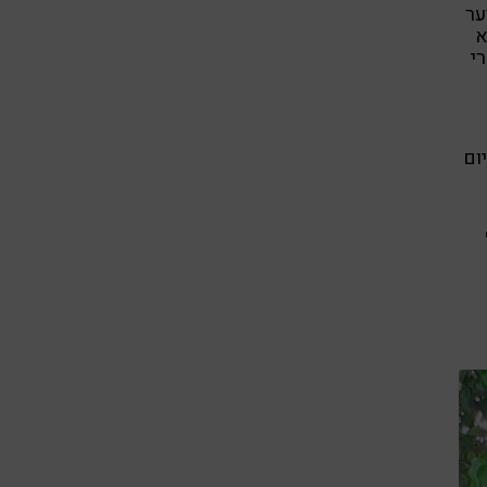
ער
א
י
ום