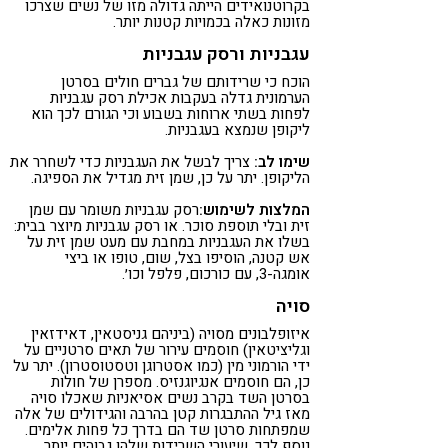
בקרוטנואידים הייתה גדולה מזו של נשים שצרכו
מזונות כאלה בכמויות קטנות יותר.
עגבניות ורסק עגבניות
הוכח כי שרידותם של גברים חולים בסרטן
הערמונית גדלה בעקבות אכילת רסק עגבניות
לפחות בשתי ארוחות בשבוע וכי הגורם לכך הוא
ליקופן שנמצא בעגבניות.
שימו לב:
צריך לבשל את העגבניות כדי לשחרר את
הליקופן. יתר על כן, שמן זית מגדיל את הספיגה.
המלצות לשימוש:
רסק עגבניות משומר עם שמן
זית ובלי תוספת סוכר. או רסק עגבניות מיוצר בבית:
בשלו את העגבניות במחבת עם מעט שמן זית על
אש קטנה, הוסיפו בצל, שום, טופו או ביצי
אומגה-3, עם כורכום, פלפל וכו׳.
סויה
איזופלבונים מסויה (ביניהם גניסטאין, דאידזאין
וגליציטאין) חוסמים עירור של תאים סרטניים על
ידי הורמוני מין (כמו אסטרוגן וטסטוסטרון). יתר על
כן, הם חוסמים אנגיוגנזיס. מספרן של חולות
בסרטן השד בקרב נשים אסיאניות שאכלו סויה
מאז גיל ההתבגרות קטן בהרבה והגידולים של אלה
שמפתחות סרטן שד הם בדרך כל פחות אלימים.
נוסף לכך, שיעורי השרידות שלהן גבוהים יותר.