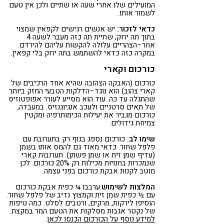
המועילים שלו אחרי שעה או שתיים ולכן אין טעם
לשמור אותו.
כדאי לזכור:
יש אנשים רגישים לקפאין שמצוי
בתוך תה ירוק; שתיית תה כזה מעבר לשעה 4
אחר–הצהריים עלולה להקשות עליהם להירדם.
במקרה כזה כדאי להשתמש בתה ירוק בלי קפאין.
כורכום וקארי
כורכום (האבקה הצהובה שהיא אחד הרכיבים של
קארי צהוב) הוא נוגד–הדלקות הטבעי החזק ביותר
שהתגלה עד כה. עוד הוא מסייע לעורר אפופטוזיס
של תאים סרטניים ולעכב אנגיוגנזיס. במעבדה,
כורכום מגביר את יעילות הכימותרפיה ומקטין
צמיחת גידולים.
שימו לב:
כורכום נספג בגוף רק בתערובת עם
פלפל שחור. כדאי מאוד גם להמס אותו בשמן
(עדיף שמן זית או שמן פשתן). תערובות קארי
שנמכרות בחנויות מכילות רק 20% כורכום. לכן
מוטב לקנות אבקת כורכום בפני עצמה.
המלצות לשימוש
:ערבבו ¼ כפית אבקת כורכום
עם ½ כפית שמן זית וקמצוץ נדיב של פלפל שחור.
הוסיפו לירקות, מרקים, ורטבים לסלט. כמה טיפות
של נקטר אגבות מסלקות את הטעם המר במקצת.
למידע נוסף על הכורכום הכנסו לכאן
.