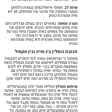
שימו לב:
תוספי איזופלבונים (בצורת גלולות)
נקשרו בהחמרה של סרטני שד מסוימים, אך לא
סויה שנצרכת כמזון.
הערה נוספת:
באזורים רבים בעולם מגדלים היום
סויה מזנים מהונדסים–גנטית. איננו יודעים מהי
ההשפעה של צמחים כאלה שעברו שינוי גנטי על
צמיחה של סרטן. במצב אי ודאות כזה רצוי
להשתמש בסויה אורגנית ולא בסויה מהונדסת
גנטית.
תגובת גומלין בין סויה ובין טקסול
מסתבר כי הגניסטאין בסויה יכול להפריע לטקסול.
בעודנו ממתינים לאישוש של תגובת הגומלין הזאת
באמצעות מחקרים בבני–אדם, מומלץ לא לצרוך
מזונות על–בסיס–סויה במהלך כימותרפיה עם
טקסול (הפסיקו צריכה כזאת כמה ימים לפני
הטיפול והתחילו בה מחדש כמה ימים לאחר מכן).
שימוש מומלץ:
החליפו מוצרי חלב קונבנציונליים
בחלב סויה או ביוגורט סויה לארוחת הבוקר. אפשר
לבשל פולי סויה כפי שמבשלים שעועית או לאכול
נבטי סויה. אכלו גם טופו, טמפה ומיסו. אפשר
לאכול טופו חי או מבושל; הטופו מקבל טעם של
רכיבים אחרים – בצל, שום, קארי וכו׳, וכן של
הרטבים שמתבשלים איתו בווק או במחבת. קל