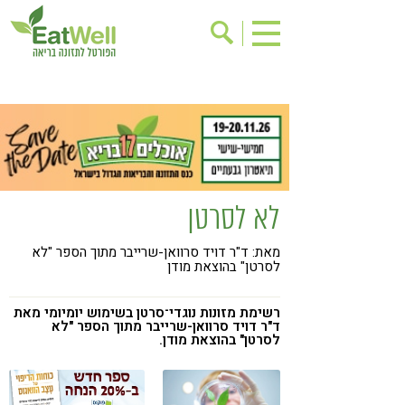
הרשמה לניוזלטר
אודות
בישול בריא
אינדקס עסקים
ריפוי ומניעת מחלות
בריאות האישה
תוספי תזונה
מתכוני בריאות
לא לסרטן
אירועים
שינוי תזונתי
מאת: ד"ר דויד סרוואן-שרייבר מתוך הספר "לא
גישות בתזונה
דיאטה
לסרטן" בהוצאת מודן
ניקוי רעלים
מזונות על
רשימת מזונות נוגדי־סרטן בשימוש יומיומי מאת
ילדים
תזונה וספורט
ד"ר דויד סרוואן-שרייבר מתוך הספר "לא
לסרטן" בהוצאת מודן.
הפרעות קשב & ריכוז
אכילה רגשית
רגישות לגלוטן
טעים להכיר