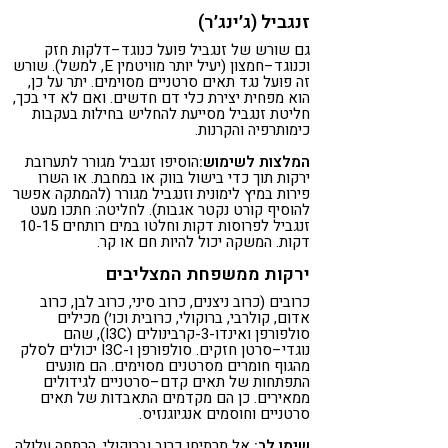
זנגביל (ג׳ינג׳ר)
גם שורש של זנגביל פועל כנוגד–דלקות חזק
וכנוגד–חמצון (יעיל יותר מוויטמין E, למשל). שורש
זה פועל נגד תאים סרטניים מסוימים. יתר על כן,
הוא מפחית יצירת כלי דם חדשים. ואם לא די בכך,
חליטת זנגביל מסייעת להחליש בחילות בעקבות
כימותרפיה והקרנות.
המלצות לשימוש:
הוסיפו זנגביל מגורר לתערובת
ירקות תוך כדי בישול בווק או במחבת. או השרו
פירות במיץ לימונית וזנגביל מגורר (להמתקה אפשר
להוסיף קורט נקטר אגבות). לחליטה: חתכו מעט
זנגביל לפרוסות דקות וחלטו במים רותחים 10-15
דקות. המשקה יכול להיות חם או קר.
ירקות ממשפחת המצליבים
כרובים (כרוב ניצנים, כרוב סיני, כרוב לבן, כרוב
אדום, קולרבי, ברוקולי, כרובית וכו׳) מכילים
סולפורפן ואינדו-3-קרבינולים (I3C), שהם
נוגדי–סרטן חזקים. סולפורפן ו-I3C יכולים לסלק
מהגוף חומרים מסרטנים מסוימים. הם מונעים
התפתחות של תאים קדם–סרטניים לגידולים
ממאירים. כן הם מקדמים התאבדות של תאים
סרטניים וחוסמים אנגיוגנזיס.
שימו לב:
אל תרתיחו כרוב וברוקולי. הרתחה עלולה