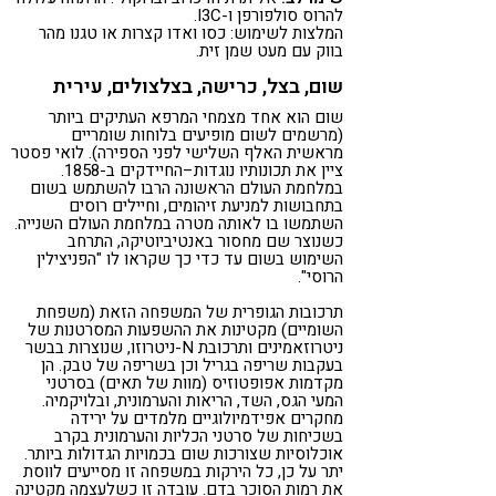
להרוס סולפורפן ו-I3C.
המלצות לשימוש: כסו ואדו קצרות או טגנו מהר
בווק עם מעט שמן זית.
שום, בצל, כרישה, בצלצולים, עירית
שום הוא אחד מצמחי המרפא העתיקים ביותר
(מרשמים לשום מופיעים בלוחות שומריים
מראשית האלף השלישי לפני הספירה). לואי פסטר
ציין את תכונותיו נוגדות–החיידקים ב-1858.
במלחמת העולם הראשונה הרבו להשתמש בשום
בתחבושות למניעת זיהומים, וחיילים רוסים
השתמשו בו לאותה מטרה במלחמת העולם השנייה.
כשנוצר שם מחסור באנטיביוטיקה, התרחב
השימוש בשום עד כדי כך שקראו לו "הפניצילין
הרוסי".
תרכובות הגופרית של המשפחה הזאת (משפחת
השומיים) מקטינות את ההשפעות המסרטנות של
ניטרוזאמינים ותרכובת N-ניטרוזו, שנוצרות בבשר
בעקבות שריפה בגריל וכן בשריפה של טבק. הן
מקדמות אפופטוזיס (מוות של תאים) בסרטני
המעי הגס, השד, הריאות והערמונית, ובלויקמיה.
מחקרים אפידמיולוגיים מלמדים על ירידה
בשכיחות של סרטני הכליות והערמונית בקרב
אוכלוסיות שצורכות שום בכמויות הגדולות ביותר.
יתר על כן, כל הירקות במשפחה זו מסייעים לווסת
את רמות הסוכר בדם. עובדה זו כשלעצמה מקטינה