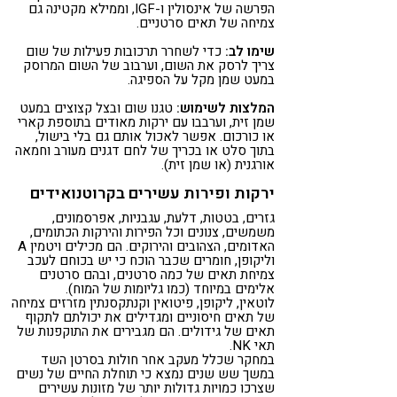
הפרשה של אינסולין ו-IGF, וממילא מקטינה גם
צמיחה של תאים סרטניים.
שימו לב:
כדי לשחרר תרכובות פעילות של שום
צריך לרסק את השום, וערבוב של השום המרוסק
במעט שמן מקל על הספיגה.
המלצות לשימוש:
טגנו שום ובצל קצוצים במעט
שמן זית, וערבבו עם ירקות מאודים בתוספת קארי
או כורכום. אפשר לאכול אותם גם בלי בישול,
בתוך סלט או בכריך של לחם דגנים מעורב וחמאה
אורגנית (או שמן זית).
ירקות ופירות עשירים בקרוטנואידים
גזרים, בטטות, דלעת, עגבניות, אפרסמונים,
משמשים, צנונים וכל הפירות והירקות הכתומים,
האדומים, הצהובים והירוקים. הם מכילים ויטמין A
וליקופן, חומרים שכבר הוכח כי יש בכוחם לעכב
צמיחת תאים של כמה סרטנים, ובהם סרטנים
אלימים במיוחד (כמו גליומות של המוח).
לוטאין, ליקופן, פיטואין וקנתקסנתין מזרזים צמיחה
של תאים חיסוניים ומגדילים את יכולתם לתקוף
תאים של גידולים. הם מגבירים את התוקפנות של
תאי NK.
במחקר שכלל מעקב אחר חולות בסרטן השד
במשך שש שנים נמצא כי תוחלת החיים של נשים
שצרכו כמויות גדולות יותר של מזונות עשירים