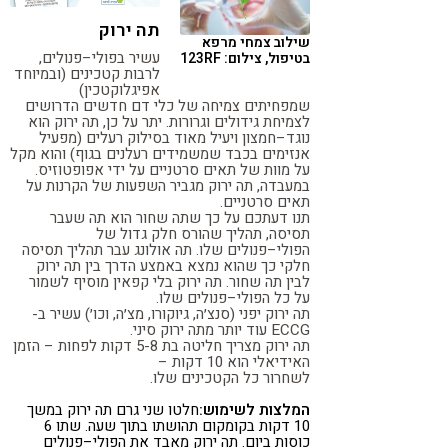
קורונה
טבעונות
תה ירוק
שילוב צמחי מרפא
עשיר בפולי–פנולים,
בטיפול, צילום: 123RF
לרבות קטכינים (ובמיוחד
אפיגלוקטכין)
שמפחיתים צמיחה של כלי דם חדשים הדרושים
לצמיחת גידולים וגרורות. יתר על כן, תה ירוק הוא
נוגד–חמצון ויעיל מאוד בסילוק רעלים (מפעיל
אנזימים בכבד שמשמידים רעלנים בגוף) והוא מקל
על מוות של תאים סרטניים על ידי אפופטוזיס.
במעבדה, תה ירוק מגביר השפעות של הקרנות על
תאים סרטניים.
תנו דעתכם על כך שתה שחור הוא תה שעבר
תסיסה, תהליך שהורס חלק גדול של
הפולי–פנולים שלו. תה אולונג עבר תהליך תסיסה
חלקי כך שהוא נמצא באמצע הדרך בין תה ירוק
לבין תה שחור. תה ירוק בלי קפאין מוסיף לשמור
על כל הפולי–פנולים שלו.
תה ירוק יפני (סנצ׳ה, גיוקורו, מצ׳ה, וכו׳) עשיר ב-
ECCG עוד יותר מתה ירוק סיני.
תה ירוק מצריך חליטה בת 5-8 דקות לפחות – הזמן
האידיאלי הוא 10 דקות –
לשחרור כל הקטכינים שלו.
המלצות לשימוש:
חלטו שני גרם תה ירוק במשך
10 דקות בקומקום תהושתו בתוך שעה. שתו 6
כוסות ביום. תה ירוק מאבד את הפולי–פנולים