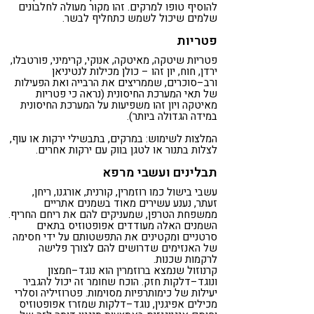
להוסיף טופו למרקים. זהו מקור מעולה לחלבונים
שלמים שיכול לשמש כתחליף לבשר.
פטריות
פטריות שיטקה, מאיטקה, אנוקי, קרימיני, פורטבלו,
ירדן, חוח, יון זהו – כולן מכילות לנטיניאן
ורב–סוכרים, שממריצים את הרבייה ואת הפעילות
של תאי המערכת החיסונית (נראה כי פטריות
מאיטקה ויון זהו משפיעות על המערכת החיסונית
במידה הגדולה ביותר).
המלצות לשימוש: במרקים, בתבשילי ירקות או עוף,
לצלות בתנור או לטגן בווק עם ירקות אחרים.
תבלינים ועשבי מרפא
עשבי בישול כמו רוזמרין, קורנית, אורגנו, ריחן,
זעתר, נענע עשירים מאוד בשמנים אתריים
ממשפחת הטרפן, שמעניקים להם את ריחם החריף.
השמנים האלה מעודדים אפופטוזיס בתאים
סרטניים ומקטינים את התפשטותם על ידי חסימה
של האנזימים שדרושים להם לצורך פלישה
לרקמות שכנות.
קרנוזול שנמצא ברוזמרין הוא נוגד–חמצון
ונוגד–דלקות חזק. הוכח שחומר זה יכול להגביר
יעילות של כימותרפיות מסוימות. פטרוזיליה וסלרי
מכילים אפיגנין, נוגד–דלקות שמזרז אפופטוזיס