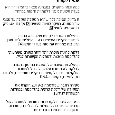
אנטי דלקתית
כמה וכמה מחקרים במבחנה מצאו כי האלוורה היא
בעלת תכונות אנטי דלקתיות חזקות במיוחד.
זו בדיוק הסיבה לכך שהיא מטפלת ומקלה על מצבי
עור מגוונים, בעיקר כוויות ופצעים
[2]
אך גם אטופיק
דרמטיטיס למשל
[3]
.
הפעילות האנטי דלקתית שלה היא הודות
לפיטוכימיקלים המצויים בה – הפוליפנולים, שהן
תרכובות צמחיות עמוסות בנוגדי חמצון
[4]
.
דלקת כרונית מוכרת יותר ויותר כתורם משמעותי
להזדקנות מואצת ולמחלות הקשורות לגיל.
הפעלה מתמשכת של מערכת החיסון בתגובה
לדלקת לא נפתרת עלולה להוביל לשחרור
מולקולות פרו-דלקתיות ורדיקלים חופשיים, ולגרום
נזק לתאים, רקמות ו-DNA.
סקירה רחבה שפורסמה ב-2019 חוקרת את
תפקידה של דלקת כרונית בהזדקנות ובמחלות
הקשורות לגיל
[5]
.
היא דנה כיצד דלקת כרונית תורמת לפתוגנזה של
מצבים שונים, כולל מחלות לב וכלי דם, סוכרת,
סרטן והפרעות נוירודגנרטיביות.