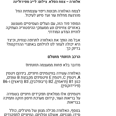
אלוורה – צמח הפלא. צילום: לייב ספירולינה
לצמח האלוורה תכונות ריפוי עוצמתיות החל
מהרגעת מחלות עור ועד סיוע לעיכול.
הסופר פוד הזה, עם העלים העסיסיים משגשג
באזורים צחיחים ונע ממעמקי ההיסטוריה העתיקה
לחזית המדע המודרני.
אבל מה הופך את האלוורה לתרופה נצחית, וכיצד
היא יכולה לעזור לנו להילחם באתגרי ההזדקנות?
בדיוק כך:
הרכב תזונתי מושלם
מדובר בלא פחות ממעצמה תזונתית!
האלוורה עשירה בוויטמינים חיוניים, ביניהם ויטמין
A, ויטמין C, ויטמין E וויטמינים מקבוצת B שונים,
כגון B1 (תיאמין), B2 (ריבופלבין), B3 (ניאצין) ו-B6
(פירידוקסין).
ויטמינים אלו ממלאים תפקידים חיוניים בשמירה
על בריאות העור, קידום מערכת חיסון חזקה ותמיכה
בבריאות.
בנוסף, האלוורה מכילה מגוון של מינרלים, כולל
סידן, מגנזיום, אשלגן וסלניום, החיוניים לתפקודים