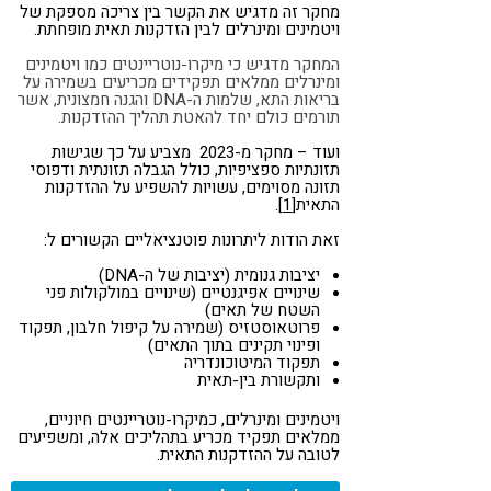
מחקר זה מדגיש את הקשר בין צריכה מספקת של
ויטמינים ומינרלים לבין הזדקנות תאית מופחתת.
המחקר מדגיש כי מיקרו-נוטריינטים כמו ויטמינים
ומינרלים ממלאים תפקידים מכריעים בשמירה על
בריאות התא, שלמות ה-DNA והגנה חמצונית, אשר
תורמים כולם יחד להאטת תהליך ההזדקנות.
ועוד – מחקר מ-2023 מצביע על כך שגישות
תזונתיות ספציפיות, כולל הגבלה תזונתית ודפוסי
תזונה מסוימים, עשויות להשפיע על ההזדקנות
התאית
[1]
.
זאת הודות ליתרונות פוטנציאליים הקשורים ל:
יציבות גנומית (יציבות של ה-DNA)
שינויים אפיגנטיים (שינויים במולקולות פני
השטח של תאים)
פרוטאוסטזיס (שמירה על קיפול חלבון, תפקוד
ופינוי תקינים בתוך התאים)
תפקוד המיטוכונדריה
ותקשורת בין-תאית
ויטמינים ומינרלים, כמיקרו-נוטריינטים חיוניים,
ממלאים תפקיד מכריע בתהליכים אלה, ומשפיעים
לטובה על ההזדקנות התאית.