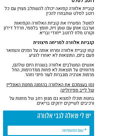
רוטב לסלט
קוביית אלוורה קפואה יכולה להשתלב מצוין עם כל
רוטב לסלט שתבחרו להכין.
למשל: הפשירו את קוביות האלוורה הקפואות
וערבבו אותן עם שמן זית, חומץ בלסמי, חרדל דיז'ון
וקורט מלח לרוטב ייחודי ובריא.
קוביות אלוורה למריחה חיצונית
קחו קוביית אלוורה ומרחו אותה על הפנים והצוואר
פעם ביום, התוצאות לא יאחרו להגיע.
אנשים המשלבים אלוורה בשגרת היום שלהם,
מדווחים על תוצאות לא פחות ממדהימות, החל
מרמות אנרגיה מוגברות לעור חיוני וזוהר.
נסו בעצמכם את האלוורה בהזמנה מחנות האונליין
של לייב ספירולינה
בחנות תוכלו למצוא גם מגוון רחב של מזונות על
ורכיבים לשייקים ירוקים בריאים.
יש לי שאלה לגבי אלוורה