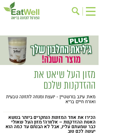
הרשמה לניוזלטר
אודות
בישול בריא
אינדקס עסקים
ריפוי ומניעת מחלות
בריאות האישה
תוספי תזונה
מתכוני בריאות
מזון העל שיאט את
אירועים
שינוי תזונתי
ההזדקנות שלכם
גישות בתזונה
דיאטה
מאת: עינב בורשטיין - יועצת ומנחה לתזונה טבעית
ניקוי רעלים
מזונות על
ואורח חיים בריא
ילדים
תזונה וספורט
הכירו את אחד המזונות הנחקרים ביותר בנושא
הפרעות קשב & ריכוז
אכילה רגשית
האטת ההזדקנות – אלוורה! מזון העל שאולי
כבר שמעתם עליו, אבל לא הבנתם עד כמה הוא
יעשה לכם טוב
רגישות לגלוטן
טעים להכיר