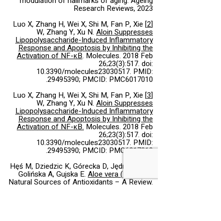
modulation of hallmarks of aging. Ageing
Research Reviews, 2023
Luo X, Zhang H, Wei X, Shi M, Fan P, Xie
[2]
W, Zhang Y, Xu N.
Aloin Suppresses
Lipopolysaccharide-Induced Inflammatory
Response and Apoptosis by Inhibiting the
Activation of NF-κB
. Molecules. 2018 Feb
26;23(3):517. doi:
10.3390/molecules23030517. PMID:
29495390; PMCID: PMC6017010.
Luo X, Zhang H, Wei X, Shi M, Fan P, Xie
[3]
W, Zhang Y, Xu N.
Aloin Suppresses
Lipopolysaccharide-Induced Inflammatory
Response and Apoptosis by Inhibiting the
Activation of NF-κB.
Molecules. 2018 Feb
26;23(3):517. doi:
10.3390/molecules23030517. PMID:
29495390; PMCID: PMC6017010.
Hęś M, Dziedzic K, Górecka D, Jędrusek-
[4]
Golińska A, Gujska E.
Aloe vera (L.) Webb:
Natural Sources of Antioxidants – A Review
.
Plant Foods Hum Nutr. 2019 Sep;74(3):255-
265. doi: 10.1007/s11130-019-00747-5. PMID:
31209704; PMCID: PMC6684795.