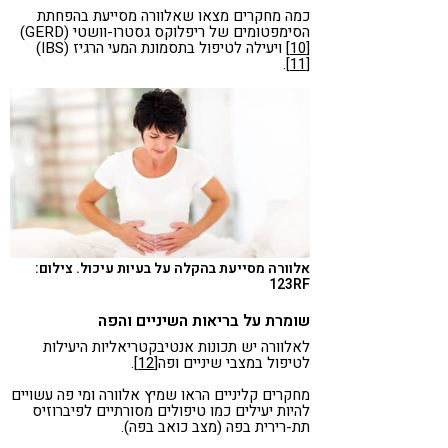
כמה מחקרים מצאו שאלוורה מסייעת בהפחתת
הסימפטומים של ריפלוקס גסטרו-וושטי (GERD)
[10]
ויעילה לטיפול בתסמונת המעי הרגיז (IBS)
.
[11]
אלוורה מסייעת בהקלה על בעיות עיכול. צילום:
123RF
שומרת על בריאות השיניים והפה
לאלוורה יש תכונות אנטיבקטריאליות היעילות
לטיפול במצבי שיניים ופה
[12]
.
מחקרים קליניים הראו שמיץ אלוורה ומי פה עשויים
להיות יעילים כמו טיפולים מסורתיים לפיברוזיס
תת-רירית בפה (מצב כואב בפה).