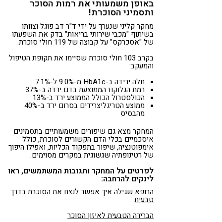
באופן משמעותי את רמות הסוכר
ותסמיני הסוכרת!
מחקר קליני שנערך על ידי ד"ר דב פוגל וצוותו
בשיתוף "מכבי שירותי בריאות" בדק את השפעתו
של "אסכרקס" על קבוצה של 119 חולי סוכרת.
בקרב 103 חולי סוכרת שסיימו את תקופת הטיפול
והמעקב:
חלה ירידה ב-HbA1c מ-9.0% ל-7.1%
רמת הגלוקוז הממוצעת בדם ירדה ב-37%
הכולסטרול הכולל הממוצע ירד ב-13%
ממוצע הטריגליצרידים בסרום ירד ב-40%
מהבסיס
המחקר מצא גם שיפורים משמעותיים בתסמינים
איסכמיים בכלי הדם הקשורים לסוכרת, כולל
אימפוטנציה, שיפור בתפקוד הכליות, ואפילו היפוך
של רטינופתיה שגשוגית במקרים מסוימים.
לפרטים על המחקר ותגובות המשתמשים, ראו
לינקים להרחבה:
הרופא שגילה איך אפשר לנצח את הסוכרת בדרך
טבעית
הברירה הטבעית לאיזון הסוכר