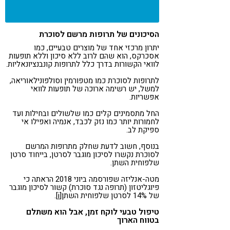
הסיכונים של תרופות מרשם לסוכרת
יתרון מרכזי אחד של מוצרים טבעיים, כמו
אסכרקס, הוא שהם לרוב ללא סיכון וללא תופעות
לוואי הקשורות בדרך כלל לתרופות קונבנציונאליות.
לתרופות לסוכרת כמו מטפורמין וסולפונילאוריאה,
למשל, יש רשימה ארוכה של תופעות לוואי
אפשריות.
החל מתסמינים קלים כמו שלשולים ובחילות ועד
לחמורות יותר כמו נזק לכבד, אנמיה ואפילו אי
ספיקת לב.
בנוסף, חשוב לדעת שחלק מתרופות המרשם
לסוכרת נקשרו לסיכון מוגבר לסרטן, בייחוד סרטן
שלפוחית ​​השתן.
מטה-אנליזה שפורסמה ביוני 2018 הראתה כי
פיוגליטזון (תרופה נגד סוכרת) קשור לסיכון מוגבר
של 14% לסרטן שלפוחית ​​השתן
[i]
.
טיפול טבעי לוקח זמן, אבל הוא משתלם
בטווח הארוך