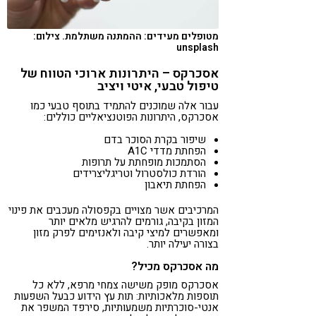
מטופלים מעידים: ההמתנה משתלמת. צילום:
unsplash
אסכרקס – היתרונות ארוכי הטווח של
טיפול טבעי, איטי ויציב
עבור אלה שמוכנים להתמיד בתוסף טבעי כמו
אסכרקס, היתרונות הפוטנציאליים כוללים:
שיפור בקרת הסוכר בדם
הפחתת מדדי A1C
הסתמכות מופחתת על תרופות
הורדת כולסטרול וטריגליצרידים
הפחתת תיאבון
המרכיבים אשר מצויים בקפסולה מעכבים את פינוי
המזון בקיבה, גורמים להרגיש מלאים יותר
ומאפשרים למיצי קיבה ולאנזימים לפרק מזון
בצורה יעילה יותר.
מה אסכרקס מכיל?
אסכרקס מופק משישה צמחי מרפא, ללא כל
תוספות מלאכותיות: תות עץ הידוע כבעל השפעות
אנטי-סוכרתיות משמעותיות, סירפד המשפר את