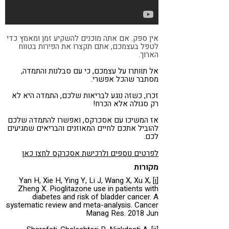
אין ספק. אם אתה מוכנים להשקיע זמן ומאמץ כדי
לטפל בעצמכם, אתם תקצרו את הפירות בטווח
הארוך.
אל תוותרו על עצמכם, כי עם סבלנות והתמדה,
מסתבר שהכל אפשרי.
זכרו, כשזה נוגע לבריאות שלכם, התמדה היא לא
רק סגולה אלא הכרח!
אז המשיכו עם אסכרקס, ואפשרו להתמדה שלכם
להוביל אתכם לחיים המאוזנים והבריאים שמגיעים
לכם.
לפרטים נוספים ולרכישת אסכרקס לחצו כאן
מקורות
Yan H, Xie H, Ying Y, Li J, Wang X, Xu X,
[i]
Zheng X. Pioglitazone use in patients with
diabetes and risk of bladder cancer. A
systematic review and meta-analysis. Cancer
Manag Res. 2018 Jun