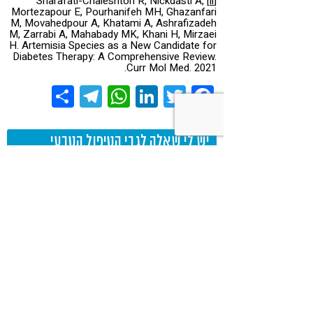
Sharafati-Chaleshtori R, Nickdasti A,
[ii]
Mortezapour E, Pourhanifeh MH, Ghazanfari
M, Movahedpour A, Khatami A, Ashrafizadeh
M, Zarrabi A, Mahabady MK, Khani H, Mirzaei
H. Artemisia Species as a New Candidate for
Diabetes Therapy: A Comprehensive Review.
Curr Mol Med. 2021.
Share
Telegram
WhatsApp
LinkedIn
Twitter
Facebook
יש לי שאלה לגבי הטיפול הטבעי
בסוכרת