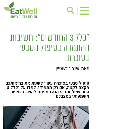
הרשמה לניוזלטר
אודות
"כלל 3 החודשים": חשיבות
בישול בריא
אינדקס עסקים
ההתמדה בטיפול הטבעי
ריפוי ומניעת מחלות
בריאות האישה
בסוכרת
תוספי תזונה
מתכוני בריאות
מאת: עינב בורשטיין
אירועים
שינוי תזונתי
גישות בתזונה
דיאטה
טיפול טבעי בסוכרת עשוי לשנות את בריאותכם
מקצה לקצה, אם רק תתמידו. למדו על "כלל 3
החודשים" ומדוע הוא המפתח להשגת שיפור
ניקוי רעלים
מזונות על
משמעותי במצבכם
ילדים
תזונה וספורט
הפרעות קשב & ריכוז
אכילה רגשית
רגישות לגלוטן
טעים להכיר