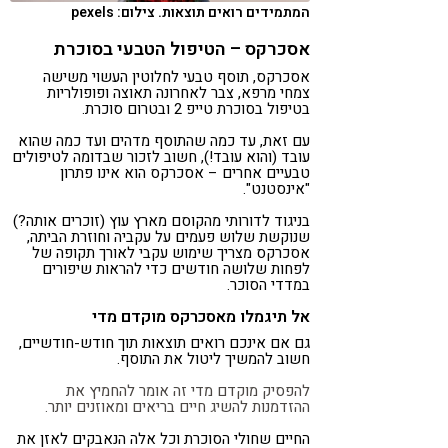
המתמידים רואים תוצאות. צילום: pexels
אסכרקס – הטיפול הטבעי בסוכרת
אסכרקס, תוסף טבעי לחלוטין העשוי משישה
צמחי מרפא, צבר לאחרונה תאוצה ופופולריות
בטיפול בסוכרת טייפ 2 ובטרום סוכרת.
עם זאת, עד כמה שהתוסף מדהים ועד כמה שהוא
עובד (והוא עובד!), חשוב לזכור שבדומה לטיפולים
טבעיים אחרים – אסכרקס הוא אינו פתרון
"אינסטנט".
בניגוד לדורותי מהקוסם מארץ עוץ (זוכרים אותה?)
שנוקשת שלוש פעמים על עקביה וחוזרת הביתה,
אסכרקס מצריך שימוש עקבי לאורך תקופה של
לפחות שלושה חודשים כדי להראות שיפורים
במדדי הסוכר.
אל תיגמלו מאסכרקס מוקדם מדי
גם אם אינכם רואים תוצאות תוך חודש-חודשיים,
חשוב להמשיך ליטול את התוסף.
להפסיק מוקדם מדי זה אומר להחמיץ את
ההזדמנות להשיג חיים בריאים ומאוזנים יותר.
החיים שחולי הסוכרת וכל אלה הנאבקים לאזן את