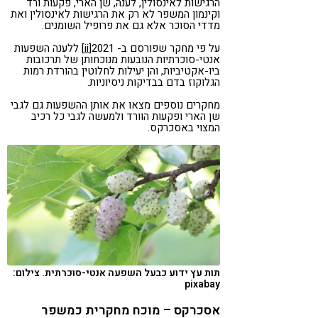
הרגישות לאינסולין, לענה, שן הארי, פקעות ורד
וקינמון המשפר לא רק את הרגישות לאינסולין ואת
מדדי הסוכר אלא גם את פרופיל השומנים.
על פי מחקר שפורסם ב- 2021
[ii]
ללענה השפעות
אנטי-סוכרתיות הנובעות מנוכחותן של תרכובות
ביו-אקטיביות, והן יעילות לחלוטין בהורדת רמות
הגלוקוז בדם בבדיקות ניסיוניות.
מחקרים נוספים מצאו את אותן ההשפעות גם לגבי
שן הארי ופקעות הוורד ולמעשה לגבי כל רכיב
המצוי באסכרקס.
תות עץ ידוע כבעל השפעה אנטי-סוכרתית. צילום:
pixabay
אסכרקס – מוכח מחקרית כמשפר