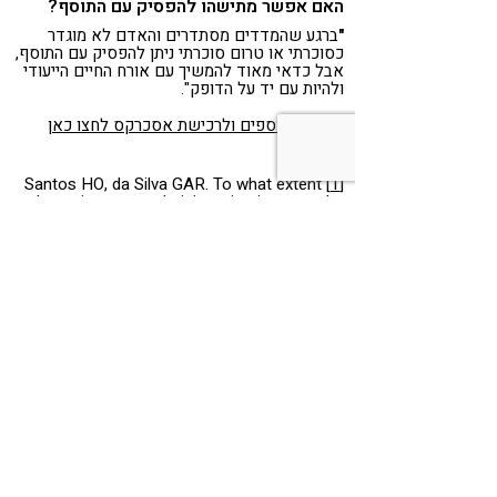
האם אפשר מתישהו להפסיק עם התוסף?
"
ברגע שהמדדים מסתדרים והאדם לא מוגדר
כסוכרתי או טרום סוכרתי ניתן להפסיק עם התוסף,
אבל כדאי מאוד להמשיך עם אורח החיים הייעודי
ולהיות עם יד על הדופק".
לפרטים נוספים ולרכישת אסכרקס לחצו כאן
מקורות
Santos HO, da Silva GAR. To what extent
[1]
does cinnamon administration improve the
glycemic and lipid profiles? Clin Nutr ESPEN.
2018 Oct
Medagama AB. The glycaemic outcomes
[2]
of Cinnamon, a review of the experimental
evidence and clinical trials. Nutr J. 2015 Oct
Ziegenfuss TN, Hofheins JE, Mendel RW,
[3]
Landis J, Anderson RA. Effects of a water-
soluble cinnamon extract on body
composition and features of the metabolic
syndrome in pre-diabetic men and women. J
Int Soc Sports Nutr. 2006 Dec
Rafehi H, Ververis K, Balcerczyk A,
[4]
Ziemann M, Ooi J, Hu S, Kwa FA, Loveridge