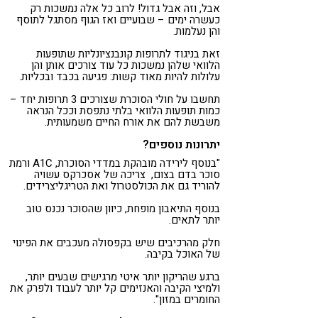
אבל, וזה אבל גדול! לרוב כל אלה נמשכות רק
כעשרה ימים – שבועיים ואז הגוף מסתגל לתוסף
והן נעלמות.
זאת בניגוד לתרופות קונבנציונליות שתופעות
הלוואי שלהן נמשכות כל עוד צורכים אותן והן
עלולות להיות מאוד קשות: פגיעה בכבד ובכליות.
תחשבו על חולי הסוכרת שצורכים 3 תרופות יחד –
כמות תופעות הלוואי בלתי נתפסת וככל הנראה
משבשת להם את אורח החיים משמעותית.
יתרונות נוספים?
"בנוסף לירידה מובהקת במדדי הסוכרת, A1C ורמת
סוכר בדם בצום, צריכה של אסכרקס עשויה
להוריד גם את הכולסטרול ואת הטריגליצרידים.
בנוסף התיאבון מופחת, כיוון שהסוכר נכנס טוב
יותר לתאים.
חלק מהרכיבים שיש בקפסולה מעכבים את הפינוי
של האוכל בקיבה.
ברגע שהריקון יותר איטי מרגישים שבעים יותר,
ולמיצי הקיבה והאנזימים קל יותר לעבוד ולפרק את
החומרים במזון".