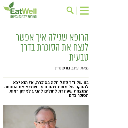
הרשמה לניוזלטר
אודות
הרופא שגילה איך אפשר
בישול בריא
אינדקס עסקים
לנצח את הסוכרת בדרך
ריפוי ומניעת מחלות
בריאות האישה
טבעית
תוספי תזונה
מתכוני בריאות
מאת: עינב בורשטיין
אירועים
שינוי תזונתי
גישות בתזונה
דיאטה
בנו של ד"ר פוגל חלה בסוכרת, אז הוא יצא
למחקר של מאות צמחים עד שמצא את הנוסחה
המנצחת שעוזרת לחולים להגיע לאיזון רמות
ניקוי רעלים
מזונות על
הסוכר בדם
ילדים
תזונה וספורט
הפרעות קשב & ריכוז
אכילה רגשית
רגישות לגלוטן
טעים להכיר