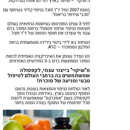
ה"שיקוי" – שיוצר בארץ לפי הוראותיו המדויקות.
בשנת 2007 החל ד"ר פוגל בניסוי קליני בשיתוף עם
"מכבי שירותי בריאות".
לפני 3 שנים התפרסמו בעיתונות הרפואית בעולם
תוצאות הניסוי: שיפור פנומנלי ברמות הסוכר בדם
עבור מי שצרכו את תוסף התזונה של ד"ר פוגל.
השיפור בא לידי ביטוי בירידה משמעותית ברמת
החלבון המסוכרר – A1C.
זהו המדד שנותן את האינדיקציה האמיתית לרמות
הסוכר הממוצעות בדם ב-3 החודשים האחרונים.
מ"שיקוי" בייצור עצמי, לקפסולה
שמשתמשים בה ברחבי העולם לטיפול
טבעי ומניעה של סוכרת!
לאור הצלחת הניסוי והתוצאות בשטח, נרשם
התוסף כפטנט בארץ, באירופה ובהודו והפך
לקפסולה בשם "אסכרקס" שמאפשרת ליהנות
מכל יתרונותיו של התוסף בצורה הנוחה ביותר.