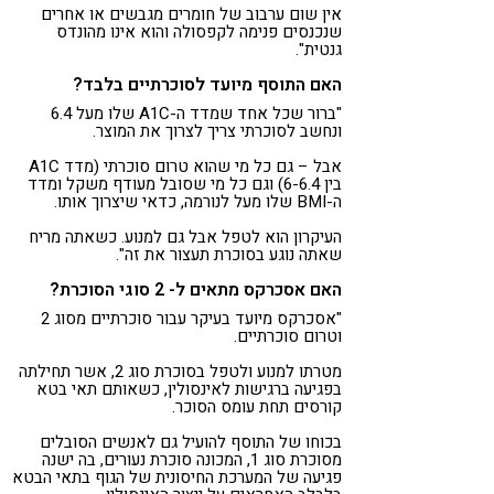
אין שום ערבוב של חומרים מגבשים או אחרים
שנכנסים פנימה לקפסולה והוא אינו מהונדס
גנטית".
האם התוסף מיועד לסוכרתיים בלבד?
"ברור שכל אחד שמדד ה-A1C שלו מעל 6.4
ונחשב לסוכרתי צריך לצרוך את המוצר.
אבל – גם כל מי שהוא טרום סוכרתי (מדד A1C
בין 6-6.4) וגם כל מי שסובל מעודף משקל ומדד
ה-BMI שלו מעל לנורמה, כדאי שיצרוך אותו.
העיקרון הוא לטפל אבל גם למנוע. כשאתה מריח
שאתה נוגע בסוכרת תעצור את זה".
האם אסכרקס מתאים ל- 2 סוגי הסוכרת?
"אסכרקס מיועד בעיקר עבור סוכרתיים מסוג 2
וטרום סוכרתיים.
מטרתו למנוע ולטפל בסוכרת סוג 2, אשר תחילתה
בפגיעה ברגישות לאינסולין, כשאותם תאי בטא
קורסים תחת עומס הסוכר.
בכוחו של התוסף להועיל גם לאנשים הסובלים
מסוכרת סוג 1, המכונה סוכרת נעורים, בה ישנה
פגיעה של המערכת החיסונית של הגוף בתאי הבטא