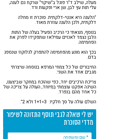
מעלה, שילב ד"ר פוגל ב"שיקוי" שרקח גם לענה,
עלי תות עץ לבן, שן ארי ופקעות ורד.
"הלענה היא אנטי-דלקתית. סוכרת זו מחלה
דלקתית, ולכן הלענה עוזרת מאוד.
בנוסף, מצאתי כי הרכיב הפעיל בעלה של התות
הלבן נצמד לאנזים עמילאז שתפקידו לפרק את
הפחמימה.
בכך הוא מונע מהפחמימה להתפרק לגלוקוז שנספג
בדם.
החיבורים של כל צמחי המרפא בנוסחה שיצרתי
מגבים אחד את השני.
צריכת הרכיבים יחד, כפי שהוכח במחקר שביצענו,
השיגה אפקט עוצמתי במיוחד, העולה על צריכה של
כל אחד מהם בנפרד.
השלם עולה על סך חלקיו: 3=1+1 ולא 2".
יש לי שאלה לגבי תוסף התזונה לשיפור
מדדי הסוכרת