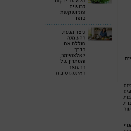
מלא עם ירקות
כבושים
ומקושקשת
טופו
כיצד מגפת
ההשמנה
סוללת את
הדרך
לאלצהיימר,
ים.
והפתרון של
הרפואה
האינטגרטיבית
ום
עים
בות
צרת
שה
גוף