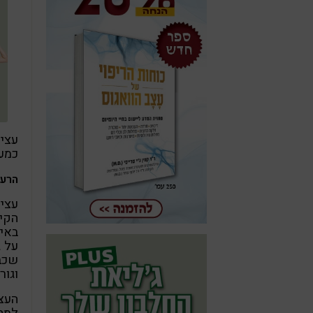
עציר
כמעט
הרעל
עצי
הקיי
באיט
על ג
שכב
וגור
העצי