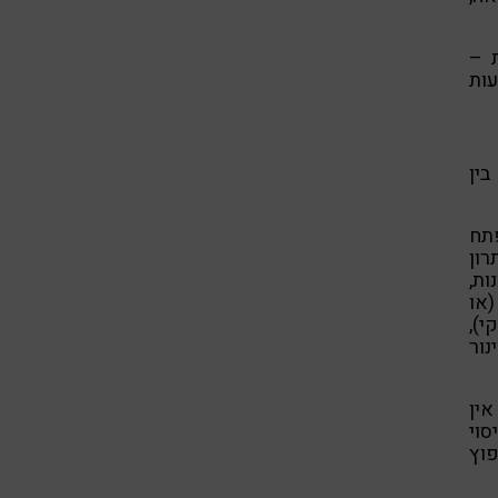
 –
עות
ין
תח
ון
ות,
או
),
ור
ין
סוי
וץ