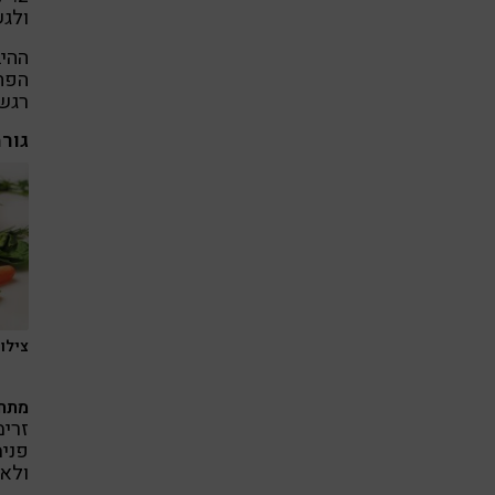
ולגש
ההי
הפחד
רגשי
גורמ
צילום: ay
מתח 
זרימ
פני
ולא 