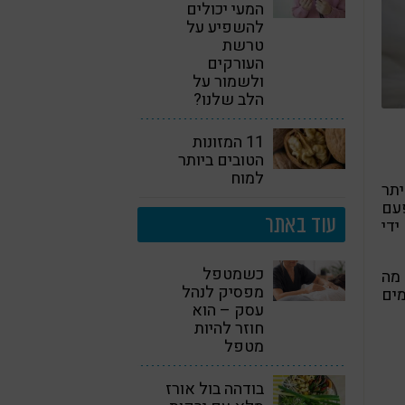
המעי יכולים
להשפיע על
טרשת
העורקים
ולשמור על
הלב שלנו?
11 המזונות
הטובים ביותר
למוח
יתר
פעם
עוד באתר
ידי
כשמטפל
 – אך מה
מפסיק לנהל
ים
עסק – הוא
חוזר להיות
מטפל
בודהה בול אורז