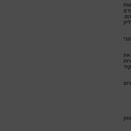
ות
דם
ם.
 מגלגל סך הכנסות של 728 מיליון
צבי
 את
רות
וד
רום
זון