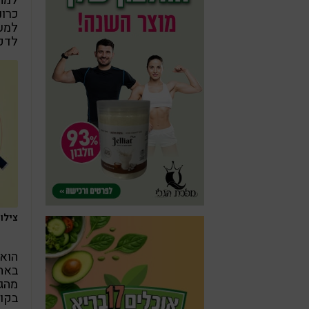
למחל
כרונ
למעי
לדפו
צילום: F
הוא 
באה 
מהגו
בקופ