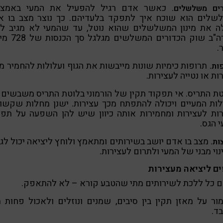
כאשר אדם רגיל להפעיל את המעי באמצע
ים משלשלים.
שלים הוא שוכח איך לתפקד בלעדיהם. כך נוצר מצב בו א
ה את מינון המשלשלים שהוא נוטל, עד שהמעי לא מגיב לה
בארה"ב שוק הכדורים המשלשים
.
תרופות כימיות שונות מייבשות את הגוף ועלולות להחמיר מ
ות.
ות או נטייה לעצירות.
ת התריס. אי תפקוד תקין של הורמוני בלוטת התריס משבשים
ות המעיים ויכולה להתפתח מכך עצירות. ישנן מחלות שקשו
רות לעצירות ומחמירות אותה כיוון שיש להן השפעה על תפק
 הגס.
מצב בו אדם יושב בשירותים ומתאמץ ולוחץ ליציאה יכול לג
ות.
וי מבני של המעי ולתרום לעצירות.
ים ליציאה מעצירות
ם כל ללכת לשירותים מתי שהטבע קורא – לא להתאפק.
ר על מאזן תקין בין סיבים, שמנים ונוזלים ולאכול פחות מ
ד.