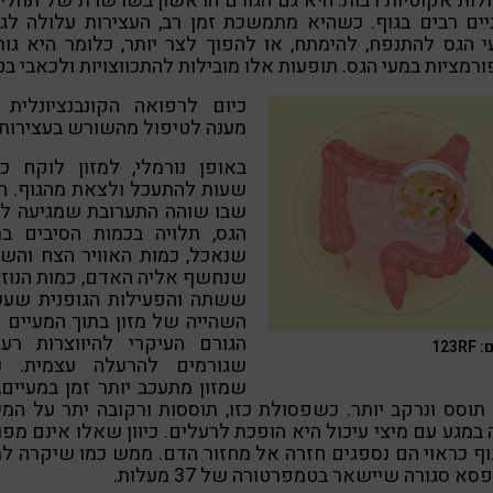
ות אקוטיות רבות. היא גם הגורם הראשון בשרשרת של תהלי
יים רבים בגוף. כשהיא מתמשכת זמן רב, העצירות עלולה לג
 הגס להתנפח, להימתח, או להפוך לצר יותר, כלומר היא גו
רמציות במעי הגס. תופעות אלו מובילות להתכווצויות ולכאבי בטן
כיום לרפואה הקונבנציונלית 
מענה לטיפול מהשורש בעצירות.
שעות להתעכל ולצאת מהגוף. ה
שבו שוהה התערובת שמגיעה למ
הגס, תלויה בכמות הסיבים במ
שנאכל, כמות האוויר הצח והש
שנחשף אליה האדם, כמות הנוז
ששתה והפעילות הגופנית שעש
השהייה של מזון בתוך המעיים 
הגורם העיקרי להיווצרות רעל
123R
שגורמים להרעלה עצמית. כ
שמזון מתעכב יותר זמן במעיים,
תוסס ונרקב יותר. כשפסולת כזו, תוססות ורקובה יתר על המי
במגע עם מיצי עיכול היא הופכת לרעלים. כיוון שאלו אינם מפו
ף כראוי הם נספגים חזרה אל מחזור הדם. ממש כמו שיקרה למ
סא סגורה שיישאר בטמפרטורה של 37 מעלות.