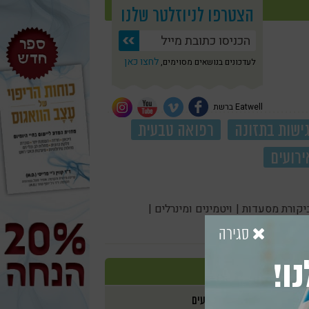
הצטרפו לניוזלטר שלנו
לחצו כאן
לעדכונים בנושאים מסוימים,
Eatwell ברשת
ישות בתזונה
רפואה טבעית
ירועים
יקורת מסעדות |
ויטמינים ומינרלים |
סגירה
ו!
אירועים