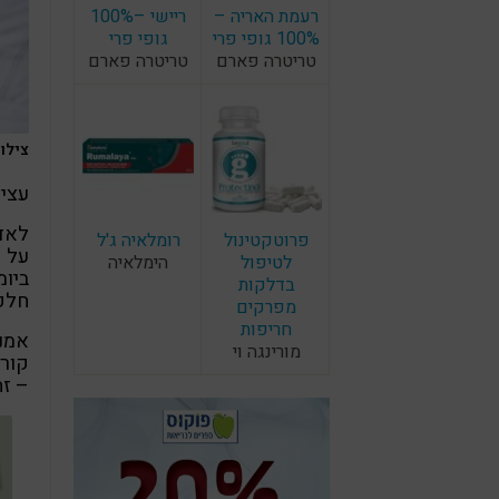
רעמת האריה –
ריישי –100%
100% גופי פרי
גופי פרי
טריטרה פארם
טריטרה פארם
צילום: F
עציר
לאדם
פרוטקטינול
רומלאיה ג'ל
על ה
לטיפול
הימלאיה
ביומ
בדלקות
חלק
מפרקים
חריפות
מורינגה וי
קור
– ז