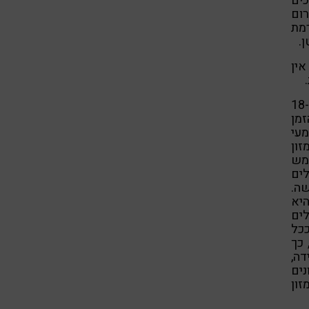
כים
רום
רמת
.
אין
באופן נורמלי, למזון לוקח כ-18
זמן
עי
זון
מש
לים
ה.
היא
ים
כל
 כך
דה,
נים
זון