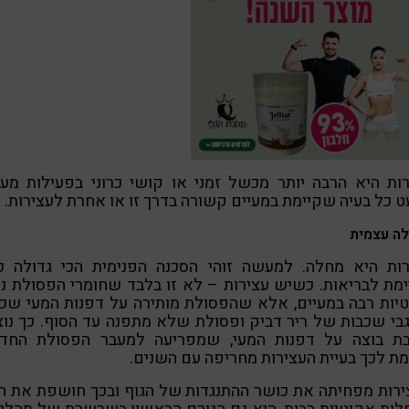
ות היא הרבה יותר מכשל זמני או קושי כרוני בפעילות מעי
 כל בעיה שקיימת במעיים קשורה בדרך זו או אחרת לעצירות.
ה עצמית
רות היא מחלה. למעשה זוהי הסכנה הפנימית הכי גדולה כי
מת לבריאות. כשיש עצירות – לא זו בלבד שחומרי הפסולת נ
יות רבה במעיים, אלא שהפסולת מותירה על דפנות המעי שכ
בי שכבות של ריר דביק ופסולת שלא מתפנה עד הסוף. כך נו
ת בוצה על דפנות המעי, שמפריעה למעבר הפסולת החד
מת לכך בעיית העצירות מחריפה עם השנים.
רות מפחיתה את כושר ההתנגדות של הגוף ובכך חושפת את ה