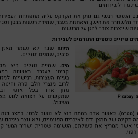
ת מיד לשירותים.
בט הנפשי רגשי גם נותן את הקרקע עליה מתפתחת העצירות
 מלשחרר את הישן, היאחזות בעבר, שמירת רגשות בבטן ופגי
ות שיוצרות צורך להגן על הרגשות.
ים פיזיים נוספים התורמים לעצירות
שבה לא נשמר מאזן ב
תזונה
סיבים, שמנים ונוזלים.
. שתיית נוזלים היא מפ
מים
קריטי לעזרה ראשונה בפתר
בעיית העצירות. רגישויות למזונ
לרוב מוצרי חלב פרה וחיטה (
מזון אחר בעל אופי דבקי
שמקשים על הצואה לנוע בצינ
Pixab
העיכול.
כאשר אדם במתח הוא לא נושם לבטן. במצב כזה א
(סטרס).
ה תקינה של חמצן ודם לאיברים הפנימיים, ולא נוצר ביניהם עי
מי אשר ממריץ את פעולתם, הנשימה שטחית ושריר המעי קפ
רפוי.