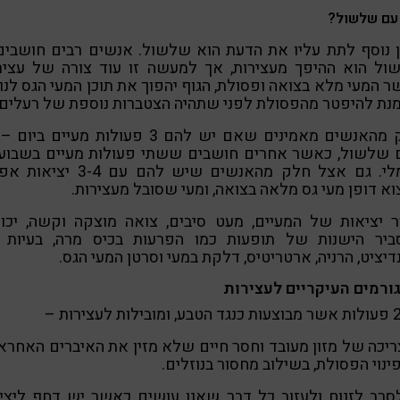
עם שלשול?
ן נוסף לתת עליו את הדעת הוא שלשול. אנשים רבים חושבים
ול הוא ההיפך מעצירות, אך למעשה זו עוד צורה של עצירו
 המעי מלא בצואה ופסולת, הגוף יהפוך את תוכן המעי הגס לנוז
נת להיפטר מהפסולת לפני שתהיה הצטברות נוספת של רעלים.
חלק מהאנשים מאמינים שאם יש להם 3 פעולות מעיים בי
 שלשול, כאשר אחרים חושבים ששתי פעולות מעיים בשבוע 
נורמלי. גם אצל חלק מהאנשים שיש להם עם 3-4
א דופן מעי גס מלאה בצואה, ומעי שסובל מעצירות.
ר יציאות של המעיים, מעט סיבים, צואה מוצקה וקשה, יכול
ביר הישנות של תופעות כמו הפרעות בכיס מרה, בעיות ל
יציט, הרניה, ארטריטיס, דלקת במעי וסרטן המעי הגס.
 צריכה של מזון מעובד וחסר חיים שלא מזין את האיברים האחרא
ינוי הפסולת, בשילוב מחסור בנוזלים.
 לסרב לזנוח ולעזוב כל דבר שאנו עושים כאשר יש דחף ליצי