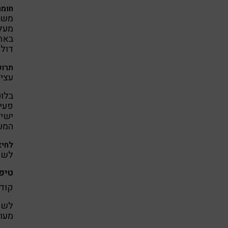
חומר
משל
מעל
דולר
תרופ
עציר
בלוט
פעיל
ישי
המעי
לחיצ
לשינ
טיפ
קוד
לשמו
מעוב