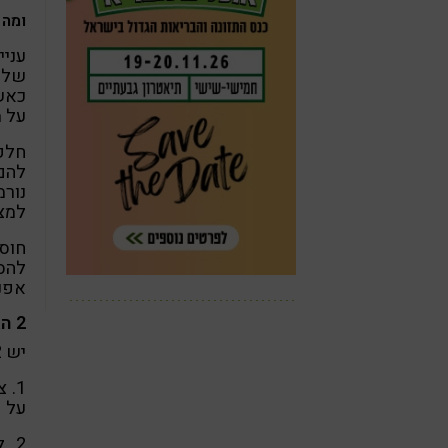
ומה 
עניי
שלש
כאשר
על מ
להם
למצו
חוס
להס
אפנד
2 הגורמים העיקריים לעצירות
יש 2 פעולות אשר מבוצעות כנגד הטבע, ומובילות לעצירות –
1.
על פ
2.