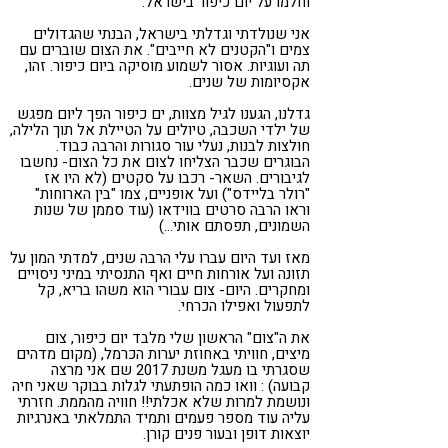
וחלמו על יום כיפור בישראל.
אני שנולדתי וגדלתי בישראל, הבנתי שהגדולים
צמים ו"הקטנים לא חייבים". את הצום שוברים עם
תה ועוגיות. אסור לשמוע מוסיקה ביום כיפור. זהו,
אקסיומות של שנים.
גדלנו, הגענו לגיל מצוות, ים כיפור הפך ליום מפגש
של ילדי השכבה, טיולים על הטיילת אל תוך הלילה,
חולצות לבנות, נעלי עור סגורות והרבה כבוד.
הבוגרים שכבר הצליחו לצום את כל הצום- נחשבו
לגיבורים. השאר- רכבו על סקטים (לא היו אז
"רולר בליידס") ועל אופניים, צמו "בין הארוחות"
וראו הרבה סרטים בווידאו (עוד סממן של שנות
השמונים, תפסתם אותי…)
מאז ועד היום עברו עלי הרבה שנים, למדתי המון על
תזונה ועל אורחות חיים ואף התנסיתי במיני ניסויים
ומחקרים. היום- צום עבורי הוא משהו בריא, קל
לתפעול ואפילו הכרחי.
את ה"צום" הראשון שלי מלבד יום כיפור, צום
מיצים, חוויתי באחוזת יערות הכרמל, (מקום מדהים
שסגרתי בו מעגל משנת 2017 שם אני מרצה
קבועה) : וואו כמה הופתעתי לגלות בבוקר שאני חיה
ונושמת למרות שלא אכלתי!! חוויה מהממת. חזרתי
עליה עוד מספר פעמים ותמיד התמלאתי באנרגיות
יוצאות דופן ובעור פנים קורן.