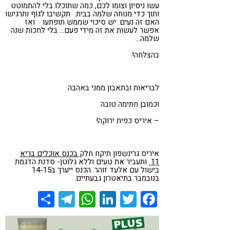
עשו ניסיון וצומו לכם, כמה שתוכלו בלי להתמוטט
ותוך כדי מנוחה שלמה בבית. תקשיבו לגוף ותרגישו
האם זה נעים. יש סיכוי שממש תופתעו. ואז
אפשר לעשות את זה מידי פעם… בלי לחכות שנה
שלמה…
בהצלחה!
לבריאות ובתאבון ממני באהבה
וכמובן חתימה טובה
– איריס כפית ירוקה!
איריס גרינשפון תיקח חלק
בכנס אוכלים בריא
11
ותעביר את טעים וללא גלוטן- סדנת הדגמת
בישול עם אלעד זוהר. הכנס ייערך ב14-15
בנובמבר בתיאטרון גבעתיים.
Share
Telegram
WhatsApp
LinkedIn
Twitter
Facebook