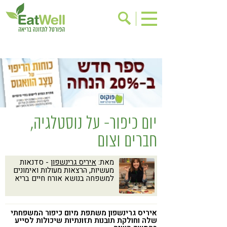
הרשמה לניוזלטר
אודות
בישול בריא
אינדקס עסקים
ריפוי ומניעת מחלות
בריאות האישה
תוספי תזונה
מתכוני בריאות
יום כיפור- על נוסטלגיה,
אירועים
שינוי תזונתי
חברים וצום
גישות בתזונה
דיאטה
מאת:
איריס גרינשפון
- סדנאות
ניקוי רעלים
מזונות על
מעשיות, הרצאות מעולות ואימונים
למשפחה בנושא אורח חיים בריא
ילדים
תזונה וספורט
הפרעות קשב & ריכוז
אכילה רגשית
איריס גרינשפון משתפת מיום כיפור המשפחתי
רגישות לגלוטן
טעים להכיר
שלה וחולקת תובנות תזונתיות שיכולות לסייע