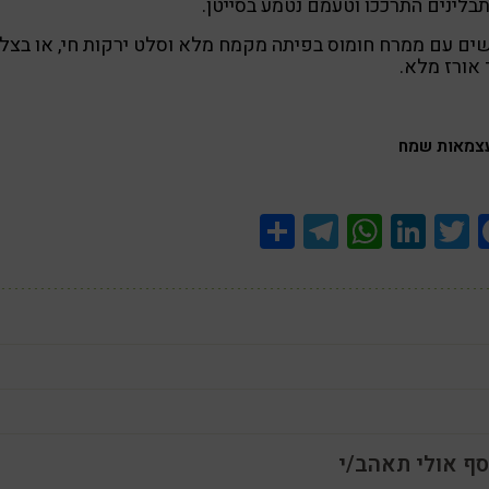
לינים התרככו וטעמם נטמע בסייטן.
ים עם ממרח חומוס בפיתה מקמח מלא וסלט ירקות חי, או בצל
אורז מלא.
צמאות שמח
Share
Telegram
WhatsApp
LinkedIn
Twitter
Facebook
סף אולי תאהב/י