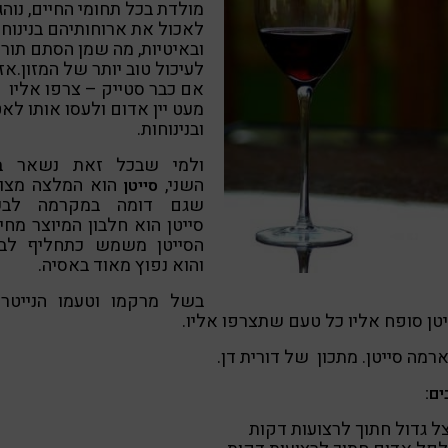
מולדת בכל תחומי החיים, נוהג
לאכול את ארוחותיהם בנינוחו
ובאיטיות, מה שמן הסתם תור
לעיכול טוב יותר של המזון.אז
אם כבר סטייק – צרפו אליו
מעט יין אדום ולעסו אותו לא
ובנינוחות.
ולמי שבכל זאת נשאר ב
השני,
הוא המלצה מצוי
סייטן
שגם דומה במקרמה לבש
סייטן הוא חלבון המיוצר מחי
הסייטן משמש כתחליף לב
והוא נפוץ מאוד באסיה.
בשל מרקמו וטעמו הנייטרא
טן סופח אליו כל טעם שתצרפו אליו.
רמה סייטן. מתכון של דורית דן.
ים: