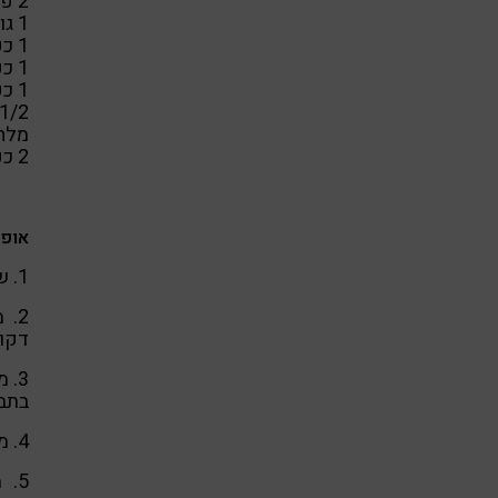
2 פלפל אדום חתוך לרצועות דקות
1 גוש סייטן כ- 500 ג"ר חתוך לרצועות דקות
1 כפית פפריקה מתוקה
1 כפית כמון
1 כפית כוסברה
1/2 כפית כורכום
מלח
2 כפות שמן זית
אופן
1. שמים שמן במחבת, על אש בינונית גבוה.
דקות
3. 
בתבל
4. מוסיפים מעט מים אם מתייבש ונדבק למחבת.