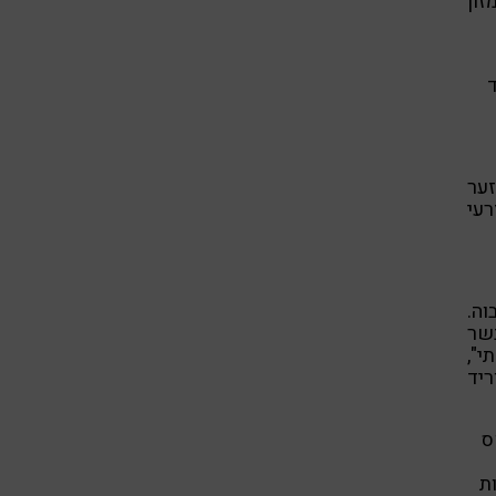
ון
ד
זער
רעי
ה.
בשר
י",
ריד
ס
ת