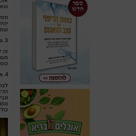
אוכ
שאלמ
חפש
יהיה
שמגד
3.
ה
זה ל
מעט 
כוסב
4.
מה
לצר
הכיצ
וגבי
טמונ
כולס