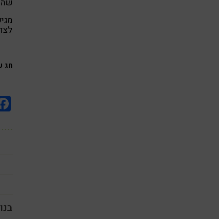
שהתב
מגיש
לצד 
חג ע
בנו