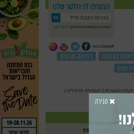
הצטרפו לניוזלטר שלנו
לחצו כאן
לעדכונים בנושאים מסוימים,
Eatwell ברשת
ישות בתזונה
רפואה טבעית
ירועים
יקורת מסעדות |
ויטמינים ומינרלים |
סגירה
ו!
אירועים