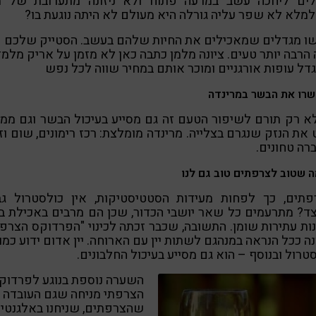
לים ליחכה עשב במרעה פתוח ולא ניזונה מתערובת של מז
לא לא שפר עליה גורלה היא מעולם לא היתה נוגעת בו?
ו מגדלים שמאכילים את החיות שלהם בעשב. הסטייק שלכם
 הרבה יותר טעים. ציונה מלמן כתבה כאן לא מזמן על אריק מלמ
ל עופות אורגניים ומוכר אותם במחיר שווה לכל נפש
שרו את הבשר במרינדה
א רק תורם לשיפור הטעם זה גם מסייע בעיכול הבשר וגם ממ
את הנזק שנגרם בצלייה. מרינדה מומלצת: רכז רימונים, שום וז
רה טחונים.
 שטוב לצרפתים טוב גם לנו
פתים, כך לפחות מעידות הסטטיסטיקות, אין כולסטרול גבו
ד? מתרעמים כל שאר יושבי הכדור, שכן הם מרבים באכילת 
נות עתירות שומן. התשובה, שכבר זכתה לכינוי "הפרדוקס הצרפת
ה ככל הנראה במנהגם לשתות יין עם הארוחה. יין אדום ידוע כמו
טרול ובנוסף – הוא גם מסייע בעיכול החלבונים.
השערה נוספת בנוגע לפרדוק
הצרפתי מניחה שגם העובדה
שהצרפתים, שניחנו באלגנטיו