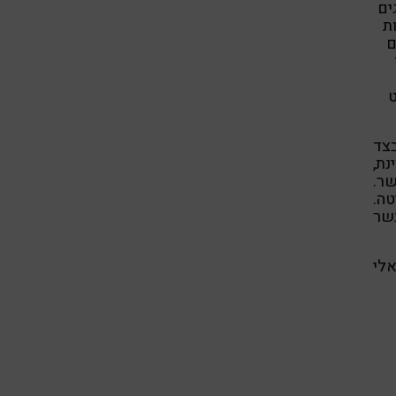
ים
ת
ם
ט
צד
נת,
ר.
טה.
שר
לי