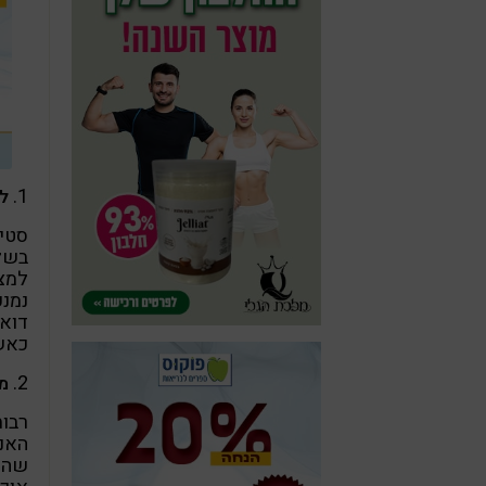
1.
לא
סטיי
בשל 
למצב
נמנע
דוא
כאשר
2.
מ
רבו
האנ
שהם