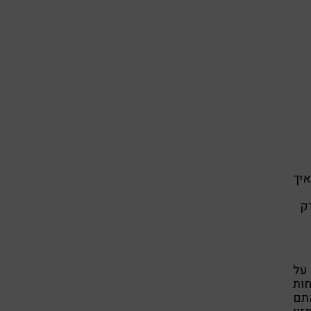
איך
ק
על
ות
תם