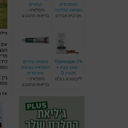
המתכונים
קמטים
בשיטת המלוכה
הימלאיה -
אביבית אבירם
בריאות מהטבע
צילום:RF
אם ל
העצ
מדינ
כידו
Thymoquin 3%
משחת שיניים
המונ
- שמן קצח +
הימלאיה טבעית
ויטמין D
איורוודית
בין 
ליקוטבע בע"מ
הימלאיה -
מסכי
בריאות מהטבע
אז ה