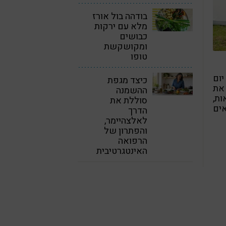
בודהה בול אורז
מלא עם ירקות
כבושים
ומקושקשת
טופו
יום
כיצד מגפת
את
ההשמנה
ות,
סוללת את
אים
הדרך
לאלצהיימר,
והפתרון של
הרפואה
האינטגרטיבית