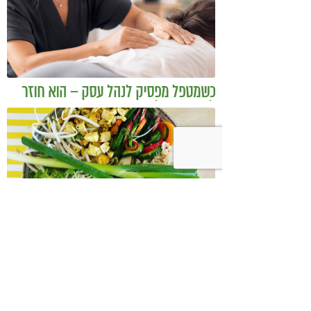
כשמטפל מפסיק לנהל עסק – הוא חוזר
להיות מטפל
בודהה בול אורז מלא עם ירקות כבושים
ומקושקשת טופו