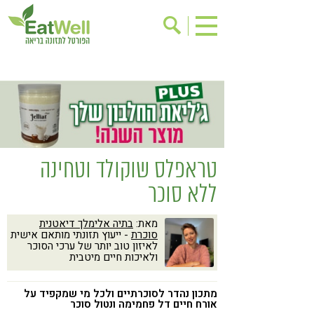
הרשמה לניוזלטר
אודות
בישול בריא
אינדקס עסקים
ריפוי ומניעת מחלות
בריאות האישה
תוספי תזונה
מתכוני בריאות
טראפלס שוקולד וטחינה
אירועים
שינוי תזונתי
ללא סוכר
גישות בתזונה
דיאטה
מאת:
בתיה אלימלך דיאטנית
ניקוי רעלים
מזונות על
סוכרת
- ייעוץ תזונתי מותאם אישית
לאיזון טוב יותר של ערכי הסוכר
ילדים
תזונה וספורט
ולאיכות חיים מיטבית
הפרעות קשב & ריכוז
אכילה רגשית
מתכון נהדר לסוכרתיים ולכל מי שמקפיד על
רגישות לגלוטן
טעים להכיר
אורח חיים דל פחמימה ונטול סוכר