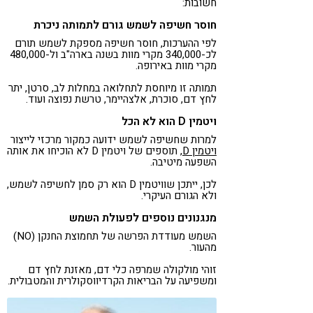
חשובות:
חוסר חשיפה לשמש גורם לתמותה ניכרת
לפי ההערכות, חוסר חשיפה מספקת לשמש תורם
לכ-340,000 מקרי מוות בשנה בארה"ב ול-480,000
מקרי מוות באירופה.
תמותה זו מיוחסת לתחלואה במחלות לב, סרטן, יתר
לחץ דם, סוכרת, אלצהיימר, טרשת נפוצה ועוד.
ויטמין D הוא לא הכל
למרות שחשיפה לשמש ידועה כמקור מרכזי לייצור
ויטמין D
, תוספים של ויטמין D לא הוכיחו את אותה
השפעה מיטיבה.
לכן, ייתכן שוויטמין D הוא רק
סמן
לחשיפה לשמש,
ולא הגורם העיקרי.
מנגנונים נוספים לפעולת השמש
השמש מעודדת הפרשה של תחמוצת החנקן (NO)
מהעור.
זוהי מולקולה שמרפה כלי דם, מאזנת לחץ דם
ומשפיעה על הבריאות הקרדיווסקולרית והמטבולית.