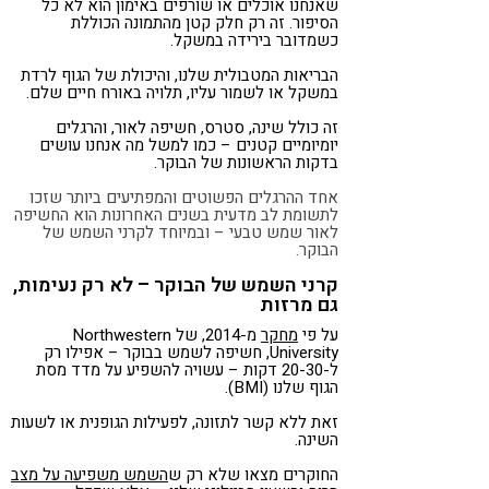
שאנחנו אוכלים או שורפים באימון הוא לא כל
הסיפור. זה רק חלק קטן מהתמונה הכוללת
כשמדובר בירידה במשקל.
הבריאות המטבולית שלנו, והיכולת של הגוף לרדת
במשקל או לשמור עליו, תלויה באורח חיים שלם.
זה כולל שינה, סטרס, חשיפה לאור, והרגלים
יומיומיים קטנים – כמו למשל מה אנחנו עושים
בדקות הראשונות של הבוקר.
אחד ההרגלים הפשוטים והמפתיעים ביותר שזכו
לתשומת לב מדעית בשנים האחרונות הוא החשיפה
לאור שמש טבעי – ובמיוחד לקרני השמש של
הבוקר.
קרני השמש של הבוקר – לא רק נעימות,
גם מרזות
על פי
מחקר
מ-2014, של Northwestern
University, חשיפה לשמש בבוקר – אפילו רק
ל-20-30 דקות – עשויה להשפיע על מדד מסת
הגוף שלנו (BMI).
זאת ללא קשר לתזונה, לפעילות הגופנית או לשעות
השינה.
החוקרים מצאו שלא רק ש
השמש משפיעה על מצב