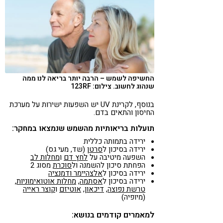
החשיפה לשמש – הרבה יותר בריאה לנו ממה
שנהוג לחשוב. צילום: 123RF
בנוסף, לקרינת UV יש השפעות ישירות על מערכת
החיסון והתאים בדם.
תועלות בריאותיות מהשמש שנמצאו במחקר:
ירידה בתמותה כללית
ירידה בסיכון ל
סרטן
(שד, מעי גס)
השפעה מיטיבה על
לחץ דם
ו
מחלות לב
הפחתת סיכון להשמנה ול
סוכרת
מסוג 2
ירידה בסיכון ל
אלצהיימר ודמנציה
ירידה בסיכון ל
אסתמה
,
מחלות אוטואימוניות
,
טרשת נפוצה
,
דיכאון
,
אוטיזם
ו
קוצר ראייה
(מיופיה)
למאמרים קודמים בנושא: