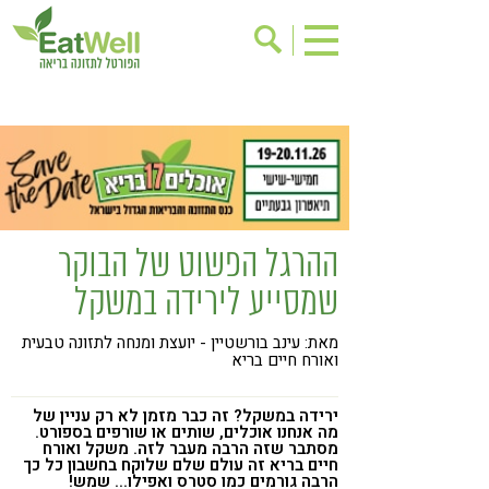
הרשמה לניוזלטר
אודות
בישול בריא
אינדקס עסקים
ריפוי ומניעת מחלות
בריאות האישה
תוספי תזונה
מתכוני בריאות
ההרגל הפשוט של הבוקר
אירועים
שינוי תזונתי
שמסייע לירידה במשקל
גישות בתזונה
דיאטה
מאת: עינב בורשטיין - יועצת ומנחה לתזונה טבעית
ניקוי רעלים
מזונות על
ואורח חיים בריא
ילדים
תזונה וספורט
ירידה במשקל? זה כבר מזמן לא רק עניין של
הפרעות קשב & ריכוז
אכילה רגשית
מה אנחנו אוכלים, שותים או שורפים בספורט.
מסתבר שזה הרבה מעבר לזה. משקל ואורח
חיים בריא זה עולם שלם שלוקח בחשבון כל כך
רגישות לגלוטן
טעים להכיר
הרבה גורמים כמו סטרס ואפילו... שמש!