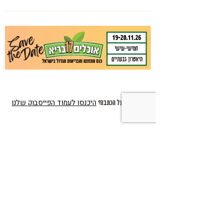
לאלצהיימר, והפתרון של הרפואה
האינטגרטיבית
היכנסו לעמוד הפייסבוק שלנו
רוצים לדבר על הכתבה?
יהודה דינו
שלום רב
28.10.10
מזה זמן רב אני סובל מגהוקים
וכאבי בטן עליונה
לא כל יום יש תקופות שאני סובל
יותרהרבה בדיקות ואין ממצא לכן
מבקש אני עזרה
כתבה
חומצת קיבה נמוכה?
מעניינת
אין מושג פיזיולוגי כזה בכלל.