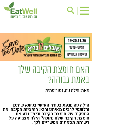
הרשמה לניוזלטר
אודות
בישול בריא
אינדקס עסקים
ריפוי ומניעת מחלות
בריאות האישה
תוספי תזונה
מתכוני בריאות
האם חומצת הקיבה שלך
אירועים
שינוי תזונתי
באמת גבוהה?
גישות בתזונה
דיאטה
מאת: הילה נוה, נטורופתית
ניקוי רעלים
מזונות על
ילדים
תזונה וספורט
הילה נוה נוגעת בטורה האישי בנושא שיתכן
ורלוונטי לרבים מאיתנו והוא: חומציות הקיבה. מה
התפקיד של חומצת הקיבה וכיצד נדע אם
הפרעות קשב & ריכוז
אכילה רגשית
חומצת הקיבה שלנו נמוכה? הילה מצביעה על
רשימת תסמינים אפשריים לכך.
רגישות לגלוטן
טעים להכיר