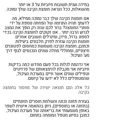
במידה וענית תשובות חיוביות על 3 או יותר
מהשאלות, ככל הנראה חומצת הקיבה שלך נמוכה.
אם חומצת הקיבה שלך כבר נמוכה ממילא, מה
לדעתך תהיה התרומה של הפחתה נוספת על ידי
סותרי החומצה? ברור לכם שזה רק הופך את המצב
לגרוע הרבה יותר… אנו זקוקים לחומצת הקיבה בכדי
לספוג ברזל, סידן, ומינרלים חשובים אחרים.
חומצת הקיבה עוזרת לפרק חלבונים ביעילות.
וכמובן, חומצת הקיבה משמשת כמחסום לפטוגנים
חיצוניים, ומחוללי מחלה שונים הנכנסים לגוף דרך
מע' העיכול.
אני נדהמת לגלות בכל פעם מחדש כמה בדיקות
חיוביות אני מקבלת להימצאותם של פרזיטים
וטפילים שונים אשר חיים במערכת העיכול,
שהמטופלים כלל לא ידעו על קיומם.
כל אלה הנם תוצאה ישירה של מחסור בחומצה
בקיבה.
בעזרת תזונה נכונה והשלמת חוסרים תזונתיים
(בתזונה או בתוספים), ניתן בהתאמה אישית לשפר
באופן משמעותי את בריאותה של מערכת העיכול,
כמובן בסיוע מטפל המומחה בתחום.