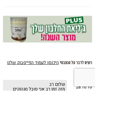
לאלצהיימר, והפתרון של הרפואה
האינטגרטיבית
היכנסו לעמוד הפייסבוק שלנו
רוצים לדבר על הכתבה?
יהודה דינו
שלום רב
28.10.10
מזה זמן רב אני סובל מגהוקים
וכאבי בטן עליונה
לא כל יום יש תקופות שאני סובל
יותרהרבה בדיקות ואין ממצא לכן
מבקש אני עזרה
כתבה
חומצת קיבה נמוכה?
מעניינת
אין מושג פיזיולוגי כזה בכלל.