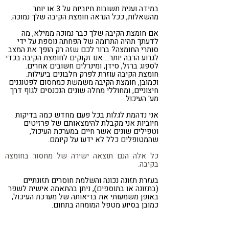
במידה וענית תשובות חיוביות על 3 או יותר
מהשאלות, ככל הנראה חומצת הקיבה שלך נמוכה.
אם חומצת הקיבה שלך כבר נמוכה ממילא, מה
לדעתך תהיה התרומה של הפחתה נוספת על ידי
סותרי החומצה? ברור לכם שזה רק הופך את המצב
לגרוע הרבה יותר… אנו זקוקים לחומצת הקיבה בכדי
לספוג ברזל, סידן, ומינרלים חשובים אחרים.
חומצת הקיבה עוזרת לפרק חלבונים ביעילות.
וכמובן, חומצת הקיבה משמשת כמחסום לפטוגנים
חיצוניים, ומחוללי מחלה שונים הנכנסים לגוף דרך
מע' העיכול.
אני נדהמת לגלות בכל פעם מחדש כמה בדיקות
חיוביות אני מקבלת להימצאותם של פרזיטים
וטפילים שונים אשר חיים במערכת העיכול,
שהמטופלים כלל לא ידעו על קיומם.
כל אלה הנם תוצאה ישירה של מחסור בחומצה
בקיבה.
בעזרת תזונה נכונה והשלמת חוסרים תזונתיים
(בתזונה או בתוספים), ניתן בהתאמה אישית לשפר
באופן משמעותי את בריאותה של מערכת העיכול,
כמובן בסיוע מטפל המומחה בתחום.