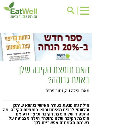
הרשמה לניוזלטר
אודות
בישול בריא
אינדקס עסקים
ריפוי ומניעת מחלות
בריאות האישה
תוספי תזונה
מתכוני בריאות
האם חומצת הקיבה שלך
אירועים
שינוי תזונתי
באמת גבוהה?
גישות בתזונה
דיאטה
מאת: הילה נוה, נטורופתית
ניקוי רעלים
מזונות על
ילדים
תזונה וספורט
הילה נוה נוגעת בטורה האישי בנושא שיתכן
ורלוונטי לרבים מאיתנו והוא: חומציות הקיבה. מה
הפרעות קשב & ריכוז
אכילה רגשית
התפקיד של חומצת הקיבה וכיצד נדע אם
חומצת הקיבה שלנו נמוכה? הילה מצביעה על
רשימת תסמינים אפשריים לכך.
רגישות לגלוטן
טעים להכיר