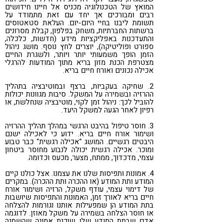
המואץ של הטכנולוגיה מכניס אל חיינו חידושים
רבים ומבורכים אך יחד עם זאת מתמודד על
תשומת ליבנו בחיי היום-יום. העלאת סטאטוסים
ברשתות החברתיות, משחק בפלפון, קבלת מסרונים
והתעדכנות באפליקציות מידע (חדשות, כלכלה,
ספורט ופוליטיקה), יוצרים לחץ נוסף. מושג ניהול
הזמן הופך משמעותי יותר ויותר, ולשגרת החיים
מצטרפת הכנת מזון בריא מתוך המודעות להרגלי
אכילה נכונים ואורח חיים בריא.
2. שחיקה בעקביות, ברצף ובמוטיבציה בתהליך
ההרזיה ובשמירה על המשקל. סיבות מגוונות יכולות
להוביל לכך: ניהול זמן לקוי, מוטיבציה שנחלשת, או
רפיון לאחר הגעה למשקל היעד.
3. חוסר טיפול בהיבט הרגשי במהלך תהליך ההרזיה
ושימור אורח חיים בריא. ידוע כי לאכילה ישנם
היבטים רגשיים. המושג "אכילה רגשית" כבר טבוע
ומוכר. אכילה רגשית יכולה לנבוע מחוסר ביטחון
עצמי, מדכדוך, ממתח, מצער, מכעס וכדומה.
4. אמונות ותפיסות שלנו את עצמנו. אצל כולנו קיים
המודע ותת המודע (או ההכרה ותת ההכרה). במקרים
של דימוי עצמי, עודף משקל, הרזיה ושימור אורח
חיים בריא לאורך זמן, האמונות והתפיסות שיושבות
בתת המודע הן שמפעילות אותנו וגורמות להצלחה
או חוסר הצלחה בשמירה על משקל מאוזן. לדוגמה
אדם שבתת המודע שלו שוכנת אמונה שהשמנה