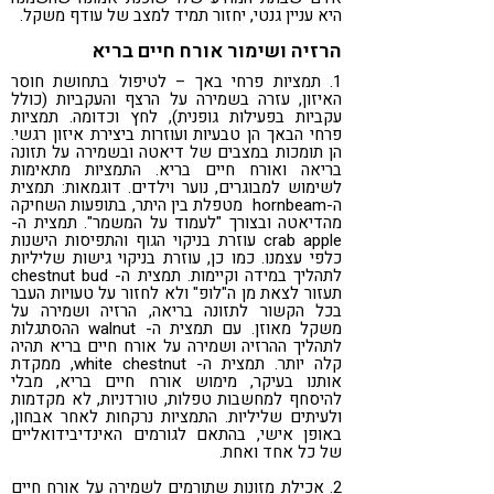
היא עניין גנטי, יחזור תמיד למצב של עודף משקל.
הרזיה ושימור אורח חיים בריא
1. תמציות פרחי באך – לטיפול בתחושת חוסר
האיזון, עזרה בשמירה על הרצף והעקביות (כולל
עקביות בפעילות גופנית), לחץ וכדומה. תמציות
פרחי הבאך הן טבעיות ועוזרות ביצירת איזון רגשי.
הן תומכות במצבים של דיאטה ובשמירה על תזונה
בריאה ואורח חיים בריא. התמציות מתאימות
לשימוש למבוגרים, נוער וילדים. דוגמאות: תמצית
ה-hornbeam מטפלת בין היתר, בתופעות השחיקה
מהדיאטה ובצורך "לעמוד על המשמר". תמצית ה-
crab apple עוזרת בניקוי הגוף והתפיסות הישנות
כלפי עצמנו. כמו כן, עוזרת בניקוי גישות שליליות
לתהליך במידה וקיימות. תמצית ה- chestnut bud
תעזור לצאת מן ה"לופ" ולא לחזור על טעויות העבר
בכל הקשור לתזונה בריאה, הרזיה ושמירה על
משקל מאוזן. עם תמצית ה- walnut ההסתגלות
לתהליך ההרזיה ושמירה על אורח חיים בריא תהיה
קלה יותר. תמצית ה- white chestnut, ממקדת
אותנו בעיקר, מימוש אורח חיים בריא, מבלי
להיסחף למחשבות טפלות, טורדניות, לא מקדמות
ולעיתים שליליות. התמציות נרקחות לאחר אבחון,
באופן אישי, בהתאם לגורמים האינדיבידואליים
של כל אחד ואחת.
2. אכילת מזונות שתורמים לשמירה על אורח חיים