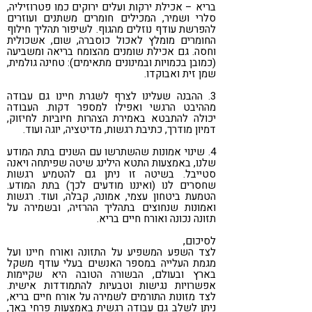
בריא – אכילת ירקות ועלים ירוקים כמו פטרוזיליה,
סלרי ושמיר, המכילים חומרים משתנים ועוזרים
להפרשת עודף נוזלים מהגוף. לשיפור תהליך חילוף
החומרים מומלץ לאכול כוסברה, שום, אשכולית
וחסה. גם אכילת שומנים מהצומח בריאה ומשביעה
(כמובן בכמויות ובמינונים מתאימים): טחינה גולמית,
שמן זית ואבוקדו.
3. ההבנה שעלינו לצרף לשגרת חיינו גם עבודה
מההיבט הרגשי ואפילו למספר דקות. העבודה
יכולה להתבטא באמירת הצהרות חיוביות לחיזוק,
דמיון מודרך, כתיבת רגשות, מדיטציה, יוגה ועוד.
4. שינוי אמונות שהשתרשו עם השנים בתת המודע
שלנו, באמצעות התטא הילינג שיטה שפיתחה ויאנה
סטייבל. בשיטה זו ניתן גם להטמיע רגשות
שחסרים לנו (ואיננו מודעים לכך) בתת המודע.
הטמעת ביטחון עצמי, אמונה, קבלה, ועוד. רגשות
ואמונות שנחוצים בתהליך ההרזיה, ובשמירה על
תזונה נכונה ואורח חיים בריא.
לסיכום,
לצד השפע המשפיע על התזונה ואורח חיינו ועל
מגמת העלייה במספר האנשים בעלי עודף משקל
בארץ ובעולם, הבשורה הטובה היא שקיימות
אפשרויות נגישות וטבעיות להתמודדות אישית.
לצד מזונות התורמים לשמירה על אורח חיים בריא,
ניתן לשלב גם עבודה רגשית באמצעות פרחי באך,