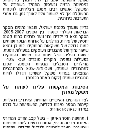
בניסיונות הרזיה ובעיסוק מתמיד בשמירה על
המשקל. אנשים רבים אמנם מצליחים להפחית
ממשקלם אך לא לשמור עליו לאורך זמן, גם אחרי
התערבות כירורגית.
בדיון שנערך בכנסת ישראל, הובאו נתונים מסקר
הבריאות העולמי שנערך בין השנים 2005-2007.
הסקר מצא כי ילדים ובני נוער צורכים כמות קטנה
יחסית של פירות, מדלגים על ארוחת הבוקר ושותים
כמות גדולה של משקאות ממותקים. כמו כן נמצא
שיעור נמוך של מתבגרים העוסקים בפעילות גופנית,
כשעם העליה בגיל פוחת עוד שיעור העוסקים
בפעילות גופנית. חוקרים סוברים שכ- 40%
מהילדים הסובלים מבעיות השמנה יהפכו
למתבגרים שמנים, ושכ-75%-80% מהמתבגרים
הנמצאים בעודף משקל ימשיכו ויגדלו להיות
מבוגרים שמנים (לקוח מאתר הכנסת).
הסיבות המקשות עלינו לשמור על
משקל מאוזן
לצד הגורמים האישיים והחוויות האינדיבידואליות,
קיימות מספר סיבות כלליות, המשפיעות על כולנו
במידה כזאת או אחרת:
1. תחושת חוסר האיזון – בשל קצב החיים המודרני
האינטנסיבי והתובעני, אנחנו נדרשים ליותר משימות
שבשגרה, מעבר לקריירה ולגידול הילדים. הפיתוח