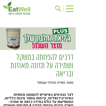
הרשמה לניוזלטר
אודות
בישול בריא
אינדקס עסקים
ריפוי ומניעת מחלות
בריאות האישה
תוספי תזונה
מתכוני בריאות
דרכים להפחתה במשקל
אירועים
שינוי תזונתי
ושמירה על תזונה מאוזנת
גישות בתזונה
דיאטה
ובריאה
ניקוי רעלים
מזונות על
מאת: מאייה מזרחי-עצמוני
ילדים
תזונה וספורט
הפרעות קשב & ריכוז
אכילה רגשית
לצד הגורמים האישיים להשמנה והחוויות
האינדיבידואליות, קיימות מספר סיבות כלליות,
המשפיעות על כולנו במידה כזאת או אחרת -
רגישות לגלוטן
טעים להכיר
מאייה מזרחי-עצמוני מציגה 4 פתרונות מעשיים