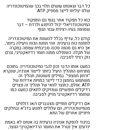
כל דבר שאנחנו עושים תלוי בכך שהמיטוכונדריה
שלנו יצליחו לייצר מספיק ATP.
כמו כל תפקוד אחר בגוף גם התפקוד
המיטוכונדריאלי יכול להיפגע ולרדת – דבר
שמהווה בעיה רצינית עבור הגוף.
קודם כל, עדיף בכלל להשוות את המיטוכונדריה
לתחנת כוח גרעינית: זוהי תחנת הכוח היעילה ביותר,
אך היא גם מהווה סכנה סביבתית עצומה במקרה
של תקלה. כשנפלט ממנה חומר רדיואקטיבי, נגרם
נזק רציני לסביבה.
כמעט אותו הדבר נכון לגבי המיטוכונדריה. בתוכם
מתרחש התהליך היעיל ביותר לייצור אנרגיה, שנקרא
"זרחון חמצוני". במילים פשוטות, תהליך זה
משתמש בחמצן כדי לייצר כמויות אדירות של
ATP. אולם, כתוצר לוואי של תהליך זה נוצרים
רדיקלים חופשיים שמזיקים לתאים כמעט כמו
שחומר רדיואקטיבי מזיק לסביבה.
אם רדיקלים חופיים מצטברים ו/או דולפים
מהמיטוכונדריה, הם עלולים לפגוע בדנ"א ובחלקים
חיוניים אחרים של התא.
בניגוד להפקת אנרגיה גרעינית בה אנחנו לא באמת
יודעים איך נטרל את החומר הרדיואקטיבי הנוצר,