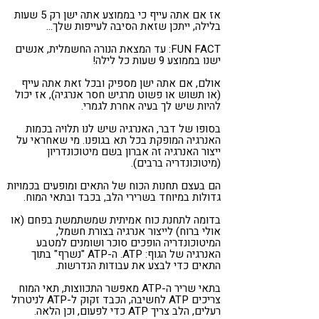
אז אם אתה עייף כי בממוצע אתה ישן רק 5 שעות
בלילה, ייתכן שזאת הסיבה לעייפות שלך…
FUN FACT
: עד המצאת הנורה החשמלית, אנשים
ישנו בממוצע 9 שעות כל לילה
!
אולם, אם אתה ישן מספיק ובכל זאת אתה עייף
(או תשוש או פשוט מרגיש חסר אנרגיה), אז יכול
להיות שיש לך בעיה אחרת לגמרי.
בסופו של דבר, האנרגיה שיש לנו תלויה בכמות
האנרגיה המופקת בכל תא בגופנו. מי שאחראי על
ייצור האנרגיה זה אברון בשם מיטוכונדריון
(מיטוכונדריה ברבים).
הם בעצם תחנות הכוח של התאים ומופעים בכמויות
גדולות במיוחד בשרירי הלב, בכבד ובתאי המוח.
בדומה לתחנת כוח אמיתית שמשתמשת בפחם (או
אולי ברוח) לייצור אנרגיה בצורת חשמל,
המיטוכונדריה הופכים סוכר ושומנים למטבע
האנרגיה של הגוף: ATP. ה-ATP "נשרף" בתוך
התאים כדי לבצע את עבודות הנדרשות.
בתאי שריר ה-ATP מאפשר התכווצות, תאי המוח
צריכים ATP לחשיבה, הכבד זקוק ל-ATP לניטרול
רעלים, הלב צריך ATP כדי לפעום, וכן הלאה.