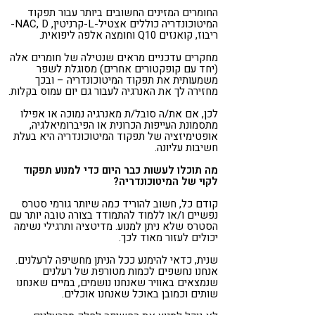
החומרים המזינים החשובים ביותר עבור תפקוד
המיטוכונדריה כוללים אצטיל-L-קרניטין, NAC, D-
ריבוז, קואנזים Q10 וחומצה אלפה ליפואית.
מחקרים עדכניים מראים שנטילה של חומרים אלה
(יחד עם קופקטורים אחרים) מסוגלת לשפר
משמעותית את תפקוד המיטוכונדריה – ובכך
מחזירה לך את האנרגיה לעבור גם יום עמוס בקלות.
לכן, אם את/ה סובל/ת מאנרגיה נמוכה או אפילו
מתסמונת העייפות הכרונית או הפיברומיאלגיה,
אופטימיזציה של תפקוד המיטוכונדריה היא בעלת
חשיבות עליונה.
מה תוכלו לעשות כבר היום כדי למנוע תפקוד
לקוי של המיטוכונדריה?
קודם כל, חשוב להוריד כמה שיותר גורמי סטרס
נפשיים ו/או ללמוד להתמודד בצורה טובה יותר עם
הסטרס שלא ניתן למנוע. מדיטציה ותרגילי נשימה
יכולים לעזור מאוד לכך.
שנית, כדאי להימנע ככל הניתן מחשיפה לרעלנים.
אנחנו נחשפים לכמות מטורפת של רעלנים
שנמצאים באוויר שאנחנו נושמים, במיים שאנחנו
שותים וכמובן באוכל שאנחנו אוכלים.