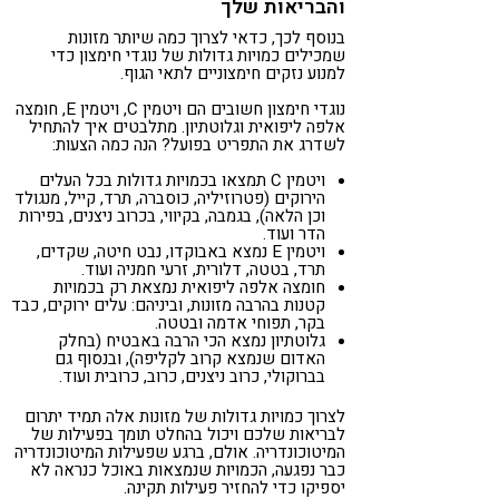
והבריאות שלך
בנוסף לכך, כדאי לצרוך כמה שיותר מזונות
שמכילים כמויות גדולות של נוגדי חימצון כדי
למנוע נזקים חימצוניים לתאי הגוף.
נוגדי חימצון חשובים הם ויטמין C, ויטמין E, חומצה
אלפה ליפואית וגלוטתיון. מתלבטים איך להתחיל
לשדרג את התפריט בפועל? הנה כמה הצעות:
ויטמין C תמצאו בכמויות גדולות בכל העלים
הירוקים (פטרוזיליה, כוסברה, תרד, קייל, מנגולד
וכן הלאה), בגמבה, בקיווי, בכרוב ניצנים, בפירות
הדר ועוד.
ויטמין E נמצא באבוקדו, נבט חיטה, שקדים,
תרד, בטטה, דלורית, זרעי חמניה ועוד.
חומצה אלפה ליפואית נמצאת רק בכמויות
קטנות בהרבה מזונות, וביניהם: עלים ירוקים, כבד
בקר, תפוחי אדמה ובטטה.
גלוטתיון נמצא הכי הרבה באבטיח (בחלק
האדום שנמצא קרוב לקליפה), ובנסוף גם
בברוקולי, כרוב ניצנים, כרוב, כרובית ועוד.
לצרוך כמויות גדולות של מזונות אלה תמיד יתרום
לבריאות שלכם ויכול בהחלט תומך בפעילות של
המיטוכונדריה. אולם, ברגע שפעילות המיטוכונדריה
כבר נפגעה, הכמויות שנמצאות באוכל כנראה לא
יספיקו כדי להחזיר פעילות תקינה.