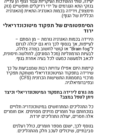
יעילה, שתי ההשלכות העיקריות עבור הגוף הן עלייה
בנזקי התא הנגרמים על ידי רדיקלים חופשיים (נזק
חימצוני), וירידה בכמות האנרגיה התאית (והאנרגיה
הכללית של הגוף).
הסימפטומים של תפקוד מיטוכונדריאלי
ירוד
הירידה בכמות האנרגיה גורמת – מן הסתם –
לעייפות, אך בנסוף לכך היא גם יכולה לגרום
ל"Brain fog" או קושי לחשוב בצורה צלולה,
לבעיות הורמונליות (מכל הסוגים), לחולשה חיסונית,
לכאב ולמעשה כמעט לכל בעיה אחרת בגוף.
קיימות היום אפילו עדויות רבות שמצביעות על כך
שירידה בתפקוד המיטוכונדריאלי משחקת תפקיד
מרכזי בתסמונת התשישות הכרונית (CFS)
ובפיברומיאלגיה.
מה גורם ל
ירידה ב
תפקוד המיטוכונדריאלי וכיצד
ניתן לטפל במצב
?
כל התהליכים המתרחשים במיטוכונדריה תלויים
בנוכחותם של חומרים מזינים מסוימים. אם חומרים
אלה חסרים, יעולת התהליכים יורדת.
בנוסף לכך, ישנם מספר חומרים, כולל רעלנים
סביבתיים, שיכולים לעכב חלק מהתהליכים.