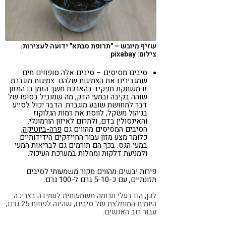
שזיף מיובש – "תרופת סבתא" ידועה לעצירות.
צילום: pixabay
סיבים מסיסים – סיבים אלה סופחים מים
שמגבירים את הצמיגות שלהם. צמיגות מוגברת
זו משחקת תפקיד בהארכת משך הזמן בו המזון
שוהה בקיבה ובמעי הדק, מה שמוביל בסופו של
דבר לתחושת שובע מוגברת. הדבר יכול לסייע
בניהול משקל, לווסת את רמות הגלוקוז
והאינסולין בדם, ולתרום לאיזון הורמונלי.
הסיבים המסיסים מהווים גם
פרה-ביוטיקה
,
כלומר מצע מזון עבור החיידקים הידידותיים
במעי הגס. בכך הם תורמים גם לבריאות המעי
ולמניעת דלקות ומחלות במערכת העיכול.
פירות יבשים מהווים מקור משמעותי לסיבים
תזונתיים, עם כ-5-10 גרם ל-100 גרם.
לכן, הם בעלי תרומה משמעותית לעמידה בצריכה
היומית המומלצת של סיבים, שהינה לפחות 25 גרם,
עבור רוב האנשים.