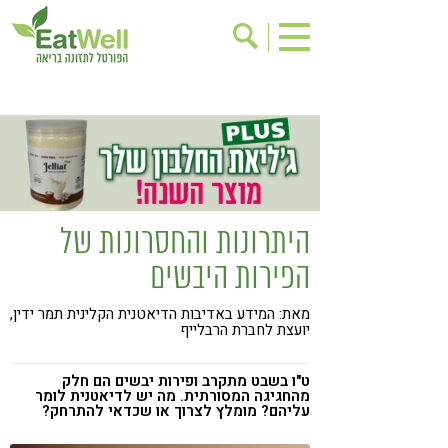
הרשמה לניוזלטר
אודות
בישול בריא
אינדקס עסקים
ריפוי ומניעת מחלות
בריאות האישה
תוספי תזונה
מתכוני בריאות
היתרונות והחסרונות של
אירועים
שינוי תזונתי
הפירות היבשים
גישות בתזונה
דיאטה
מאת: המידע באדיבות הדיאטנית הקלינית תמר ידין,
ניקוי רעלים
מזונות על
יועצת לחברת הרבלייף
ילדים
תזונה וספורט
ט"ו בשבט מתקרב ופירות יבשים הם חלק
הפרעות קשב & ריכוז
אכילה רגשית
מהחגיגה המסורתית. מה יש לדיאטנית לומר
עליהם? מומלץ לצרוך או שכדאי להתרחק?
רגישות לגלוטן
טעים להכיר