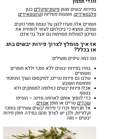
נוגדי חמצון
בפירות יבשים מגוון
פיטוכימיקלים
כגון
פלבנואידים
, חומצות פנוליות ו
קרוטנואידים
.
חומרים אלה נועדו להגן על הצמח מפני נזקים
שונים, ונמצא כי ביכולתם לעזור להפחית את
הסיכון למחלות מסוימות גם אצל בני אדם.
אז איך מומלץ לצרוך פירות יבשים בחג
או בכלל?
הנה כמה טיפים מועילים:
בחרו בפירות יבשים ללא סוכר וללא חומרים
משמרים
שלבו גם פירות טריים, למיקסום הערך התזונתי
ותחושת השובע
אכלו פירות יבשים כחלופה לממתקים ולא
בנוסף
כדי להפוך אותם לארוחה מזינה – הוסיפו
שקדים
טריים או חופן
אגוזים
.
אל תגזימו! זכרו כי פירות יבשים עשירים בסוכר
וקלוריות, ולכן יש לצרוך מהם במידה. חופן פירות
יבשים = מנה