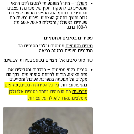
אשלגן
– מינרל משמעותי למטבוליזם התאי
שמסייע גם לתפקוד תקין של מערכת העצבים
והשרירים. בנוסף הוא מסייע במניעת לחץ דם
גבוה ותוצך בחיזוק העצמות. פירות יבשים הם
עשירים באשלגן, ומכילים כ-500-700 מ"ג
ל-100 גרם.
עשירים בסיבים תזונתיים
סיבים תזונתיים
מסיסים ובלתי מסיסים הם
מרכיבים חיוניים בתזונה בריאה.
שני סוגי סיבים אלו מצויים בשפע בפירות היבשים:
סיבים בלתי מסיסים – מרככים ומגדילים את
נפח הצואה, הודות להיותם סופחי מים. בכך הם
מקלים על תנועתה במערכת העיכול ומסייעים
במניעת עצירות.
בין כל הפירות היבשים,
שזיפים
מיובשים
הם הגבוהים ביותר בסיבים אלו ולכן
מומלצים מאוד להקלה על עצירות.