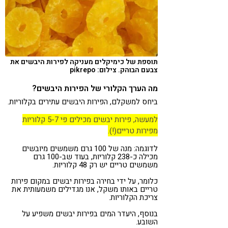
תוספת של כימיקלים מעניקה לפירות היבשים את
צבעם הבוהק. צילום: pikrepo
מה הערך הקלורי של הפירות היבשים?
ביחס למשקלם, הפירות היבשים עתירים בקלוריות.
למעשה, פירות יבשים מכילים פי 5-7 קלוריות
מפירות טריים(!).
לדוגמה: מנה של 100 גרם משמשים מיובשים
מכילה כ-238 קלוריות, בעוד שב-100 גרם
משמשים טריים יש רק 48 קלוריות.
כלומר, על ידי בחירה בפירות יבשים במקום פירות
טריים באותו משקל, אנו מגדילים משמעותית את
צריכת הקלוריות.
בנוסף, היעדר המים בפירות יבשים משפיע על
השובע.