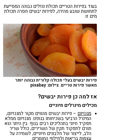
בעוד בפירות הטריים תכולת נוזלים גבוהה המסייעת
לתחושת שובע מהירה, לפירות יבשים חסרה תכולת
מים זו.
פירות יבשים בעלי תכולה קלורית גבוהה יותר
מאשר פירות טריים. צילום: pixabay
אז למה כן פירות יבשים?
מכילים מינרלים חיוניים
מגנזיום
– פירות יבשים מהווים מקור למגנזיום,
המינרל הרביעי בשכיחותו בגופנו. מגנזיום ממלא
תפקיד חיוני בתהליכים רבים בגוף. בין היתר הוא
תורם לתפקוד תקין של השרירים, כולל שריר
הלב, לייצור של חלבונים חיוניים, לשמירה על
עצמות בריאות ולחילוף החומרים.